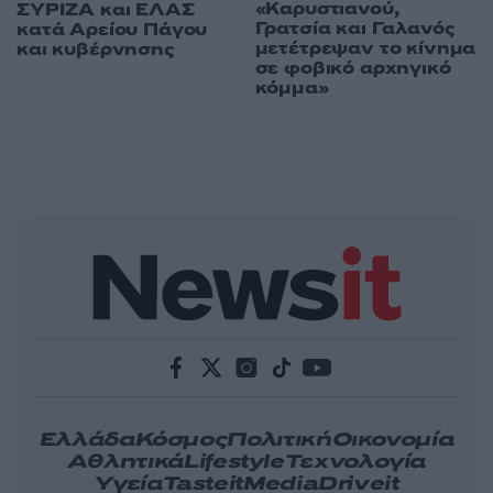
«Καρυστιανού,
ΣΥΡΙΖΑ και ΕΛΑΣ
Γρατσία και Γαλανός
κατά Αρείου Πάγου
μετέτρεψαν το κίνημα
και κυβέρνησης
σε φοβικό αρχηγικό
κόμμα»
Ελλάδα
Κόσμος
Πολιτική
Οικονομία
Αθλητικά
Lifestyle
Τεχνολογία
Υγεία
Tasteit
Media
Driveit