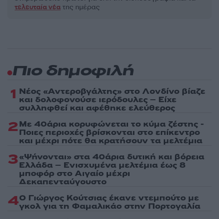
τελευταία νέα
της ημέρας
Πιο δημοφιλή
1
Νέος «Αντεροβγάλτης» στο Λονδίνο βίαζε
και δολοφονούσε ιερόδουλες – Είχε
συλληφθεί και αφέθηκε ελεύθερος
2
Με 40άρια κορυφώνεται το κύμα ζέστης -
Ποιες περιοχές βρίσκονται στο επίκεντρο
και μέχρι πότε θα κρατήσουν τα μελτέμια
3
«Ψήνονται» στα 40άρια δυτική και βόρεια
Ελλάδα – Ενισχυμένα μελτέμια έως 8
μποφόρ στο Αιγαίο μέχρι
Δεκαπενταύγουστο
4
Ο Γιώργος Κούτσιας έκανε ντεμπούτο με
γκολ για τη Φαμαλικάο στην Πορτογαλία