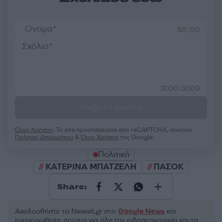
50 /50
2000 /2000
Υποβολή σχολίου
Όροι Χρήσης
. Το site προστατεύεται από reCAPTCHA, ισχύουν
Πολιτική Απορρήτου
&
Όροι Χρήσης
της Google.
Πολιτική
ΚΑΤΕΡΙΝΑ ΜΠΑΤΖΕΛΗ
ΠΑΣΟΚ
Share:
Ακολουθήστε το Νewsit.gr στο
Google News
και
ενημερωθείτε πρώτοι για όλη την ειδησεογραφία και τα