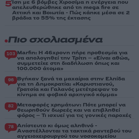
5
Ίση με 6 βόμβες Χιροσίμα η ενέργεια που
απελευθερώθηκε από τη mega fire σε
Αττική και Βοιωτία - Πώς κάηκε μέσα σε 2
βράδια το 55% της έκτασης
Πιο σχολιασμένα
Marfin: Η 46χρονη πήρε προθεσμία για
103
να απολογηθεί την Τρίτη – «Είναι αθώα,
συμμετείχε στη διαδήλωση όπως και
100.000 άτομα»
Βγήκαν ξανά τα μαχαίρια στην Ελπίδα
96
για τη Δημοκρατία: «Καρυστιανού,
Γρατσία και Γαλανός μετέτρεψαν το
κίνημα σε φοβικό αρχηγικό κόμμα»
Μεταφορές χρημάτων: Πότε μπορεί να
82
θεωρηθούν δωρεές και να επιβληθεί
φόρος – Τι ισχυεί για τις γονικές παροχές
Απίστευτο κι όμως αληθινό -
78
Aναστέλλονται τα τακτικά ραντεβού του
αγγειοχειρουργού του νοσοκομείου