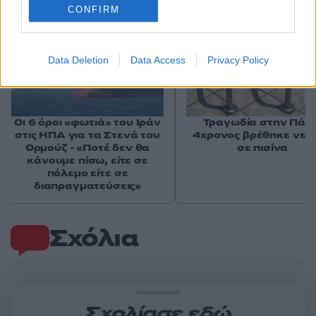
CONFIRM
Data Deletion
Data Access
Privacy Policy
Οι 6 όροι «φωτιά» του Ιράν
Τραγωδία στην Πάρο
στις ΗΠΑ για τα Στενά του
4χρονος βρέθηκε νεκ
Ορμούζ - «Ποτέ δεν θα
σε πισίνα
κάνουμε πίσω, είτε σε
πόλεμο είτε σε
διαπραγματεύσεις»
Σχόλια
Σχολίασε εδώ