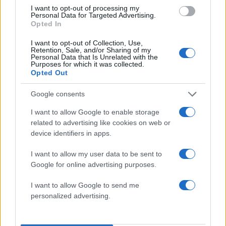
έναντι της μη τήρησης συλλογικών αποφάσεων
I want to opt-out of processing my
Personal Data for Targeted Advertising.
ή στην κατάφωρη παραβίαση αξιών και αρχών
Opted In
του κινήματος».
I want to opt-out of Collection, Use,
Retention, Sale, and/or Sharing of my
ΔΙΑΦΗΜΙΣΗ
Personal Data that Is Unrelated with the
Purposes for which it was collected.
Opted Out
Google consents
I want to allow Google to enable storage
related to advertising like cookies on web or
device identifiers in apps.
I want to allow my user data to be sent to
Google for online advertising purposes.
I want to allow Google to send me
personalized advertising.
Αν τα χάσατε