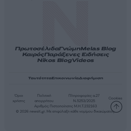
Πρωτοσέλιδα
Γνώμη
Melas Blog
Καιρός
Παράξενες Ειδήσεις
Nikos Blog
Videos
Ταυτότητα
Επικοινωνία
Διαφήμιση
Όροι
Πολιτική
Πληροφορίες α.27
Cookies
χρήσης
απορρήτου
Ν.5253/2025
Αριθμός Πιστοποίησης Μ.Η.Τ.232163
© 2026 newsit.gr. Με επιφύλαξη κάθε νομίμου δικαιώματος.