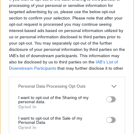
processing of your personal or sensitive information for
ότι «το να «εμπλεκόμαστε» σε στείρες
targeted advertising by us, please use the below opt-out
αντιπαραθέσεις με πολιτικά πρόσωπα, είναι μια
section to confirm your selection. Please note that after your
λανθασμένη τακτική, που δεν συνάδει με τις
opt-out request is processed you may continue seeing
interest-based ads based on personal information utilized by
αρχές και το ύφος του ίδιου του ΠΑΣΟΚ. «Αυτή
us or personal information disclosed to third parties prior to
την θεσμική συμπεριφορά, έχω ακολουθήσει σε
your opt-out. You may separately opt-out of the further
όλη μου την διαδρομή και έτσι θα συνεχίσω»,
disclosure of your personal information by third parties on the
ανέφερε.
IAB’s list of downstream participants. This information may
also be disclosed by us to third parties on the
IAB’s List of
Downstream Participants
that may further disclose it to other
Σε άλλο σημείο του υπομνήματος αναφέρει,
third parties.
σύμφωνα με πληροφορίες ότι «κανένας και καμία
Please note that this website/app uses one or more Google
Personal Data Processing Opt Outs
πρόεδρος ή γραμματέας του κόμματος, σε όλη
services and may gather and store information including but
την δημιουργική, κυβερνητική αλλά και δύσκολη
not limited to your visit or usage behaviour. You may click to
I want to opt-out of the Sharing of my
personal data.
grant or deny consent to Google and its third-party tags to
πορεία του ΠΑΣΟΚ, δεν απήγγειλε κατηγορία
Opted In
use your data for below specified purposes in below Google
«επί προσωπικού» κατά μελών της Δημοκρατικής
consent section.
I want to opt-out of the Sale of my
Παράταξης. Και πρόσθεσε ότι: «Οι όποιες
Personal Data.
Opted In
πειθαρχικές ποινές, εστιάζονταν στην διαφωνία