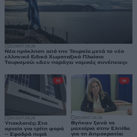
21:58
07.08.26
Νέα πρόκληση από την Τουρκία μετά το νέο
ελληνικό Ειδικό Χωροταξικό Πλαίσιο
Τουρισμού: «Δεν παράγει νομικές συνέπειες»
18
96
20:09
07.08.26
20:22
07.08.26
Βγήκαν ξανά τα
Υποκλοπές: Στο
μαχαίρια στην Ελπίδα
αρχείο για τρίτη φορά
για τη Δημοκρατία:
– Σφοδρά πυρά