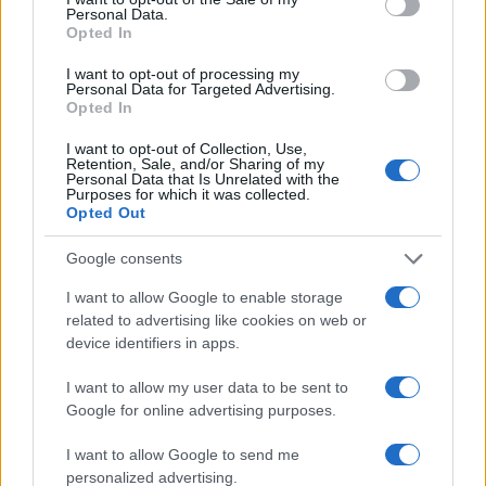
Ακολουθήστε το Νewsit.gr στο
Google News
και
Personal Data.
ενημερωθείτε πρώτοι για όλη την ειδησεογραφία και τα
Opted In
τελευταία νέα
της ημέρας
I want to opt-out of processing my
Personal Data for Targeted Advertising.
Opted In
I want to opt-out of Collection, Use,
Retention, Sale, and/or Sharing of my
Personal Data that Is Unrelated with the
Πιο δημοφιλή
Purposes for which it was collected.
Opted Out
1
Έφυγαν οι συνεργάτες, μένει η Μαρία
Καρυστιανού - Η επόμενη μέρα για την
Google consents
«Ελπίδα για τη Δημοκρατία»
I want to allow Google to enable storage
2
Συγκίνηση στο τελευταίο αντίο στον Λάκη
related to advertising like cookies on web or
Χαλκιά: Με την «Φάμπρικα», λαούτο και
κλαρίνα αποχαιρέτησαν την εμβληματική
device identifiers in apps.
φωνή της μεταπολίτευσης
I want to allow my user data to be sent to
3
Ο Κώστας Σαμαράς δημοσίευσε μία παιδική
Google for online advertising purposes.
φωτογραφία για την επέτειο θανάτου της
αδελφής του, Λένας
I want to allow Google to send me
4
Ποιος είναι ο ελληνοκύπριος Sir Ντέμης
personalized advertising.