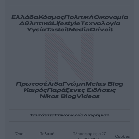
Ελλάδα
Κόσμος
Πολιτική
Οικονομία
Αθλητικά
Lifestyle
Τεχνολογία
Υγεία
Tasteit
Media
Driveit
Πρωτοσέλιδα
Γνώμη
Melas Blog
Καιρός
Παράξενες Ειδήσεις
Nikos Blog
Videos
Ταυτότητα
Επικοινωνία
Διαφήμιση
Όροι
Πολιτική
Πληροφορίες α.27
Cookies