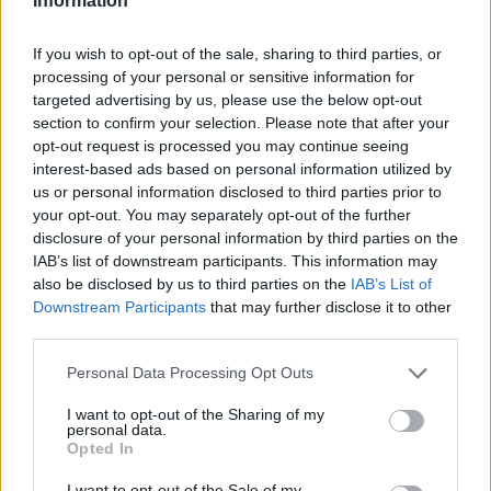
Information
Σχολίασε εδώ
If you wish to opt-out of the sale, sharing to third parties, or
processing of your personal or sensitive information for
targeted advertising by us, please use the below opt-out
section to confirm your selection. Please note that after your
50 /50
opt-out request is processed you may continue seeing
interest-based ads based on personal information utilized by
us or personal information disclosed to third parties prior to
your opt-out. You may separately opt-out of the further
disclosure of your personal information by third parties on the
2000 /2000
IAB’s list of downstream participants. This information may
also be disclosed by us to third parties on the
IAB’s List of
Υποβολή σχολίου
Downstream Participants
that may further disclose it to other
third parties.
Όροι Χρήσης
. Το site προστατεύεται από reCAPTCHA, ισχύουν
Πολιτική Απορρήτου
&
Όροι Χρήσης
της Google.
Please note that this website/app uses one or more Google
Personal Data Processing Opt Outs
services and may gather and store information including but
Πολιτική
not limited to your visit or usage behaviour. You may click to
I want to opt-out of the Sharing of my
personal data.
grant or deny consent to Google and its third-party tags to
Share:
Opted In
use your data for below specified purposes in below Google
consent section.
I want to opt-out of the Sale of my