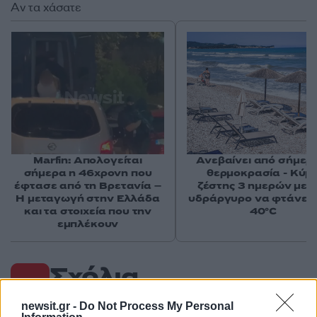
Αν τα χάσατε
Marfin: Απολογείται
Ανεβαίνει από σήμερ
σήμερα η 46χρονη που
θερμοκρασία - Κύμ
έφτασε από τη Βρετανία –
ζέστης 3 ημερών με 
Η μεταγωγή στην Ελλάδα
υδράργυρο να φτάνει 
και τα στοιχεία που την
40°C
εμπλέκουν
Σχόλια
newsit.gr -
Do Not Process My Personal