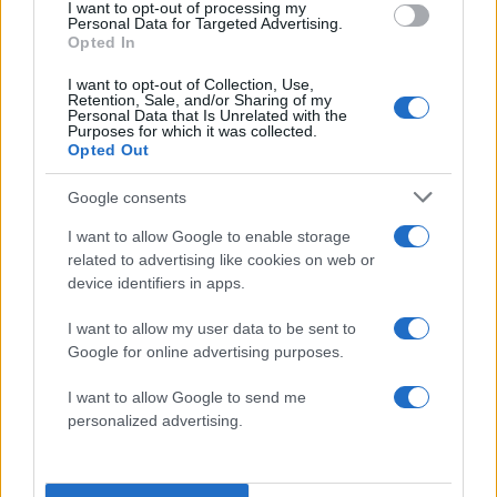
I want to opt-out of processing my
επιχειρηματικότητα».
Personal Data for Targeted Advertising.
Opted In
I want to opt-out of Collection, Use,
Ξεχωριστή αναφορά επεφύλασσε ο πρώην
Retention, Sale, and/or Sharing of my
υπουργός και στην πρόεδρο της Πλεύσης
Personal Data that Is Unrelated with the
Purposes for which it was collected.
Ελευθερίας, Ζωή Κωνσταντοπούλου, λέγοντας
Opted Out
ότι έχει αναλάβει ρόλο «εισαγγελέα», υιοθετεί
Google consents
φτηνή και επικίνδυνη πολιτική συνταγή και αφήνει
υπαινιγμούς για χρηματισμό.
I want to allow Google to enable storage
related to advertising like cookies on web or
device identifiers in apps.
«Η Πλεύση Ελευθερίας δεν λειτουργεί ως
πολιτικό κόμμα. Είναι προσωπικό one-woman
I want to allow my user data to be sent to
Google for online advertising purposes.
show. Η
Ζωή Κωνσταντοπούλου
δεν κάνει
αντιπολίτευση. Δεν ασκεί πολιτική, προβάλλει
I want to allow Google to send me
μόνο θέαμα και σε αυτό ομολογουμένως έχει
personalized advertising.
ταλέντο», σημείωσε ο κ. Αυγενάκης τονίζοντας
πως αν η κ. Κωνσταντοπούλου έχει στοιχεία