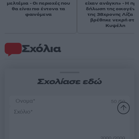
μελτέμια - Οι περιοχές που
είχαν ανάγκη» - Η πρ
θα είναι πιο έντονα τα
δήλωση της οικογένε
φαινόμενα
της 38χρονης Λίζα π
βρέθηκε νεκρή στη
Κυψέλη
Σχόλια
Σχολίασε εδώ
50 /50
2000 /2000