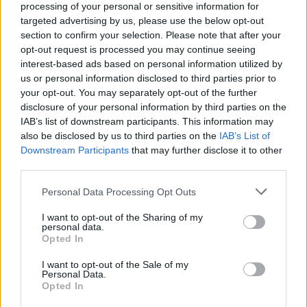
Βουλή δηλώσεις περιουσιακής κατάστασης με
processing of your personal or sensitive information for
targeted advertising by us, please use the below opt-out
αναφορά στο όνομα του κ. Αυγενάκη, ο πρώην
section to confirm your selection. Please note that after your
υπουργός είπε ότι ουδέποτε έχει δηλώσει
opt-out request is processed you may continue seeing
βοσκότοπους, ουδέποτε υπέβαλε δήλωση
interest-based ads based on personal information utilized by
ΟΣΔΕ, ουδέποτε τα έχει νοικιάσει, ουδέποτε έχει
us or personal information disclosed to third parties prior to
your opt-out. You may separately opt-out of the further
επιδοτηθεί.
disclosure of your personal information by third parties on the
IAB’s list of downstream participants. This information may
«Εμφάνισε ο κ. Βελόπουλος μια λίστα που
also be disclosed by us to third parties on the
IAB’s List of
Downstream Participants
that may further disclose it to other
φέρονται κάποια άτομα με το επίθετο “Αυγενάκη”
third parties.
να λαμβάνουν επιδοτήσεις. Αλήθεια, ποια από
Please note that this website/app uses one or more Google
αυτά τα άτομα είναι μέλη της οικογένειας του κ.
Personal Data Processing Opt Outs
services and may gather and store information including but
Αυγενάκη, γονείς, αδέρφια; Κανένα!»,
not limited to your visit or usage behaviour. You may click to
I want to opt-out of the Sharing of my
personal data.
υπογράμμισε και υποστήριξε ότι ο κ.
grant or deny consent to Google and its third-party tags to
Opted In
use your data for below specified purposes in below Google
Βελόπουλος καταγγέλλει τους ψεύτες της
consent section.
I want to opt-out of the Sale of my
πολιτικής, ενώ «ο ίδιος έχει χτίσει καριέρα πάνω
Personal Data.
σε
ψευδοεπιστήμες,
υπερ-πατριωτικά
Opted In
συνθήματα και ευκαιριακή τηλε-