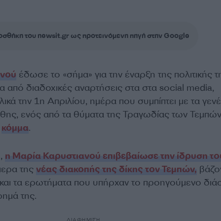
σθήκη του newsit.gr ως προτεινόμενη πηγή στην Google
ανού
έδωσε το «σήμα» για την έναρξη της πολιτικής τ
 από διαδοχικές αναρτήσεις στα στα social media,
ικά την 1η Απριλίου, ημέρα που συμπίπτει με τα γεν
θης, ενός από τα θύματα της Τραγωδίας των Τεμπών
ο
κόμμα
.
η,
η Μαρία Καρυστιανού επιβεβαίωσε την ίδρυση το
ερα της
νέας διακοπής της δίκης τον Τεμπών,
βάζο
 και τα ερωτήματα που υπήρχαν το προηγούμενο διά
ρημά της.
ΔΙΑΦΗΜΙΣΗ