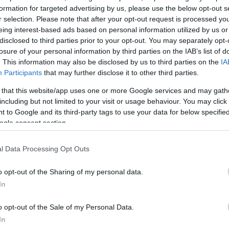
formation for targeted advertising by us, please use the below opt-out s
ά της, η Μαρία Καρυστιανού παρουσίασε το βασικό
r selection. Please note that after your opt-out request is processed y
 του κινήματος, όπως το χαρακτηρίζει, δίνοντας το
eing interest-based ads based on personal information utilized by us or
για την ελπίδα».
disclosed to third parties prior to your opt-out. You may separately opt-
losure of your personal information by third parties on the IAB’s list of
. This information may also be disclosed by us to third parties on the
IA
ε ότι η επίσημη ονομασία του πολιτικού φορέα δεν έ
Participants
that may further disclose it to other third parties.
και αναμένεται να ανακοινωθεί τις επόμενες ημέρες
 that this website/app uses one or more Google services and may gath
σι το πρώτο στάδιο της πρωτοβουλίας που είχε
including but not limited to your visit or usage behaviour. You may click 
και καιρό.
 to Google and its third-party tags to use your data for below specifi
ogle consent section.
ΔΙΑΦΗΜΙΣΗ
l Data Processing Opt Outs
o opt-out of the Sharing of my personal data.
In
o opt-out of the Sale of my Personal Data.
In