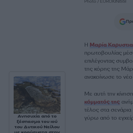
Photo / EUROKINISSI
Προ
Η
Μαρία Καρυστι
πρωτοβουλίας μέσα
επιλέγοντας συμβολ
της κόρης της Μάρ
ανακοίνωσε το νέ
Με αυτή την κίνησ
κόμματός της
ανήμ
τέλος στα σενάρια
Ανησυχία από το
γύρω από το εγχεί
ξέσπασμα του ιού
του Δυτικού Νείλου
με κρούσματα στην