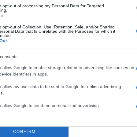
to opt-out of processing my Personal Data for Targeted
ing.
In
o opt-out of Collection, Use, Retention, Sale, and/or Sharing
ersonal Data that Is Unrelated with the Purposes for which it
lected.
Out
consents
o allow Google to enable storage related to advertising like cookies on
evice identifiers in apps.
o allow my user data to be sent to Google for online advertising
s.
to allow Google to send me personalized advertising.
CONFIRM