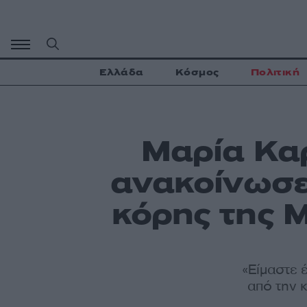
Μετάβαση
σε
περιεχόμενο
Ελλάδα
Κόσμος
Πολιτική
Μαρία Καρ
ανακοίνωσε
κόρης της 
«Είμαστε 
από την 