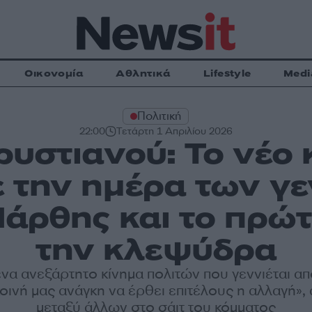
Οικονομία
Αθλητικά
Lifestyle
Medi
Πολιτική
22:00
Τετάρτη 1 Απριλίου 2026
υστιανού: Το νέο
 την ημέρα των γε
Μάρθης και το πρώτ
την κλεψύδρα
ένα ανεξάρτητο κίνημα πολιτών που γεννιέται απ
κοινή μας ανάγκη να έρθει επιτέλους η αλλαγή»,
μεταξύ άλλων στο σάιτ του κόμματος