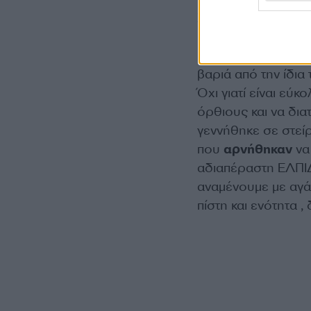
Στην ανάρτηση που 
πρωτιά στη δράση 
«Εμείς»! Υπάρχουν 
βαριά από την ίδια 
Όχι γιατί είναι εύκ
όρθιους και να δια
γεννήθηκε σε στεί
που
αρνήθηκαν
να
αδιαπέραστη ΕΛΠ
αναμένουμε με αγάπ
πίστη και ενότητα 