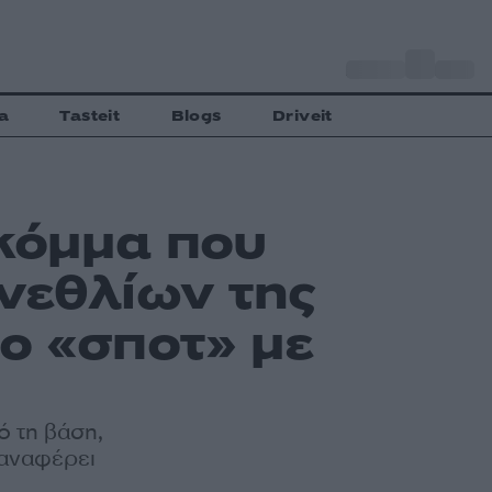
o
Αθήνα
28
C
a
Tasteit
Blogs
Driveit
 κόμμα που
νεθλίων της
ο «σποτ» με
ό τη βάση,
 αναφέρει