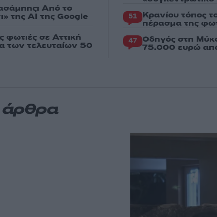
Χασάμπης: Από το
Κρανίου τόπος τ
ι» της AI της Google
51
πέρασμα της φωτ
ς φωτιές σε Αττική
Οδηγός στη Μύκο
47
ια των τελευταίων 50
75.000 ευρώ απ
α άρθρα