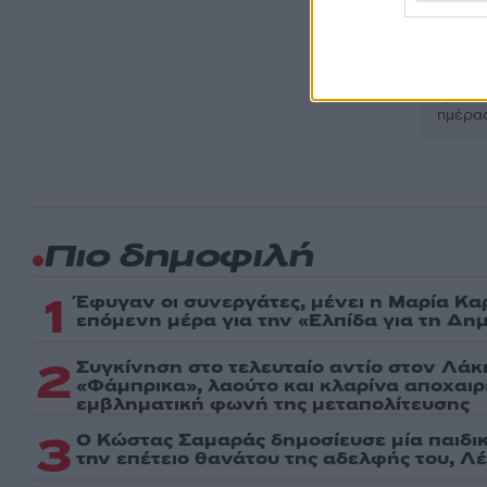
Ακολου
πρώτοι
ημέρα
Πιο δημοφιλή
1
Έφυγαν οι συνεργάτες, μένει η Μαρία Κα
επόμενη μέρα για την «Ελπίδα για τη Δη
2
Συγκίνηση στο τελευταίο αντίο στον Λάκ
«Φάμπρικα», λαούτο και κλαρίνα αποχαι
εμβληματική φωνή της μεταπολίτευσης
3
Ο Κώστας Σαμαράς δημοσίευσε μία παιδι
την επέτειο θανάτου της αδελφής του, Λ