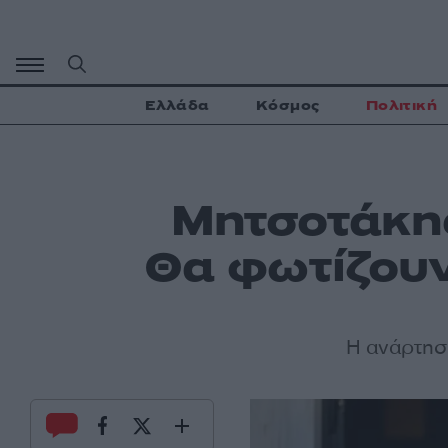
Μετάβαση
σε
περιεχόμενο
Ελλάδα
Κόσμος
Πολιτική
Μητσοτάκης
Θα φωτίζουν
Η ανάρτησ