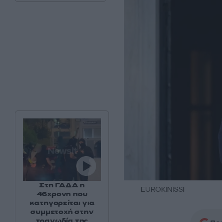
Στη ΓΑΔΑ η
EUROKINISSI
46χρονη που
κατηγορείται για
συμμετοχή στην
τραγωδία της