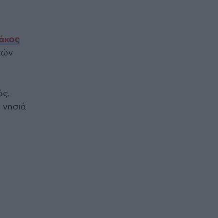
άκος
τών
ός.
 νησιά