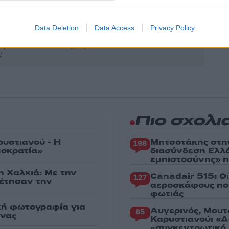
Share:
Data Deletion
Data Access
Privacy Policy
θήστε το Νewsit.gr στο
Google News
και ενημερωθείτε
 για όλη την ειδησεογραφία και τα
τελευταία νέα
της
ς
Πιο σχολι
ρυστιανού - Η
Μητσοτάκης στη
198
μοκρατία»
διασύνδεση Ελλ
εμπιστοσύνης» η
η Χαλκιά: Με την
Canadair 515: Ο
127
ρέτησαν την
αεροσκάφους που
φωτιάς
κή φωτογραφία για
Αυγερινός, Μουτ
85
ένας
Καρυστιανού: «Δ
«συγκεντρωτικό