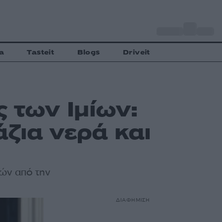
o
Αθήνα
27
C
a
Tasteit
Blogs
Driveit
 των Ιμίων:
ζια νερά και
ών από την
ΔΙΑΦΗΜΙΣΗ