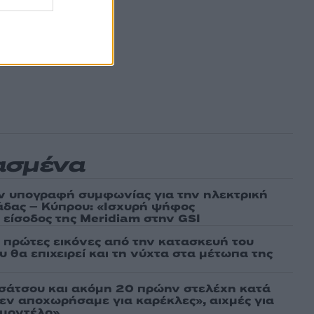
ασμένα
ν υπογραφή συμφωνίας για την ηλεκτρική
άδας – Κύπρου: «Ισχυρή ψήφος
 είσοδος της Meridiam στην GSI
ι πρώτες εικόνες από την κατασκευή του
 θα επιχειρεί και τη νύχτα στα μέτωπα της
σάτσου και ακόμη 20 πρώην στελέχη κατά
εν αποχωρήσαμε για καρέκλες», αιχμές για
 μοντέλο»