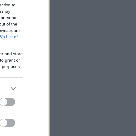
ection to
ou may
 personal
out of the
 downstream
B’s List of
er and store
to grant or
ed purposes