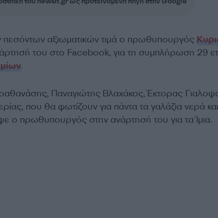
σθήκη του newsit.gr ως προτεινόμενη πηγή στην Google
ν πεσόντων αξιωματικών τιμά ο πρωθυπουργός
Κυρι
άρτησή του στο Facebook, για τη συμπλήρωση 29 ε
Ιμίων
.
ραθανάσης, Παναγιώτης Βλαχάκος, Έκτορας Γιαλοψ
ρίας, που θα φωτίζουν για πάντα τα γαλάζια νερά και
ψε ο πρωθυπουργός στην ανάρτησή του για τα Ίμια.