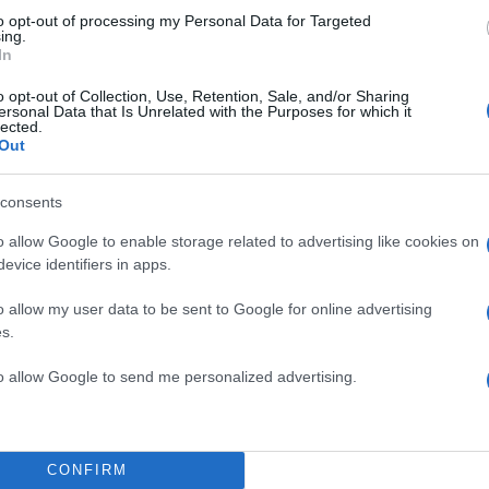
to opt-out of processing my Personal Data for Targeted
ing.
In
Σχολίασε εδώ
o opt-out of Collection, Use, Retention, Sale, and/or Sharing
ersonal Data that Is Unrelated with the Purposes for which it
lected.
Out
50
consents
o allow Google to enable storage related to advertising like cookies on
evice identifiers in apps.
2000 /
o allow my user data to be sent to Google for online advertising
s.
Υποβολή σχολίου
to allow Google to send me personalized advertising.
ροστατεύεται από reCAPTCHA, ισχύουν
Πολιτική Απορρήτου
&
Όροι Χρήσης
της
Πολιτική
ΙΜΙΑ
ΚΥΡΙΑΚΟΣ ΜΗΤΣΟΤΑΚΗΣ
CONFIRM