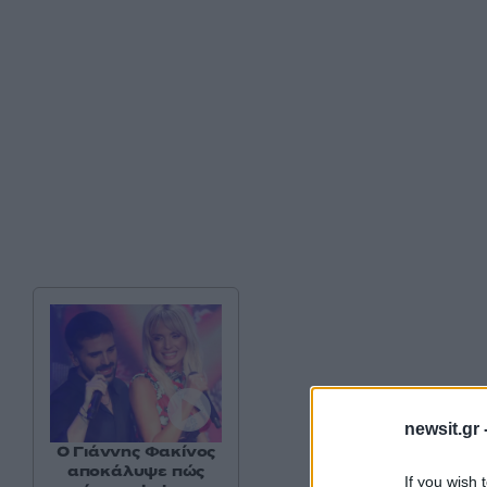
newsit.gr 
Ο Γιάννης Φακίνος
αποκάλυψε πώς
If you wish 