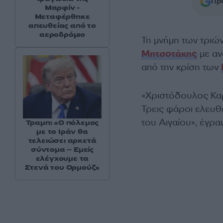
Προ
Μαρφίν -
Μεταφέρθηκε
απευθείας από το
αεροδρόμιο
Τη μνήμη των τριώ
Μητσοτάκης
με αν
από την κρίση των
«Χριστόδουλος Κα
Τρεις φάροι ελευθε
του Αιγαίου», έγρα
Τραμπ: «Ο πόλεμος
με το Ιράν θα
τελειώσει αρκετά
σύντομα – Εμείς
ελέγχουμε τα
Στενά του Ορμούζ»