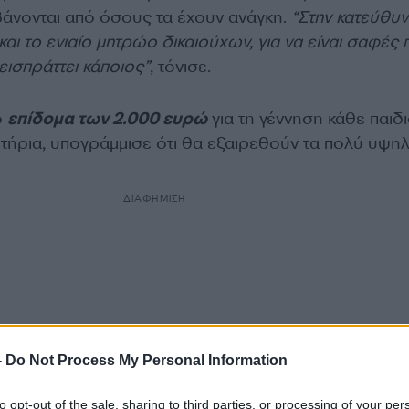
βάνονται από όσους τα έχουν ανάγκη.
“Στην κατεύθυ
και το ενιαίο μητρώο δικαιούχων, για να είναι σαφές
εισπράττει κάποιος”
, τόνισε.
ο
επίδομα των 2.000 ευρώ
για τη γέννηση κάθε παιδι
ιτήρια, υπογράμμισε ότι θα εξαιρεθούν τα πολύ υψη
ΔΙΑΦΗΜΙΣΗ
-
Do Not Process My Personal Information
to opt-out of the sale, sharing to third parties, or processing of your per