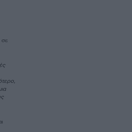
ε σε
ές
ότερο,
μια
υς
αι