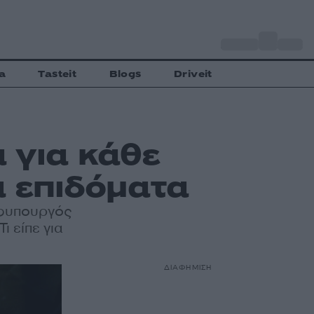
o
Αθήνα
28
C
a
Tasteit
Blogs
Driveit
 για κάθε
α επιδόματα
υφυπουργός
 είπε για
ΔΙΑΦΗΜΙΣΗ