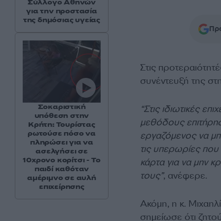
Σύλλογο Αθηνών
για την προστασία
της δημόσιας υγείας
Προ
Στις προτεραιότητέ
συνέντευξή της στ
Σοκαριστική
“Στις ιδιωτικές επι
υπόθεση στην
μεθόδους επιτήρηση
Κρήτη: Τουρίστας
ρωτούσε πόσο να
εργαζόμενος να μπο
πληρώσει για να
τις υπερωρίες που 
ασελγήσει σε
10χρονο κορίτσι - Το
κάρτα για να μην 
παιδί καθόταν
τους”
, ανέφερε.
αμέριμνο σε αυλή
επιχείρησης
Ακόμη, η κ. Μιχαη
σημείωσε ότι ζητού