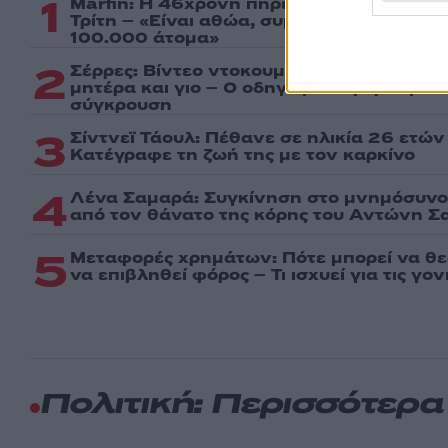
1
Marfin: Η 46χρονη πήρε προθεσμία για ν
Τρίτη – «Είναι αθώα, συμμετείχε στη δια
100.000 άτομα»
2
Σέρρες: Βίντεο ντοκουμέντο από το τροχα
μητέρα και γιο – Ο οδηγός του φορτηγού
σύγκρουση
3
Σίντνεϊ Τάουλ: Πέθανε σε ηλικία 26 ετών
Kατέγραφε τη ζωή της με τον καρκίνο
4
Λένα Σαμαρά: Συγκίνηση στο μνημόσυνο 
από τον θάνατο της κόρης του Αντώνη Σ
5
Μεταφορές χρημάτων: Πότε μπορεί να θ
να επιβληθεί φόρος – Τι ισχυεί για τις γο
Πολιτική: Περισσότερ