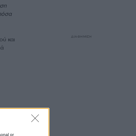
νση
 πόσα
ΔΙΑΦΗΜΙΣΗ
ού και
λά
sonal or