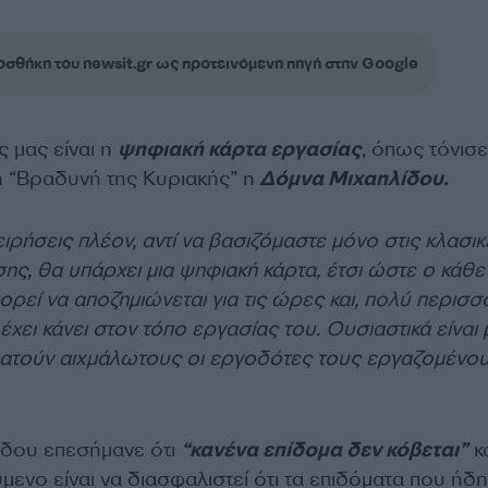
σθήκη του newsit.gr ως προτεινόμενη πηγή στην Google
ς μας είναι η
ψηφιακή κάρτα εργασίας
, όπως τόνισ
η “Βραδυνή της Κυριακής” η
Δόμνα Μιχαηλίδου.
χειρήσεις πλέον, αντί να βασιζόμαστε μόνο στις κλασικ
ς, θα υπάρχει μια ψηφιακή κάρτα, έτσι ώστε ο κάθε
ρεί να αποζημιώνεται για τις ώρες και, πολύ περισσ
έχει κάνει στον τόπο εργασίας του. Ουσιαστικά είναι 
κρατούν αιχμάλωτους οι εργοδότες τους εργαζομένο
λίδου επεσήμανε ότι
“κανένα επίδομα δεν κόβεται”
κ
μενο είναι να διασφαλιστεί ότι τα επιδόματα που ήδη