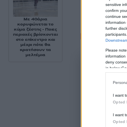
sensitive in
confirm you
continue se
Με 40άρια
information 
κορυφώνεται το
further disc
κύμα ζέστης - Ποιες
Σχόλι
περιοχές βρίσκονται
participants
στο επίκεντρο και
Downstream 
μέχρι πότε θα
κρατήσουν τα
Please note
μελτέμια
information 
deny consent
in below Go
Persona
I want t
Opted 
I want t
Opted 