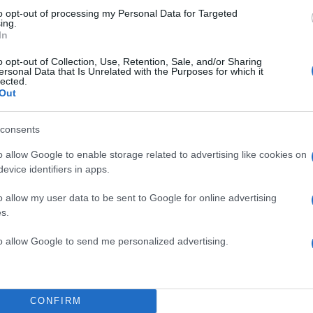
Υποβολή σχολίου
to opt-out of processing my Personal Data for Targeted
ing.
In
ροστατεύεται από reCAPTCHA, ισχύουν
Πολιτική Απορρήτου
&
Όροι Χρήσης
της
o opt-out of Collection, Use, Retention, Sale, and/or Sharing
Πολιτική
ersonal Data that Is Unrelated with the Purposes for which it
lected.
ΛΙΔΟΥ
ΕΠΙΔΟΜΑ
ΕΠΙΔΟΜΑΤΑ
ΨΗΦΙΑΚΗ Κ
Out
ΨΗΦΙΑΚΗ ΚΑΡΤΑ ΕΡΓΑΣΙΑΣ
consents
Share:
o allow Google to enable storage related to advertising like cookies on
evice identifiers in apps.
θήστε το Νewsit.gr στο
Google News
και ενημερωθείτε
 για όλη την ειδησεογραφία και τα
τελευταία νέα
της
ς
o allow my user data to be sent to Google for online advertising
s.
to allow Google to send me personalized advertising.
Πιο σχολι
CONFIRM