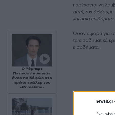
παρέχονται να λαμ
αυτή, σχεδιάζουμε 
και ποια επιδόματα 
Όσον αφορά για τ
τα εισοδηματικά κρ
εισοδήματα.
Ο Ρόμπερτ
Πάτινσον κυνηγάει
έναν παιδόφιλο στο
πρώτο τρέιλερ του
«Primetime»
newsit.gr 
If you wish 