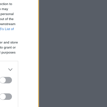
ection to
ou may
 personal
out of the
 downstream
B’s List of
er and store
to grant or
ed purposes
 /50
2000