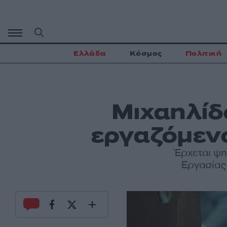
Μετάβαση
σε
περιεχόμενο
Ελλάδα
Κόσμος
Πολιτική
Μιχαηλίδ
εργαζόμενο
Έρχεται ψ
Εργασίας