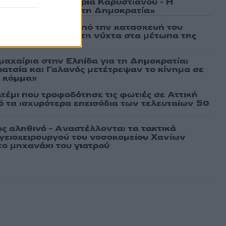
γάτες, μένει η Μαρία Καρυστιανού - Η
α την «Ελπίδα για τη Δημοκρατία»
ι πρώτες εικόνες από την κατασκευή του
 θα επιχειρεί και τη νύχτα στα μέτωπα της
μαχαίρια στην Ελπίδα για τη Δημοκρατία:
ρατσία και Γαλανός μετέτρεψαν το κίνημα σε
ό κόμμα»
τέμι που τροφοδότησε τις φωτιές σε Αττική
πό τα ισχυρότερα επεισόδια των τελευταίων 50
ως αληθινό - Aναστέλλονται τα τακτικά
γειοχειρουργού του νοσοκομείου Χανίων
το μηχανάκι του γιατρού