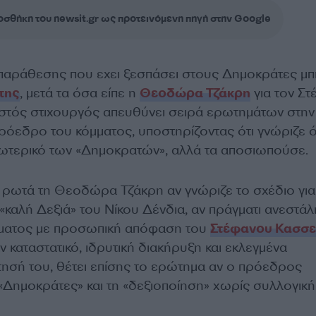
σθήκη του newsit.gr ως προτεινόμενη πηγή στην Google
ιπαράθεσης που εχει ξεσπάσει στους Δημοκράτες μπ
της
, μετά τα όσα είπε η
Θεοδώρα Τζάκρη
για τον Σ
στός στιχουργός απευθύνει σειρά ερωτημάτων στην
πρόεδρο του κόμματος, υποστηρίζοντας ότι γνώριζε 
ωτερικό των «Δημοκρατών», αλλά τα αποσιωπούσε.
ρωτά τη Θεοδώρα Τζάκρη αν γνώριζε το σχέδιο για
«καλή Δεξιά» του Νίκου Δένδια, αν πράγματι ανεστάλ
μματος με προσωπική απόφαση του
Στέφανου Κασσ
ν καταστατικό, ιδρυτική διακήρυξη και εκλεγμένα
τησή του, θέτει επίσης το ερώτημα αν ο πρόεδρος
«Δημοκράτες» και τη «δεξιοποίηση» χωρίς συλλογική