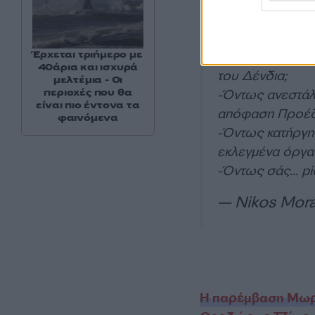
Τι λέτε, κυρία Τ
Έρχεται τριήμερο με
-Γνωρίζατε το σ
40άρια και ισχυρά
του Δένδια;
μελτέμια - Οι
περιοχές που θα
-Όντως ανεστάλ
είναι πιο έντονα τα
απόφαση Προέ
φαινόμενα
-Όντως κατήργησ
εκλεγμένα όργα
-Όντως σάς…
pi
— Nikos Mora
Η παρέμβαση Μωρα