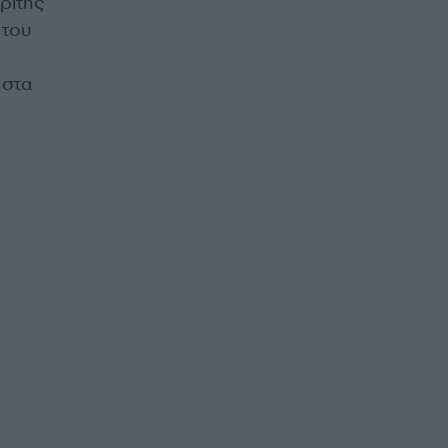
ρίτης
 του
 στα