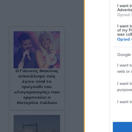
I want 
Advertis
Opted 
I want t
of my P
was col
Opted 
Google 
I want t
Ο Γιάννης Φακίνος
web or d
αποκάλυψε πώς
έγινε viral το
I want t
τραγούδι του
purpose
«Λογαριασμός» που
ερμηνεύει η
I want 
Κατερίνα Λιόλιου