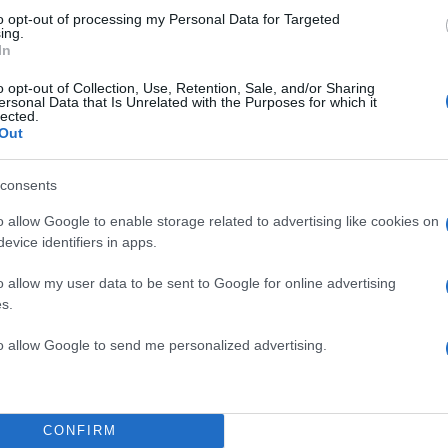
to opt-out of processing my Personal Data for Targeted
ing.
In
o opt-out of Collection, Use, Retention, Sale, and/or Sharing
ersonal Data that Is Unrelated with the Purposes for which it
lected.
Out
consents
o allow Google to enable storage related to advertising like cookies on
evice identifiers in apps.
o allow my user data to be sent to Google for online advertising
s.
to allow Google to send me personalized advertising.
CONFIRM