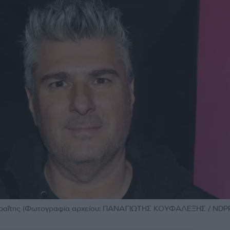
ωραΐτης (Φωτογραφία αρχείου: ΠΑΝΑΓΙΩΤΗΣ ΚΟΥΦΑΛΕΞΗΣ / ND