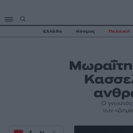
Μετάβαση
σε
περιεχόμενο
Ελλάδα
Κόσμος
Πολιτική
Μωραΐτης
Κασσε
ανθρ
Ο γνωστός 
των «Δημοκ