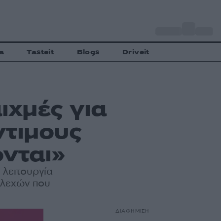
o
Αθήνα
28
C
a
Tasteit
Blogs
Driveit
ιχμές για
τιμους
νται»
 λειτουργία
τελεχών που
ΔΙΑΦΗΜΙΣΗ