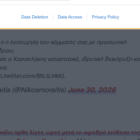
ζάκρη;
Data Deletion
Data Access
Privacy Policy
χέδιο για κυβέρνηση συνεργασίας με την «καλή Δεξιά
η η λειτουργία του κόμματός σας με προσωπική
δρου;
ε ο Κασσελάκης καταστατικό, ιδρυτική διακήρυξη κα
να;
c.twitter.com/BtLtLhIkKL
itis (@Nikosmoraitis)
June 30, 2026
ΐτη ήρθε λίγες ώρες μετά τη σφοδρή επίθεση τη