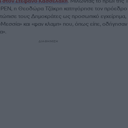
 στον Στέφανο Κασσελάκη
. Μιλώντας το πρωί της Τ
 OPEN, η Θεοδώρα Τζάκρη κατηγόρησε τον πρόεδρο
μετώπισε τους Δημοκράτες ως προσωπικό εγχείρημα,
«Μεσσία» και «φαν κλαμπ» που, όπως είπε, οδήγησαν
α».
ΔΙΑΦΗΜΙΣΗ