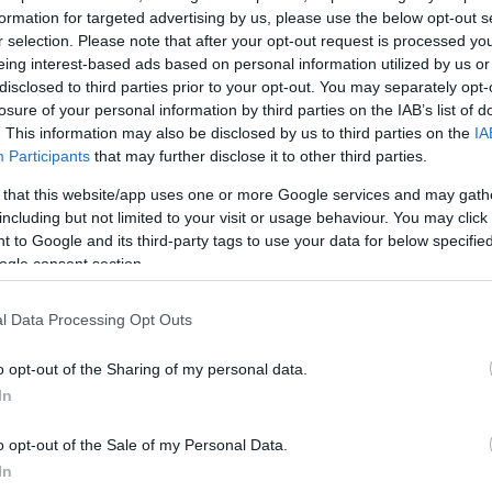
formation for targeted advertising by us, please use the below opt-out s
ν αυτά μέλη σας που αποχωρούσαν τραμπουκιζόμενα
r selection. Please note that after your opt-out request is processed y
αι φανατικά υποκείμενα, γιατί δε βγήκατε να πείτε ΜΙ
eing interest-based ads based on personal information utilized by us or
disclosed to third parties prior to your opt-out. You may separately opt-
υς ανθρώπους να λιντσάρονται έτσι;
losure of your personal information by third parties on the IAB’s list of
. This information may also be disclosed by us to third parties on the
IA
α στελέχη αυτού του απίθανου σαλτιμπάγκου τα γνωρ
Participants
that may further disclose it to other third parties.
οσιωπούν, κοροϊδεύοντας κόσμο;» διερωτάται, μεταξ
 that this website/app uses one or more Google services and may gath
including but not limited to your visit or usage behaviour. You may click 
 to Google and its third-party tags to use your data for below specifi
ogle consent section.
ΔΙΑΦΗΜΙΣΗ
l Data Processing Opt Outs
o opt-out of the Sharing of my personal data.
In
o opt-out of the Sale of my Personal Data.
In