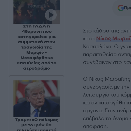
Προ
Στη ΓΑΔΑ η
Στο κάδρο της αντ
46χρονη που
κατηγορείται για
και ο
Νίκος Μωραΐ
συμμετοχή στην
Κασσελάκη. Ο γνω
τραγωδία της
Μαρφίν -
παραιτηθείσα αντι
Μεταφέρθηκε
συνέβαιναν στο εσ
απευθείας από το
αεροδρόμιο
Ο Νίκος Μωραΐτης 
συνεργασία με την 
λειτουργία του κό
και αν καταργήθηκα
όργανα. Στην ανάρ
επέβαλε το όνομα 
Τραμπ: «Ο πόλεμος
με το Ιράν θα
απόφαση.
τελειώσει αρκετά