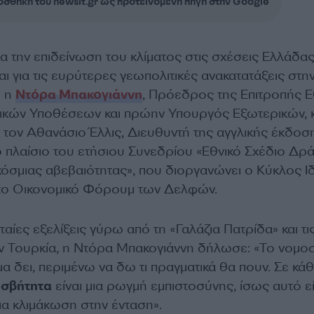
σθήκη του newsit.gr ως προτεινόμενη πηγή στην Google
ια την επιδείνωση του κλίματος στις σχέσεις Ελλάδας
αι για τις ευρύτερες γεωπολιτικές ανακατατάξεις στη
ε η
Ντόρα Μπακογιάννη
, Πρόεδρος της Επιτροπής Ε
ικών Υποθέσεων και πρώην Υπουργός Εξωτερικών, 
 τον Αθανάσιο Έλλις, Διευθυντή της αγγλικής έκδοσ
ο πλαίσιο του ετήσιου Συνεδρίου «Εθνικό Σχέδιο Δρ
όσμιας αβεβαιότητας», που διοργανώνει ο Κύκλος 
 το Οικονομικό Φόρουμ των Δελφών.
υταίες εξελίξεις γύρω από τη «Γαλάζια Πατρίδα» και τι
ν Τουρκία, η Ντόρα Μπακογιάννη δήλωσε: «Το νομο
α δει, περιμένω να δω τι πραγματικά θα πουν. Σε κά
ισβήτητα
είναι μια ρωγμή εμπιστοσύνης, ίσως αυτό εί
μια κλιμάκωση στην ένταση».