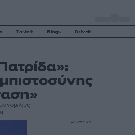
o
Αθήνα
30
C
a
Tasteit
Blogs
Driveit
Πατρίδα»:
εμπιστοσύνης
ταση»
συνομιλίες
κι
ΔΙΑΦΗΜΙΣΗ