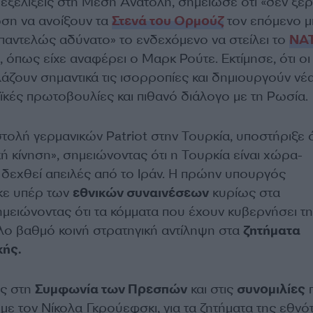
εξελίξεις στη Μέση Ανατολή, σημείωσε ότι «δεν ξέ
ωση να ανοίξουν τα
Στενά του Ορμούζ
τον επόμενο μ
παντελώς αδύνατο» το ενδεχόμενο να στείλει το
ΝΑ
, όπως είχε αναφέρει ο Μαρκ Ρούτε. Εκτίμησε, ότι οι
λάζουν σημαντικά τις ισορροπίες και δημιουργούν νέ
ϊκές πρωτοβουλίες και πιθανό διάλογο με τη Ρωσία.
στολή γερμανικών Patriot στην Τουρκία, υποστήριξε ό
ική κίνηση», σημειώνοντας ότι η Τουρκία είναι χώρα-
 δεχθεί απειλές από το Ιράν. Η πρώην υπουργός
κε υπέρ των
εθνικών συναινέσεων
κυρίως στα
ημειώνοντας ότι τα κόμματα που έχουν κυβερνήσει τ
λο βαθμό κοινή στρατηγική αντίληψη στα
ζητήματα
κής.
ς στη
Συμφωνία των Πρεσπών
και στις
συνομιλίες
με τον Νίκολα Γκρούεφσκι, για τα ζητήματα της εθνό