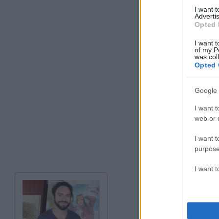
I want 
Advertis
Opted 
I want t
of my P
was col
Opted 
Google 
I want t
web or d
I want t
purpose
I want 