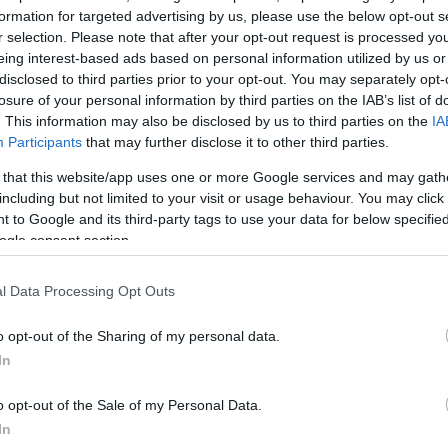
αξικός σχεδιασμός
όσο και η
εσωτερική κατάστασ
formation for targeted advertising by us, please use the below opt-out s
ν στην
αύξηση
της
έντασης.
r selection. Please note that after your opt-out request is processed y
eing interest-based ads based on personal information utilized by us or
disclosed to third parties prior to your opt-out. You may separately opt-
νη υποστήριξε ότι η Ελλάδα διαθέτει
ισχυρές συμμ
losure of your personal information by third parties on the IAB’s list of
ια τις σχέσεις με τις ΗΠΑ, αναφέροντας ως «ατού» τη
. This information may also be disclosed by us to third parties on the
IA
λων, τη βάση της
Σούδας,
την
Αλεξανδρούπολη
και
Participants
that may further disclose it to other third parties.
. Τόνισε, παράλληλα, ότι «η realpolitik επιβάλλει στ
 that this website/app uses one or more Google services and may gath
 ευελιξία, πολλές συμμαχίες, να ξέρεις πού πας και τι
including but not limited to your visit or usage behaviour. You may click 
 to Google and its third-party tags to use your data for below specifi
φεύγεις τον λαϊκισμό και τον εθνικό λαϊκισμό».
ogle consent section.
l Data Processing Opt Outs
o opt-out of the Sharing of my personal data.
In
o opt-out of the Sale of my Personal Data.
In