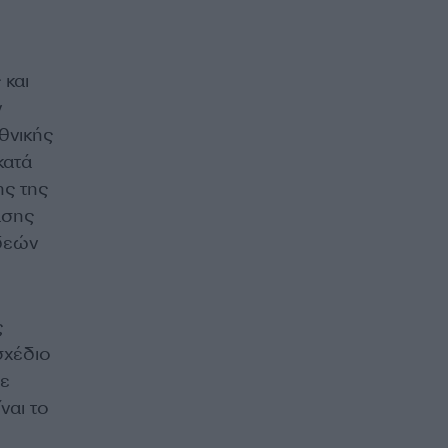
 και
ν
θνικής
κατά
ης της
άσης
Ιδεών
ς
σχέδιο
θε
ναι το