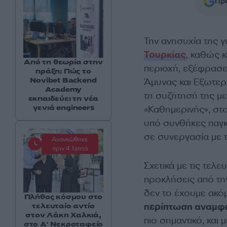
Προ
Την ανησυχία της γ
Τουρκίας
, καθώς κ
Από τη θεωρία στην
περιοχή, εξέφρασ
πράξη: Πώς το
Novibet Backend
Άμυνας και Εξωτερ
Academy
τη συζήτησή της με
εκπαιδεύει τη νέα
γενιά engineers
«Καθημερινής», στ
υπό συνθήκες παγκ
σε συνεργασία με
Ανανεώθηκε
πριν 4 λεπτά
Σχετικά με τις τελε
προκλήσεις από τη
δεν το έχουμε ακόμ
Πλήθος κόσμου στο
περίπτωση αναμφ
τελευταίο αντίο
στον Λάκη Χαλκιά,
πιο σημαντικό, και 
στο Α' Νεκροταφείο