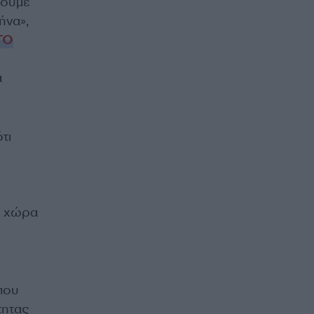
ρουμε
ήνα»,
ΤΟ
α
τι
η χώρα
που
τητας