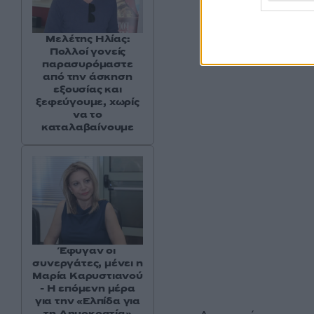
Μελέτης Ηλίας:
Πολλοί γονείς
παρασυρόμαστε
από την άσκηση
εξουσίας και
ξεφεύγουμε, χωρίς
να το
καταλαβαίνουμε
Έφυγαν οι
συνεργάτες, μένει η
Μαρία Καρυστιανού
- Η επόμενη μέρα
για την «Ελπίδα για
τη Δημοκρατία»