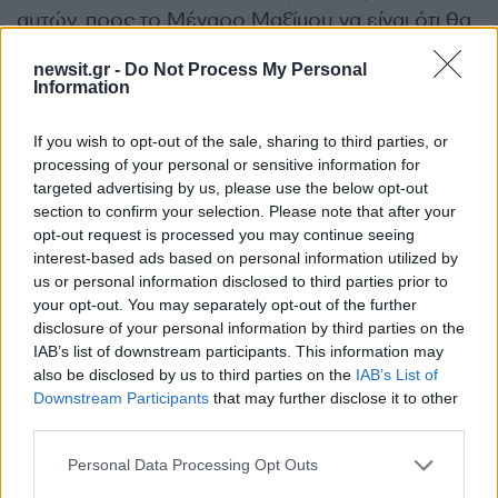
αυτών, προς το Μέγαρο Μαξίμου να είναι ότι θα
συνεχίσουν να παρεμβαίνουν για διορθωτικές
newsit.gr -
Do Not Process My Personal
κινήσεις σε καίριας σημασίας προβλήματα για
Information
τους πολίτες,
If you wish to opt-out of the sale, sharing to third parties, or
processing of your personal or sensitive information for
Είχε δυναμιτίσει το κλίμα από τον Ιούλιο, όταν
targeted advertising by us, please use the below opt-out
στην πρώτη συνεδρίαση της Κοινοβουλευτικής
section to confirm your selection. Please note that after your
Ομάδας μετά τις ευρωεκλογές είχε κατηγορήσει
opt-out request is processed you may continue seeing
interest-based ads based on personal information utilized by
την κυβέρνηση ότι «εξυπηρετεί τους λίγους
us or personal information disclosed to third parties prior to
έναντι των πολλών», προκαλώντας τότε την
your opt-out. You may separately opt-out of the further
αντίδραση του πρωθυπουργού, ο οποίος έλαβε
disclosure of your personal information by third parties on the
το λόγο για να διαψεύσει τις αιτιάσεις του. «Δεν
IAB’s list of downstream participants. This information may
also be disclosed by us to third parties on the
IAB’s List of
δέχομαι τέτοιου είδους υπονοούμενα. Δεν
Downstream Participants
that may further disclose it to other
πήραμε το 41% επειδή ήμασταν με τους λίγους»
third parties.
είχε πει με έμφαση, φανερά εκνευρισμένος.
Please note that this website/app uses one or more Google
Personal Data Processing Opt Outs
services and may gather and store information including but