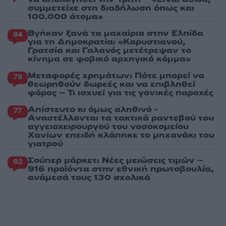
συμμετείχε στη διαδήλωση όπως και
100.000 άτομα»
Βγήκαν ξανά τα μαχαίρια στην Ελπίδα
94
για τη Δημοκρατία: «Καρυστιανού,
Γρατσία και Γαλανός μετέτρεψαν το
κίνημα σε φοβικό αρχηγικό κόμμα»
Μεταφορές χρημάτων: Πότε μπορεί να
78
θεωρηθούν δωρεές και να επιβληθεί
φόρος – Τι ισχυεί για τις γονικές παροχές
Απίστευτο κι όμως αληθινό -
77
Aναστέλλονται τα τακτικά ραντεβού του
αγγειοχειρουργού του νοσοκομείου
Χανίων επειδή κλάπηκε το μηχανάκι του
γιατρού
Σούπερ μάρκετ: Νέες μειώσεις τιμών –
62
916 προϊόντα στην εθνική πρωτοβουλία,
ανάμεσά τους 130 σχολικά