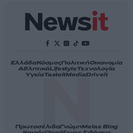
Ελλάδα
Κόσμος
Πολιτική
Οικονομία
Αθλητικά
Lifestyle
Τεχνολογία
Υγεία
Tasteit
Media
Driveit
Πρωτοσέλιδα
Γνώμη
Melas Blog
Καιρός
Παράξενες Ειδήσεις