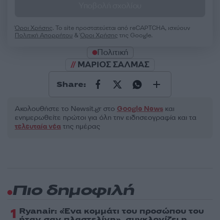
Υποβολή σχολίου
Όροι Χρήσης
. Το site προστατεύεται από reCAPTCHA, ισχύουν
Πολιτική Απορρήτου
&
Όροι Χρήσης
της Google.
Πολιτική
ΜΑΡΙΟΣ ΣΑΛΜΑΣ
Share:
Ακολουθήστε το Νewsit.gr στο
Google News
και
ενημερωθείτε πρώτοι για όλη την ειδησεογραφία και τα
τελευταία νέα
της ημέρας
Πιο δημοφιλή
1
Ryanair: «Ένα κομμάτι του προσώπου του
ήταν σαν πλαστελίνη», συγκλονίζει η