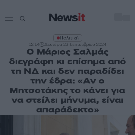
Μετάβαση
σε
o
33
περιεχόμενο
Πολιτική
12:14
Δευτέρα 23 Σεπτεμβρίου 2024
Ο Μάριος Σαλμάς
διεγράφη κι επίσημα από
τη ΝΔ και δεν παραδίδει
την έδρα: «Αν ο
Μητσοτάκης το κάνει για
να στείλει μήνυμα, είναι
απαράδεκτο»