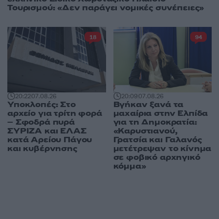
Τουρισμού: «Δεν παράγει νομικές συνέπειες»
18
94
20:09
07.08.26
20:22
07.08.26
Βγήκαν ξανά τα
Υποκλοπές: Στο
μαχαίρια στην Ελπίδα
αρχείο για τρίτη φορά
για τη Δημοκρατία:
– Σφοδρά πυρά
«Καρυστιανού,
ΣΥΡΙΖΑ και ΕΛΑΣ
Γρατσία και Γαλανός
κατά Αρείου Πάγου
μετέτρεψαν το κίνημα
και κυβέρνησης
σε φοβικό αρχηγικό
κόμμα»