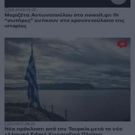
08:40
08.08.26
Μαριζέτα Αντωνοπούλου στο newsit.gr: Οι
“σωτήρες” ανήκουν στο χρονοντούλαπο της
ιστορίας
10
21:58
07.08.26
Νέα πρόκληση από την Τουρκία μετά το νέο
ελληνικό Ειδικό Χωροταξικό Πλαίσιο