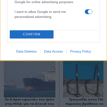
Google for online advertising purposes.
I want to allow Google to send me
personalized advertising.
CONFIRM
Αν τα χάσατε
Data Deletion
Data Access
Privacy Policy
Οι 6 όροι «φωτιά» του Ιράν
Τραγωδία στην Πάρο
στις ΗΠΑ για τα Στενά του
4χρονος βρέθηκε νεκ