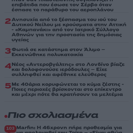
επιβάτιδα που έσωσε τον Σέρβο όταν
έσπασε το παράθυρο του αεροπλάνου
2
Ανησυχία από το ξέσπασμα του ιού του
Δυτικού Νείλου με κρούσματα στην Αττική
- «Καμπανάκι» από τον Ιατρικό Σύλλογο
Αθηνών για την προστασία της δημόσιας
υγείας
3
Φωτιά σε κατάστημα στον Άλιμο –
Εκκενώθηκε πολυκατοικία
4
Νέος «Αντεροβγάλτης» στο Λονδίνο βίαζε
και δολοφονούσε ιερόδουλες – Είχε
συλληφθεί και αφέθηκε ελεύθερος
5
Με 40άρια κορυφώνεται το κύμα ζέστης -
Ποιες περιοχές βρίσκονται στο επίκεντρο
και μέχρι πότε θα κρατήσουν τα μελτέμια
Πιο σχολιασμένα
Marfin: Η 46χρονη πήρε προθεσμία για
103
να απολογηθεί την Τρίτη – «Είναι αθώα,