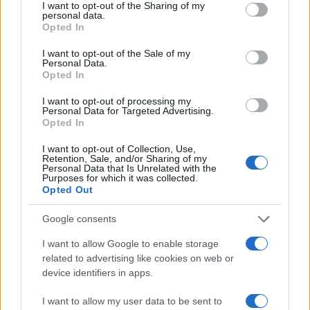
Νωρίτερα, ο κ. Σαλμάς είχε αποστείλει επιστολή
not limited to your visit or usage behaviour. You may click to
I want to opt-out of the Sharing of my
personal data.
grant or deny consent to Google and its third-party tags to
στον πρωθυπουργό με την οποία ζητούσε να
Opted In
use your data for below specified purposes in below Google
συνεδριάσει η Κοινοβουλευτική Ομάδα για την
consent section.
I want to opt-out of the Sale of my
ανάλυση του «δυσμενούς εκλογικού
Personal Data.
Opted In
αποτελέσματος», όπως έγραφε χαρακτηριστικά.
I want to opt-out of processing my
Personal Data for Targeted Advertising.
Πέραν των αιχμών προς την Λίνα Μενδώνη, ο κ.
Opted In
Σαλμάς είχε αφήσει αιχμές για αυξήσεις στα
I want to opt-out of Collection, Use,
φάρμακα, στοχοποιώντας τον υπουργό Υγείας,
Retention, Sale, and/or Sharing of my
Personal Data that Is Unrelated with the
Άδωνι Γεωργιάδη, και πρόσφατα και προς τον
Purposes for which it was collected.
Opted Out
υπουργό Οικονομικών Κωστή Χατζηδάκη για
κερδοσκοπία στις τράπεζες.
Google consents
ΔΙΑΦΗΜΙΣΗ
I want to allow Google to enable storage
related to advertising like cookies on web or
device identifiers in apps.
I want to allow my user data to be sent to