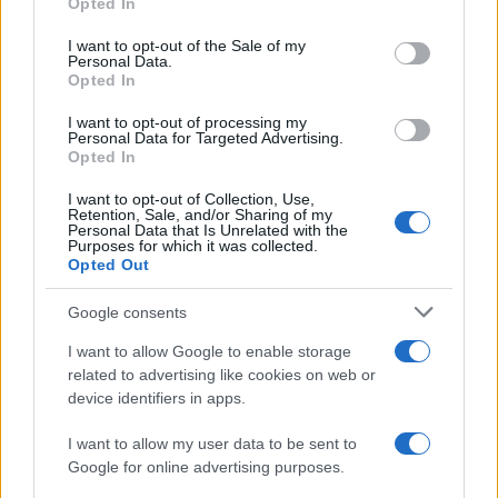
Opted In
μπότοξ και ανέβασε στο Instagram την
use your data for below specified purposes in below Google
εμπειρία της
consent section.
I want to opt-out of the Sale of my
3
Personal Data.
Πάρος: «Αν ήταν κάποιος πάνω από την
Opted In
πισίνα, δε θα είχα θρηνήσει το παιδί μου» –
Η σπαρακτική περιγραφή του πατέρα και
τα κενά στους ισχυρισμούς του ιδιοκτήτη
I want to opt-out of processing my
Personal Data for Targeted Advertising.
του beach bar
Opted In
4
Γιάννης Παπαμιχαήλ: «Η απαγόρευση
αφορά στη χρήση της εικόνας και της
I want to opt-out of Collection, Use,
φωνής της Αλίκης Βουγιουκλάκη μέσω AI»
Retention, Sale, and/or Sharing of my
Personal Data that Is Unrelated with the
Purposes for which it was collected.
5
Ο δημοσιογράφος Βασίλης Τσεκούρας
Opted Out
ανακοίνωσε ότι παντρεύεται τη σύντροφό
του, Γωγώ Μπαλή
Google consents
I want to allow Google to enable storage
Πιο σχολιασμένα
related to advertising like cookies on web or
device identifiers in apps.
Στην Κρήτη ο Κυριάκος Μητσοτάκης,
113
συνεχίζει τις ολιγοήμερες διακοπές του –
I want to allow my user data to be sent to
Πού βρέθηκε το Σάββατο
Google for online advertising purposes.
Το οικονομικό πρόγραμμα της ΕΛΑΣ που
90