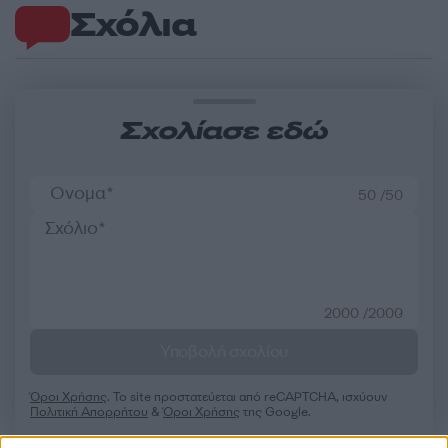
Σχόλια
Σχολίασε εδώ
50 /50
2000 /2000
Υποβολή σχολίου
Όροι Χρήσης
. Το site προστατεύεται από reCAPTCHA, ισχύουν
Πολιτική Απορρήτου
&
Όροι Χρήσης
της Google.
Πολιτική