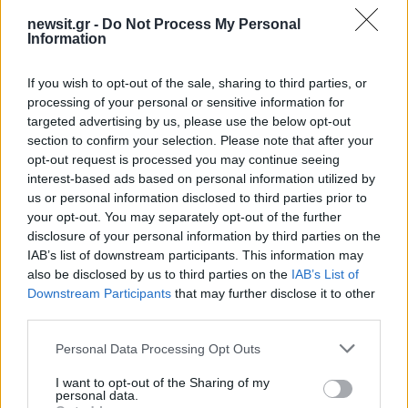
ΔΗΜΟΤΙΚΕΣ ΕΚΛΟΓΕΣ 2023
newsit.gr -
Do Not Process My Personal
Information
ΠΑΝΟΣ ΣΚΟΥΡΛΕΤΗΣ
ΠΑΣΟΚ
ΠΕΡΙΦΕΡΕΙΑΚΕΣ ΕΚΛΟΓΕΣ 2023
ΣΥΡΙΖΑ
If you wish to opt-out of the sale, sharing to third parties, or
processing of your personal or sensitive information for
Share:
targeted advertising by us, please use the below opt-out
section to confirm your selection. Please note that after your
Ακολουθήστε το Νewsit.gr στο
Google News
και
opt-out request is processed you may continue seeing
ενημερωθείτε πρώτοι για όλη την ειδησεογραφία και τα
interest-based ads based on personal information utilized by
τελευταία νέα
της ημέρας
us or personal information disclosed to third parties prior to
your opt-out. You may separately opt-out of the further
disclosure of your personal information by third parties on the
IAB’s list of downstream participants. This information may
also be disclosed by us to third parties on the
IAB’s List of
Downstream Participants
that may further disclose it to other
Πιο δημοφιλή
third parties.
1
Μετέτρεψαν το Σαρακήνικο της Μήλου σε
Please note that this website/app uses one or more Google
Personal Data Processing Opt Outs
ελικοδρόμιο – «Πάρκαραν» το ελικόπτερο
services and may gather and store information including but
τους για να κάνουν μπάνιο
not limited to your visit or usage behaviour. You may click to
I want to opt-out of the Sharing of my
personal data.
2
Μπρίτνεϊ Σπίαρς: Έκανε αποτυχημένο
grant or deny consent to Google and its third-party tags to