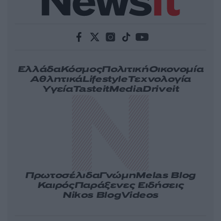
Ελλάδα
Κόσμος
Πολιτική
Οικονομία
Αθλητικά
Lifestyle
Τεχνολογία
Υγεία
Tasteit
Media
Driveit
Πρωτοσέλιδα
Γνώμη
Melas Blog
Καιρός
Παράξενες Ειδήσεις
Nikos Blog
Videos