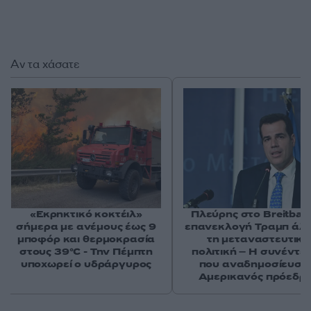
Αν τα χάσατε
«Εκρηκτικό κοκτέιλ»
Πλεύρης στο Breitbart
σήμερα με ανέμους έως 9
επανεκλογή Τραμπ άλ
μποφόρ και θερμοκρασία
τη μεταναστευτική
στους 39°C - Την Πέμπτη
πολιτική – Η συνέντε
υποχωρεί ο υδράργυρος
που αναδημοσίευσε
Αμερικανός πρόεδρ