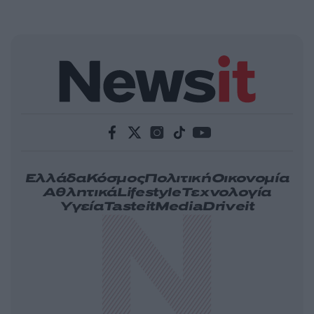
Ελλάδα
Κόσμος
Πολιτική
Οικονομία
Αθλητικά
Lifestyle
Τεχνολογία
Υγεία
Tasteit
Media
Driveit