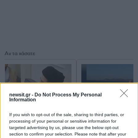
Αν τα χάσατε
newsit.gr -
Do Not Process My Personal
Information
If you wish to opt-out of the sale, sharing to third parties, or
Μοτζτάμπα Χαμενεΐ: Νέο
Μετέτρεψαν το
processing of your personal or sensitive information for
βίντεο ενώ φουντώνουν οι
Σαρακήνικο της Μήλου
targeted advertising by us, please use the below opt-out
φήμες για το αν βρίσκεται
ελικοδρόμιο – «Πάρκα
section to confirm your selection. Please note that after your
στη ζωή
το ελικόπτερο τους γι