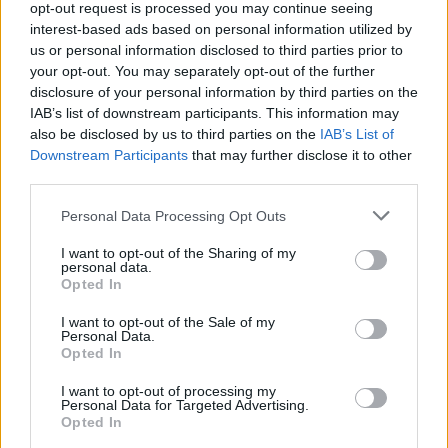
opt-out request is processed you may continue seeing
κάνουν μπάνιο
interest-based ads based on personal information utilized by
us or personal information disclosed to third parties prior to
your opt-out. You may separately opt-out of the further
Σχόλια
disclosure of your personal information by third parties on the
IAB’s list of downstream participants. This information may
also be disclosed by us to third parties on the
IAB’s List of
Downstream Participants
that may further disclose it to other
third parties.
Σχολίασε εδώ
Please note that this website/app uses one or more Google
Personal Data Processing Opt Outs
services and may gather and store information including but
not limited to your visit or usage behaviour. You may click to
I want to opt-out of the Sharing of my
50 /50
personal data.
grant or deny consent to Google and its third-party tags to
Opted In
use your data for below specified purposes in below Google
consent section.
I want to opt-out of the Sale of my
Personal Data.
Opted In
2000 /2000
I want to opt-out of processing my
Personal Data for Targeted Advertising.
Υποβολή σχολίου
Opted In