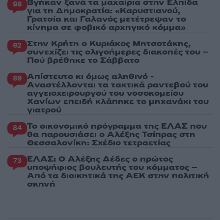
Βγήκαν ξανά τα μαχαίρια στην Ελπίδα
98
για τη Δημοκρατία: «Καρυστιανού,
Γρατσία και Γαλανός μετέτρεψαν το
κίνημα σε φοβικό αρχηγικό κόμμα»
Στην Κρήτη ο Κυριάκος Μητσοτάκης,
92
συνεχίζει τις ολιγοήμερες διακοπές του –
Πού βρέθηκε το Σάββατο
Απίστευτο κι όμως αληθινό -
89
Aναστέλλονται τα τακτικά ραντεβού του
αγγειοχειρουργού του νοσοκομείου
Χανίων επειδή κλάπηκε το μηχανάκι του
γιατρού
Το οικονομικό πρόγραμμα της ΕΛΑΣ που
84
θα παρουσιάσει ο Αλέξης Τσίπρας στη
Θεσσαλονίκη: Σχέδιο τετραετίας
ΕΛΑΣ: Ο Αλέξης Δέδες ο πρώτος
73
υποψήφιος βουλευτής του κόμματος –
Από τα διοικητικά της ΑΕΚ στην πολιτική
σκηνή