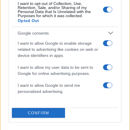
Όροι Χρήσης
. Το site προστατεύεται από reCAPTCHA, ισχύουν
I want to opt-out of Collection, Use,
Retention, Sale, and/or Sharing of my
Πολιτική Απορρήτου
&
Όροι Χρήσης
της Google.
Personal Data that Is Unrelated with the
Purposes for which it was collected.
Πολιτική
Opted Out
ΕΜΠΟΡΙΚΑ ΚΕΝΤΡΑ
ΚΑΤΑΣΤΗΜΑΤΑ
ΚΟΡΟΝΟΪΟΣ
ΜΕΤΡΑ
Google consents
ΝΙΚΟΣ ΠΑΠΑΘΑΝΑΣΗΣ
I want to allow Google to enable storage
related to advertising like cookies on web or
Share:
device identifiers in apps.
Ακολουθήστε το Νewsit.gr στο
Google News
και
I want to allow my user data to be sent to
ενημερωθείτε πρώτοι για όλη την ειδησεογραφία και τα
Google for online advertising purposes.
τελευταία νέα
της ημέρας
I want to allow Google to send me
personalized advertising.
Πιο δημοφιλή
CONFIRM
1
Κωνσταντίνος Αργυρός και Αλεξάνδρα