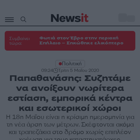
Μετάβαση
σε
o
33
περιεχόμενο
Φωτιά στον Έβρο στην περιοχή
Συμβαίνει
Σπήλαιο – Σηκώθηκε ελικόπτερο
τώρα:
Πολιτική
09:24
Τρίτη 5 Μαΐου 2020
Παπαθανάσης: Συζητάμε
να ανοίξουν νωρίτερα
εστίαση, εμπορικά κέντρα
και εσωτερικοί χώροι
Η 18η Μαΐου είναι η κρίσιμη ημερομηνία για
τη νέα άρση των μέτρων. Σκέφτονται ακόμα
και τραπεζάκια στο δρόμο χωρίς επιπλέον
χρέωση για τους καταστηματάρχες.