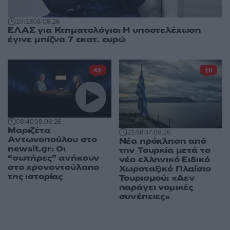
10:13
08.08.26
ΕΛΑΣ για Κτηματολόγιο: Η υποστελέχωση
έγινε μπίζνα 7 εκατ. ευρώ
42
10
08:40
08.08.26
Μαριζέτα
21:58
07.08.26
Αντωνοπούλου στο
Νέα πρόκληση από
newsit.gr: Οι
την Τουρκία μετά το
“σωτήρες” ανήκουν
νέο ελληνικό Ειδικό
στο χρονοντούλαπο
Χωροταξικό Πλαίσιο
της ιστορίας
Τουρισμού: «Δεν
παράγει νομικές
συνέπειες»