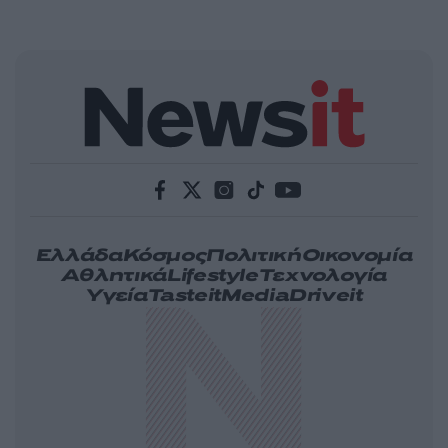
Ελλάδα
Κόσμος
Πολιτική
Οικονομία
Αθλητικά
Lifestyle
Τεχνολογία
Υγεία
Tasteit
Media
Driveit