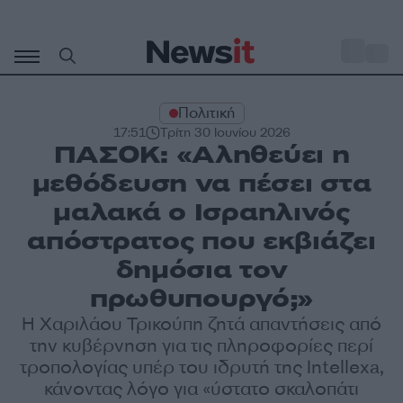
Μετάβαση
σε
o
34
περιεχόμενο
Πολιτική
17:51
Τρίτη 30 Ιουνίου 2026
ΠΑΣΟΚ: «Αληθεύει η
μεθόδευση να πέσει στα
μαλακά ο Ισραηλινός
απόστρατος που εκβιάζει
δημόσια τον
πρωθυπουργό;»
Η Χαριλάου Τρικούπη ζητά απαντήσεις από
την κυβέρνηση για τις πληροφορίες περί
τροπολογίας υπέρ του ιδρυτή της Intellexa,
κάνοντας λόγο για «ύστατο σκαλοπάτι