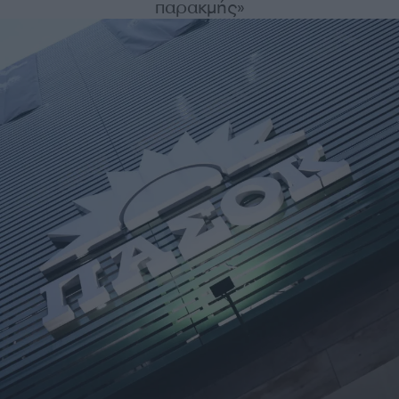
παρακμής»