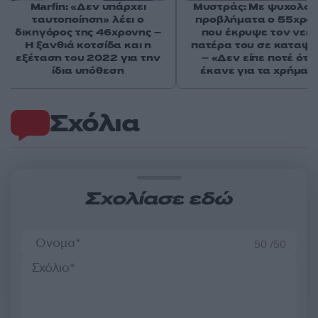
Marfin: «Δεν υπάρχει
Μυστράς: Με ψυχολογ
ταυτοποίηση» λέει ο
προβλήματα ο 55χρο
δικηγόρος της 46χρονης –
που έκρυψε τον νεκ
Η ξανθιά κοτσίδα και η
πατέρα του σε καταψ
εξέταση του 2022 για την
– «Δεν είπε ποτέ ότι 
ίδια υπόθεση
έκανε για τα χρήματ
Σχόλια
Σχολίασε εδώ
50 /50