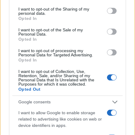
services and may gather and store information including but
1
Σοκαριστική υπόθεση στην Κρήτη:
not limited to your visit or usage behaviour. You may click to
I want to opt-out of the Sharing of my
Τουρίστας ρωτούσε πόσο να πληρώσει για
personal data.
grant or deny consent to Google and its third-party tags to
να ασελγήσει σε 10χρονο κορίτσι - Το παιδί
Opted In
καθόταν αμέριμνο σε αυλή επιχείρησης
use your data for below specified purposes in below Google
consent section.
I want to opt-out of the Sale of my
2
Έφυγε από τη ζωή η Χριστίνα Πιτουρά,
Personal Data.
πρώην σύζυγος του Βασίλη Χιώτη
Opted In
3
Δεν ήταν μόνο η ταχύτητα που οδήγησε
I want to opt-out of processing my
στο τροχαίο στις Σέρρες με νεκρούς μητέρα
Personal Data for Targeted Advertising.
και γιο - «Ίσως κάτι απέσπασε την προσοχή
Opted In
του οδηγού» λέει πραγματογνώμονας
4
I want to opt-out of Collection, Use,
Μυστράς: Αλλαγή στην υπερασπιστική
Retention, Sale, and/or Sharing of my
γραμμή του 55χρονου που έκρυψε τον
Personal Data that Is Unrelated with the
νεκρό πατέρα του σε καταψύκτη – Η
Purposes for which it was collected.
αγάπη στους γονείς και η διαφωνία με την
Opted Out
αδερφή του
5
Google consents
Ιωάννα Τούνη: Η throwback φωτογραφία
από την Ίμπιζα με τον Δημήτρη
Σπυριδωνίδη
I want to allow Google to enable storage
related to advertising like cookies on web or
device identifiers in apps.
Πιο σχολιασμένα