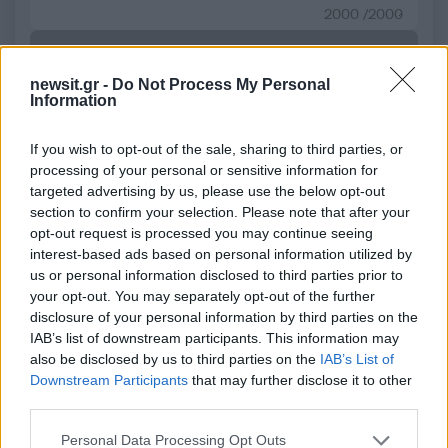
2000 /2000
Υποβολή σχολίου
newsit.gr -
Do Not Process My Personal
Όροι Χρήσης
. Το site προστατεύεται από reCAPTCHA, ισχύουν
Information
Πολιτική Απορρήτου
&
Όροι Χρήσης
της Google.
Πολιτική
If you wish to opt-out of the sale, sharing to third parties, or
processing of your personal or sensitive information for
ΠΑΣΟΚ
ΥΠΟΚΛΟΠΕΣ
targeted advertising by us, please use the below opt-out
Share:
section to confirm your selection. Please note that after your
opt-out request is processed you may continue seeing
interest-based ads based on personal information utilized by
Ακολουθήστε το Νewsit.gr στο
Google News
και
us or personal information disclosed to third parties prior to
ενημερωθείτε πρώτοι για όλη την ειδησεογραφία και τα
your opt-out. You may separately opt-out of the further
τελευταία νέα
της ημέρας
disclosure of your personal information by third parties on the
IAB’s list of downstream participants. This information may
also be disclosed by us to third parties on the
IAB’s List of
Downstream Participants
that may further disclose it to other
third parties.
Πιο δημοφιλή
Please note that this website/app uses one or more Google
Personal Data Processing Opt Outs