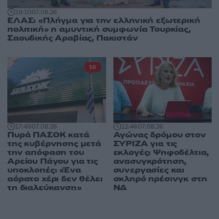
19:10
07.08.26
ΕΛΑΣ: «Πλήγμα για την ελληνική εξωτερική
πολιτική» η αμυντική συμφωνία Τουρκίας,
Σαουδικής Αραβίας, Πακιστάν
16
17:49
07.08.26
12:46
07.08.26
Πυρά ΠΑΣΟΚ κατά
Αγώνας δρόμου στον
της κυβέρνησης μετά
ΣΥΡΙΖΑ για τις
την απόφαση του
εκλογές: Ψηφοδέλτια,
Αρείου Πάγου για τις
ανασυγκρότηση,
υποκλοπές: «Ένα
συνεργασίες και
αόρατο χέρι δεν θέλει
σκληρό πρέσινγκ στη
τη διαλεύκανση»
ΝΔ