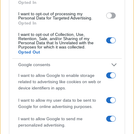
Opted In
Τρίτος άξονας της πολιτικής μας είναι οι εντατικοί
έλεγχοι και η επιβολή προστίμων σε περιπτώσεις
I want to opt-out of processing my
Personal Data for Targeted Advertising.
παραβάσεων από την ΔΙΜΕΑ.
Opted In
I want to opt-out of Collection, Use,
Συνολικά πραγματοποιήθηκαν 25.267 έλεγχοι το
Retention, Sale, and/or Sharing of my
Personal Data that Is Unrelated with the
2023 και επιβλήθηκαν πρόστιμα ύψους σχεδόν
Purposes for which it was collected.
Opted Out
13,5 εκατ. ευρώ, οδηγώντας σε μείωση τιμών
έως και 25%. Όλα αυτά τα μέτρα και η
Google consents
αποτελεσματικότητά τους αξιολογούνται
I want to allow Google to enable storage
συνεχώς και εφόσον χρειαστεί, μπορούν να
related to advertising like cookies on web or
τροποποιηθούν ή να συμπληρωθούν, ώστε να
device identifiers in apps.
προστατεύσουμε τους πολίτες. Μόλις πριν από
I want to allow my user data to be sent to
λίγες ημέρες, άλλωστε, ψηφίστηκαν πρόσθετα
Google for online advertising purposes.
μέτρα τα οποία αφορούν τις παροχές προς τα
σούπερ μάρκετ, την αποτροπή αδικαιολόγητων
I want to allow Google to send me
personalized advertising.
ανατιμήσεων, τις καθαρές τιμές από το χωράφι