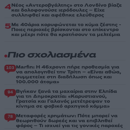
4
Νέος «Αντεροβγάλτης» στο Λονδίνο βίαζε
και δολοφονούσε ιερόδουλες – Είχε
συλληφθεί και αφέθηκε ελεύθερος
5
Με 40άρια κορυφώνεται το κύμα ζέστης -
Ποιες περιοχές βρίσκονται στο επίκεντρο
και μέχρι πότε θα κρατήσουν τα μελτέμια
Πιο σχολιασμένα
Marfin: Η 46χρονη πήρε προθεσμία για
103
να απολογηθεί την Τρίτη – «Είναι αθώα,
συμμετείχε στη διαδήλωση όπως και
100.000 άτομα»
Βγήκαν ξανά τα μαχαίρια στην Ελπίδα
94
για τη Δημοκρατία: «Καρυστιανού,
Γρατσία και Γαλανός μετέτρεψαν το
κίνημα σε φοβικό αρχηγικό κόμμα»
Μεταφορές χρημάτων: Πότε μπορεί να
78
θεωρηθούν δωρεές και να επιβληθεί
φόρος – Τι ισχυεί για τις γονικές παροχές