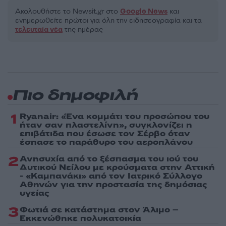
Ακολουθήστε το Νewsit.gr στο
Google News
και
ενημερωθείτε πρώτοι για όλη την ειδησεογραφία και τα
τελευταία νέα
της ημέρας
Πιο δημοφιλή
1
Ryanair: «Ένα κομμάτι του προσώπου του
ήταν σαν πλαστελίνη», συγκλονίζει η
επιβάτιδα που έσωσε τον Σέρβο όταν
έσπασε το παράθυρο του αεροπλάνου
2
Ανησυχία από το ξέσπασμα του ιού του
Δυτικού Νείλου με κρούσματα στην Αττική
- «Καμπανάκι» από τον Ιατρικό Σύλλογο
Αθηνών για την προστασία της δημόσιας
υγείας
3
Φωτιά σε κατάστημα στον Άλιμο –
Εκκενώθηκε πολυκατοικία