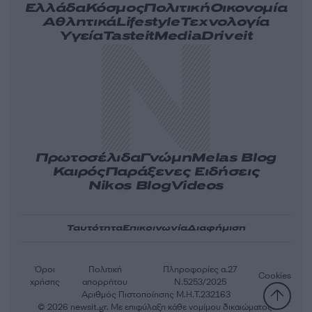
Ελλάδα
Κόσμος
Πολιτική
Οικονομία
Αθλητικά
Lifestyle
Τεχνολογία
Υγεία
Tasteit
Media
Driveit
Πρωτοσέλιδα
Γνώμη
Melas Blog
Καιρός
Παράξενες Ειδήσεις
Nikos Blog
Videos
Ταυτότητα
Επικοινωνία
Διαφήμιση
Όροι
Πολιτική
Πληροφορίες α.27
Cookies
χρήσης
απορρήτου
Ν.5253/2025
Αριθμός Πιστοποίησης Μ.Η.Τ.232163
© 2026 newsit.gr. Με επιφύλαξη κάθε νομίμου δικαιώματος.