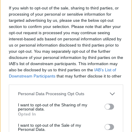
προτεραιότητα. Γι’ αυτό έχουμε ήδη
If you wish to opt-out of the sale, sharing to third parties, or
processing of your personal or sensitive information for
προχωρήσει μια σειρά από παρεμβάσεις,
targeted advertising by us, please use the below opt-out
θωρακίζοντας τους πολίτες απέναντι σε ένα
section to confirm your selection. Please note that after your
εισαγόμενο και δυναμικό φαινόμενο.
opt-out request is processed you may continue seeing
interest-based ads based on personal information utilized by
us or personal information disclosed to third parties prior to
Στηρίζουμε άμεσα τα εισοδήματά τους, με την
your opt-out. You may separately opt-out of the further
τέταρτη επερχόμενη αύξηση του κατώτατου
disclosure of your personal information by third parties on the
μισθού τον ερχόμενο Απρίλιο, την αύξηση των
IAB’s list of downstream participants. This information may
also be disclosed by us to third parties on the
IAB’s List of
μισθών των δημοσίων υπαλλήλων, την αύξηση
Downstream Participants
that may further disclose it to other
των συντάξεων και μειώσεις φόρων και
third parties.
πρόσθετες φοροαπαλλαγές, σε συνέχεια των 50
Please note that this website/app uses one or more Google
Personal Data Processing Opt Outs
μειώσεων και καταργήσεων φόρων της
services and may gather and store information including but
προηγούμενης τετραετίας. Ταυτόχρονα, τέθηκαν
not limited to your visit or usage behaviour. You may click to
I want to opt-out of the Sharing of my
personal data.
grant or deny consent to Google and its third-party tags to
σε εφαρμογή στοχευμένα μέτρα όπως το Market
Opted In
use your data for below specified purposes in below Google
Pass και συνεχίζονται το “Καλάθι του
consent section.
I want to opt-out of the Sale of my
νοικοκυριού” και η “Μόνιμη Μείωση Τιμής”.
Personal Data.