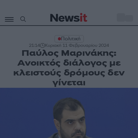
Μετάβαση
σε
o
33
περιεχόμενο
Πολιτική
21:14
Κυριακή 11 Φεβρουαρίου 2024
Παύλος Μαρινάκης:
Ανοικτός διάλογος με
κλειστούς δρόμους δεν
γίνεται