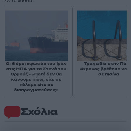
Αν τα χάσατε
Οι 6 όροι «φωτιά» του Ιράν
Τραγωδία στην Πάρο
στις ΗΠΑ για τα Στενά του
4χρονος βρέθηκε νεκ
Ορμούζ - «Ποτέ δεν θα
σε πισίνα
κάνουμε πίσω, είτε σε
πόλεμο είτε σε
διαπραγματεύσεις»
Σχόλια