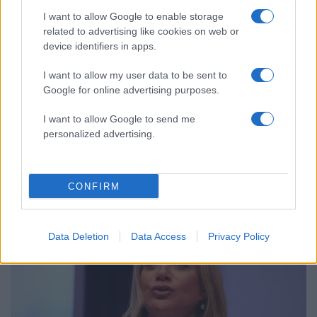
I want to allow Google to enable storage
related to advertising like cookies on web or
device identifiers in apps.
I want to allow my user data to be sent to
Google for online advertising purposes.
I want to allow Google to send me
23:43
08.08.26
personalized advertising.
Στην Κρήτη ο Κυριάκος Μητσοτάκης, συνεχίζει
τις ολιγοήμερες διακοπές του – Πού βρέθηκε
το Σάββατο
CONFIRM
52
Data Deletion
Data Access
Privacy Policy