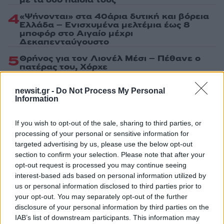
4
«Ψήνονται» στα 40άρια δυτική και βόρεια
Ελλάδα – Ενισχυμένα μελτέμια έως 8
μποφόρ στο Αιγαίο μέχρι
Δεκαπενταύγουστο
5
Θρήνος για τον Λιονέλ Μέσι – Πέθανε ο
πατέρας του, Χόρχε
newsit.gr -
Do Not Process My Personal
Information
Πιο σχολιασμένα
Marfin: Η 46χρονη πήρε προθεσμία για
If you wish to opt-out of the sale, sharing to third parties, or
104
να απολογηθεί την Τρίτη – «Είναι αθώα,
processing of your personal or sensitive information for
συμμετείχε στη διαδήλωση όπως και
targeted advertising by us, please use the below opt-out
100.000 άτομα»
section to confirm your selection. Please note that after your
Βγήκαν ξανά τα μαχαίρια στην Ελπίδα
opt-out request is processed you may continue seeing
96
για τη Δημοκρατία: «Καρυστιανού,
interest-based ads based on personal information utilized by
Γρατσία και Γαλανός μετέτρεψαν το
us or personal information disclosed to third parties prior to
κίνημα σε φοβικό αρχηγικό κόμμα»
your opt-out. You may separately opt-out of the further
Μεταφορές χρημάτων: Πότε μπορεί να
disclosure of your personal information by third parties on the
82
θεωρηθούν δωρεές και να επιβληθεί
IAB’s list of downstream participants. This information may
φόρος – Τι ισχυεί για τις γονικές παροχές