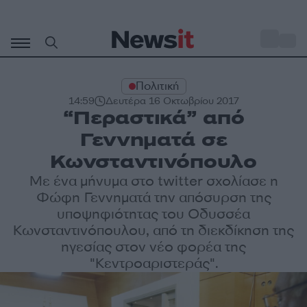
Μετάβαση
σε
o
29
περιεχόμενο
Πολιτική
14:59
Δευτέρα 16 Οκτωβρίου 2017
“Περαστικά” από
Γεννηματά σε
Κωνσταντινόπουλο
Με ένα μήνυμα στο twitter σχολίασε η
Φώφη Γεννηματά την απόσυρση της
υποψηφιότητας του Οδυσσέα
Κωνσταντινόπουλου, από τη διεκδίκηση της
ηγεσίας στον νέο φορέα της
"Κεντροαριστεράς".