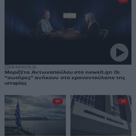
08:40
08.08.26
Μαριζέτα Αντωνοπούλου στο newsit.gr: Οι
“σωτήρες” ανήκουν στο χρονοντούλαπο της
ιστορίας
10
18