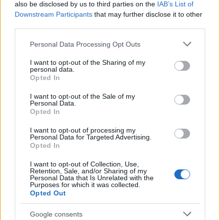
also be disclosed by us to third parties on the
IAB’s List of
Downstream Participants
that may further disclose it to other
Απίστευτο κι όμως αληθινό -
79
Aναστέλλονται τα τακτικά ραντεβού του
third parties.
αγγειοχειρουργού του νοσοκομείου
Χανίων επειδή κλάπηκε το μηχανάκι του
Please note that this website/app uses one or more Google
Personal Data Processing Opt Outs
γιατρού
services and may gather and store information including but
not limited to your visit or usage behaviour. You may click to
I want to opt-out of the Sharing of my
Σούπερ μάρκετ: Νέες μειώσεις τιμών –
69
personal data.
916 προϊόντα στην εθνική πρωτοβουλία,
grant or deny consent to Google and its third-party tags to
Opted In
ανάμεσά τους 130 σχολικά
use your data for below specified purposes in below Google
consent section.
I want to opt-out of the Sale of my
Personal Data.
Opted In
I want to opt-out of processing my
Πολιτική: Περισσότερα
Personal Data for Targeted Advertising.
Opted In
άρθρα
I want to opt-out of Collection, Use,
Retention, Sale, and/or Sharing of my
Personal Data that Is Unrelated with the
22
Purposes for which it was collected.
Opted Out
Google consents