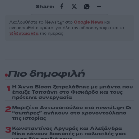
Share:
Ακολουθήστε το Νewsit.gr στο
Google News
και
ενημερωθείτε πρώτοι για όλη την ειδησεογραφία και τα
τελευταία νέα
της ημέρας
Πιο δημοφιλή
1
Η Άννα Βίσση ξετρελάθηκε με μπάντα που
έπαιζε Τσιτσάνη στο Φισκάρδο και τους
πρότεινε συνεργασία
2
Μαριζέτα Αντωνοπούλου στο newsit.gr: Οι
“σωτήρες” ανήκουν στο χρονοντούλαπο
της ιστορίας
3
Κωνσταντίνος Αργυρός και Αλεξάνδρα
Νίκα κάνουν διακοπές με πολυτελές γιοτ
με τα δύο παιδιά τους