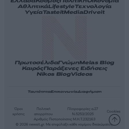
Ελλάδα
Κόσμος
Πολιτική
Οικονομία
Αθλητικά
Lifestyle
Τεχνολογία
Υγεία
Tasteit
Media
Driveit
Πρωτοσέλιδα
Γνώμη
Melas Blog
Καιρός
Παράξενες Ειδήσεις
Nikos Blog
Videos
Ταυτότητα
Επικοινωνία
Διαφήμιση
Όροι
Πολιτική
Πληροφορίες α.27
Cookies
χρήσης
απορρήτου
Ν.5253/2025
Αριθμός Πιστοποίησης Μ.Η.Τ.232163
© 2026 newsit.gr. Με επιφύλαξη κάθε νομίμου δικαιώματος.