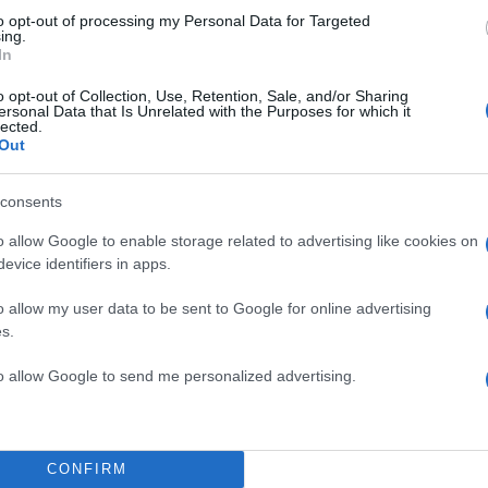
to opt-out of processing my Personal Data for Targeted
ing.
In
o opt-out of Collection, Use, Retention, Sale, and/or Sharing
ersonal Data that Is Unrelated with the Purposes for which it
lected.
Out
consents
o allow Google to enable storage related to advertising like cookies on
evice identifiers in apps.
o allow my user data to be sent to Google for online advertising
s.
to allow Google to send me personalized advertising.
CONFIRM