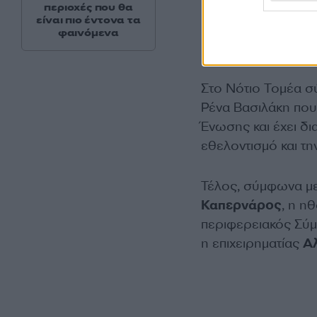
περιοχές που θα
είναι πιο έντονα τα
φαινόμενα
Στο Νότιο Τομέα σ
Ρένα Βασιλάκη που
Ένωσης και έχει δι
εθελοντισμό και τ
Τέλος, σύμφωνα με
Καπερνάρος
, η η
περιφερειακός Σύ
η επιχειρηματίας
Α