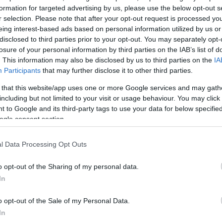
ώ ισχυρή εκπροσώπηση στο ψηφοδέλτιο θα έχει και
formation for targeted advertising by us, please use the below opt-out s
r selection. Please note that after your opt-out request is processed y
μού. Η πρωταθλήτρια στο στίβο
Έρρικα Πρεζεράκο
eing interest-based ads based on personal information utilized by us or
ον Βόρειο Τομέα, ο πρώην διεθνής καλαθοσφαιριστ
disclosed to third parties prior to your opt-out. You may separately opt-
ανίτης
θα είναι στο ψηφοδέλτιο του Νότιου Τομέα, 
losure of your personal information by third parties on the IAB’s list of
ής τερματοφύλακας
Βασίλης Κωνσταντίνου
θα ζητήσ
. This information may also be disclosed by us to third parties on the
IA
Participants
that may further disclose it to other third parties.
τρικό Τομέα και ο παλαίμαχος διεθνής αμυντικός,
Νί
Βόρειο Τομέα.
 that this website/app uses one or more Google services and may gath
including but not limited to your visit or usage behaviour. You may click 
 to Google and its third-party tags to use your data for below specifi
ης πάλης
Πέτρος Γαλακτόπουλος
και ο παγκόσμιος
ogle consent section.
ick boxing
Μιχάλης Ζαμπίδης
θα βρίσκονται επίσης
κου Χαρδαλιά ενώ ο πρώην πρωταθλητής στον στίβ
l Data Processing Opt Outs
ς, θα είναι υποψήφιος στον Κεντρικό τομέα.
o opt-out of the Sharing of my personal data.
In
ΔΙΑΦΗΜΙΣΗ
o opt-out of the Sale of my Personal Data.
In