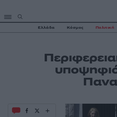
Μετάβαση
σε
περιεχόμενο
Ελλάδα
Κόσμος
Πολιτική
Περιφερεια
υποψηφιότ
Πανα