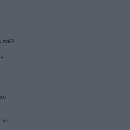
ο παζλ
ον
του
ίναι