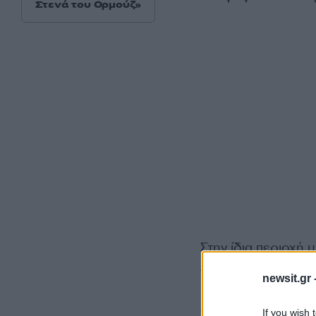
Στενά του Ορμούζ»
Στην ίδια περιοχή 
Δημητρίου.
newsit.gr 
Ακόμη υποψήφια με
If you wish 