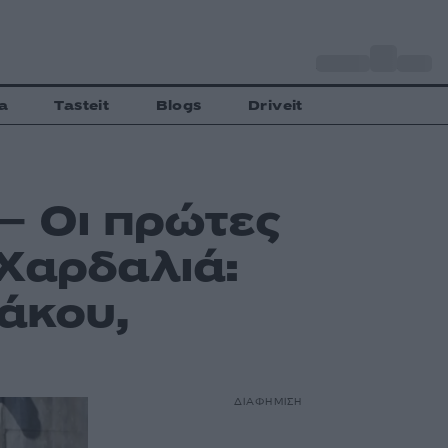
o
Αθήνα
27
C
a
Tasteit
Blogs
Driveit
– Οι πρώτες
 Χαρδαλιά:
άκου,
ΔΙΑΦΗΜΙΣΗ