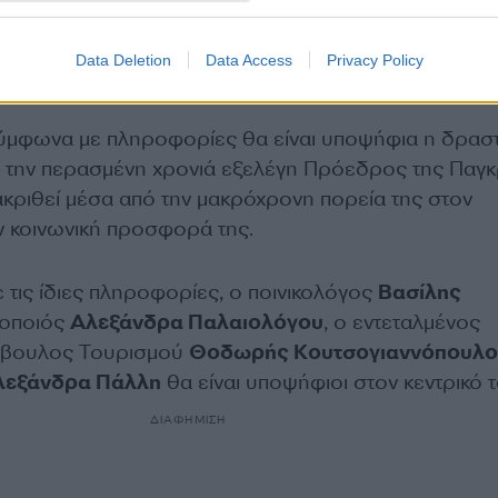
Data Deletion
Data Access
Privacy Policy
ύμφωνα με πληροφορίες θα είναι υποψήφια η δρασ
 την περασμένη χρονιά εξελέγη Πρόεδρος της Παγκ
ακριθεί μέσα από την μακρόχρονη πορεία της στον
ην κοινωνική προσφορά της.
 τις ίδιες πληροφορίες, ο ποινικολόγος
Βασίλης
θοποιός
Αλεξάνδρα Παλαιολόγου
, ο εντεταλμένος
μβουλος Τουρισμού
Θοδωρής Κουτσογιαννόπουλο
λεξάνδρα Πάλλη
θα είναι υποψήφιοι στον κεντρικό 
ΔΙΑΦΗΜΙΣΗ