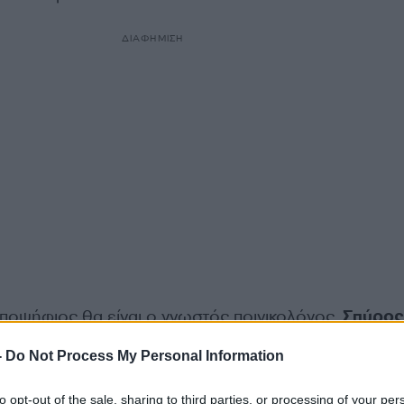
ΔΙΑΦΗΜΙΣΗ
υποψήφιος θα είναι ο γνωστός ποινικολόγος,
Σπύρος
-
Do Not Process My Personal Information
 τον Νίκο Χαρδαλιά θα είναι η ηθοποιός
Βάσια
to opt-out of the sale, sharing to third parties, or processing of your per