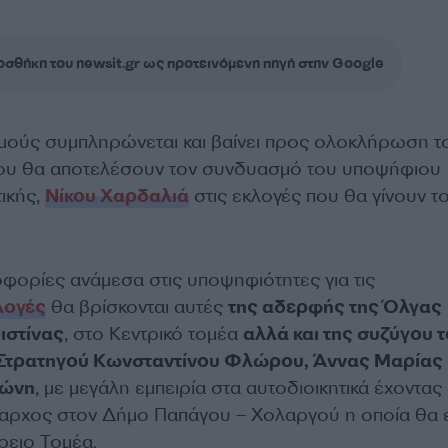
σθήκη του newsit.gr ως προτεινόμενη πηγή στην Google
μούς συμπληρώνεται και βαίνει προς ολοκλήρωση τ
υ θα αποτελέσουν τον συνδυασμό του υποψήφιου
ικής,
Νίκου Χαρδαλιά
στις εκλογές που θα γίνουν τ
ορίες ανάμεσα στις υποψηφιότητες για τις
λογές
θα βρίσκονται αυτές
της αδερφής της Όλγας
ιστίνας
, στο Κεντρικό τομέα
αλλά και της συζύγου 
Στρατηγού Κωνσταντίνου Φλώρου, Άννας Μαρίας
κώνη
, με μεγάλη εμπειρία στα αυτοδιοικητικά έχοντας
μαρχος στον Δήμο Παπάγου – Χολαργού η οποία θα ε
ρειο Τομέα.