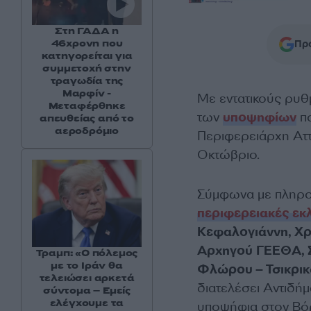
Στη ΓΑΔΑ η
46χρονη που
Προ
κατηγορείται για
συμμετοχή στην
τραγωδία της
Μαρφίν -
Με εντατικούς ρυθ
Μεταφέρθηκε
των
υποψηφίων
πο
απευθείας από το
αεροδρόμιο
Περιφερειάρχη Αττ
Οκτώβριο.
Σύμφωνα με πληροφ
περιφερειακές εκ
Κεφαλογιάννη, Χρ
Αρχηγού ΓΕΕΘΑ, 
Τραμπ: «Ο πόλεμος
με το Ιράν θα
Φλώρου – Τσικρι
τελειώσει αρκετά
διατελέσει Αντιδή
σύντομα – Εμείς
ελέγχουμε τα
υποψήφια στον Βό