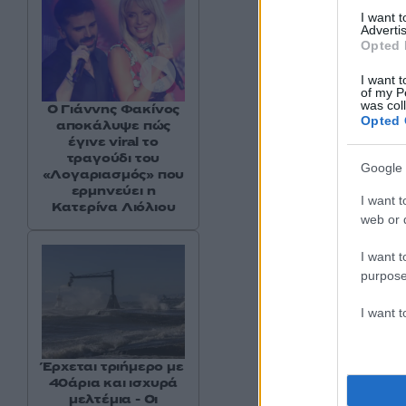
I want 
Advertis
Opted 
I want t
of my P
was col
Ο Γιάννης Φακίνος
Opted 
αποκάλυψε πώς
έγινε viral το
τραγούδι του
Google 
«Λογαριασμός» που
ερμηνεύει η
I want t
Κατερίνα Λιόλιου
web or d
I want t
purpose
I want 
Έρχεται τριήμερο με
40άρια και ισχυρά
μελτέμια - Οι