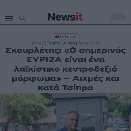
Μετάβαση
σε
o
29
περιεχόμενο
Πολιτική
12:04
Πέμπτη 16 Νοεμβρίου 2023
Σκουρλέτης: «Ο σημερινός
ΣΥΡΙΖΑ είναι ένα
λαϊκίστικο κεντροδεξιό
μόρφωμα» – Αιχμές και
κατά Τσίπρα