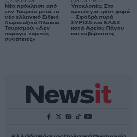
21:58
07.08.26
20:22
07.08.26
Νέα πρόκληση από
Υποκλοπές: Στο
την Τουρκία μετά το
αρχείο για τρίτη φορά
νέο ελληνικό Ειδικό
– Σφοδρά πυρά
Χωροταξικό Πλαίσιο
ΣΥΡΙΖΑ και ΕΛΑΣ
Τουρισμού: «Δεν
κατά Αρείου Πάγου
παράγει νομικές
και κυβέρνησης
συνέπειες»
Ελλάδα
Κόσμος
Πολιτική
Οικονομία