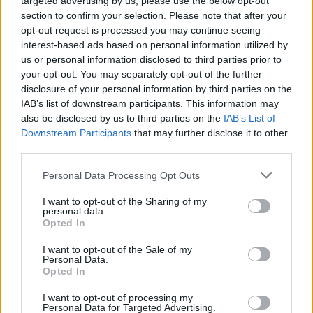
targeted advertising by us, please use the below opt-out
section to confirm your selection. Please note that after your
opt-out request is processed you may continue seeing
interest-based ads based on personal information utilized by
Σχολίασε εδώ
us or personal information disclosed to third parties prior to
your opt-out. You may separately opt-out of the further
disclosure of your personal information by third parties on the
50 /50
IAB’s list of downstream participants. This information may
also be disclosed by us to third parties on the
IAB’s List of
Downstream Participants
that may further disclose it to other
third parties.
Please note that this website/app uses one or more Google
Personal Data Processing Opt Outs
2000 /2000
services and may gather and store information including but
not limited to your visit or usage behaviour. You may click to
I want to opt-out of the Sharing of my
Υποβολή σχολίου
personal data.
grant or deny consent to Google and its third-party tags to
Opted In
use your data for below specified purposes in below Google
Όροι Χρήσης
. Το site προστατεύεται από reCAPTCHA, ισχύουν
consent section.
Πολιτική Απορρήτου
&
Όροι Χρήσης
της Google.
I want to opt-out of the Sale of my
Personal Data.
Opted In
Πολιτική
ΑΛΕΞΗΣ ΤΣΙΠΡΑΣ
ΠΑΝΟΣ ΣΚΟΥΡΛΕΤΗΣ
I want to opt-out of processing my
ΣΤΕΦΑΝΟΣ ΚΑΣΣΕΛΑΚΗΣ
ΣΥΡΙΖΑ
Personal Data for Targeted Advertising.