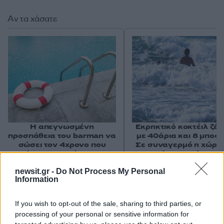
Αν τα χάσατε
Η απεγνωσμένη
Εκρηκτικό κοκτέιλ ζέσ
προσπάθεια του barman να
με 40άρια και 8 μποφό
σώσει τον 4χρονο που
Σε συναγερμό η χώρα 
πνίγηκε σε πισίνα στην
φωτιές, ενισχύονται 
Πάρο - Πώς έγινε η
άνεμοι τις επόμενες ημ
τραγωδία
newsit.gr -
Do Not Process My Personal
Information
Σχόλια
If you wish to opt-out of the sale, sharing to third parties, or
processing of your personal or sensitive information for