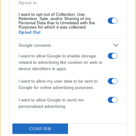
Opted In
Share:
I want to opt-out of Collection, Use,
Retention, Sale, and/or Sharing of my
Personal Data that Is Unrelated with the
Ακολουθήστε το Νewsit.gr στο
Google News
και
Purposes for which it was collected.
ενημερωθείτε πρώτοι για όλη την ειδησεογραφία και τα
Opted Out
τελευταία νέα
της ημέρας
Google consents
I want to allow Google to enable storage
related to advertising like cookies on web or
device identifiers in apps.
Πιο δημοφιλή
I want to allow my user data to be sent to
1
Google for online advertising purposes.
Η Άννα Βίσση ξετρελάθηκε με μπάντα που
έπαιζε Τσιτσάνη στο Φισκάρδο και τους
πρότεινε συνεργασία
I want to allow Google to send me
personalized advertising.
2
Κωνσταντίνος Αργυρός και Αλεξάνδρα
Νίκα κάνουν διακοπές με πολυτελές γιοτ
με τα δύο παιδιά τους
3
Μαριζέτα Αντωνοπούλου στο newsit.gr: Οι
CONFIRM
“σωτήρες” ανήκουν στο χρονοντούλαπο