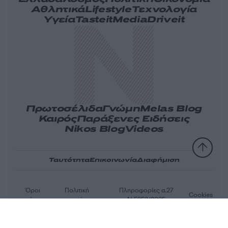
Αθλητικά
Lifestyle
Τεχνολογία
Υγεία
Tasteit
Media
Driveit
Πρωτοσέλιδα
Γνώμη
Melas Blog
Καιρός
Παράξενες Ειδήσεις
Nikos Blog
Videos
Ταυτότητα
Επικοινωνία
Διαφήμιση
Όροι
Πολιτική
Πληροφορίες α.27
Cookies
χρήσης
απορρήτου
Ν.5253/2025
Αριθμός Πιστοποίησης Μ.Η.Τ.232163
© 2026 newsit.gr. Με επιφύλαξη κάθε νομίμου δικαιώματος.