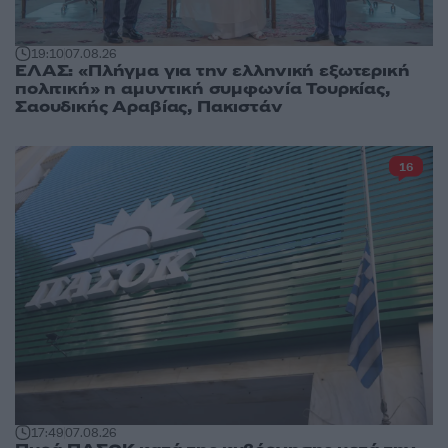
19:10
07.08.26
ΕΛΑΣ: «Πλήγμα για την ελληνική εξωτερική
πολιτική» η αμυντική συμφωνία Τουρκίας,
Σαουδικής Αραβίας, Πακιστάν
16
17:49
07.08.26