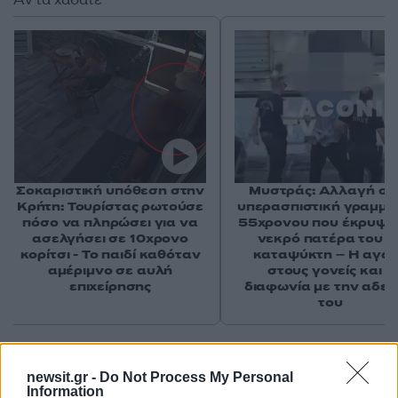
Σοκαριστική υπόθεση στην
Μυστράς: Αλλαγή στ
Κρήτη: Τουρίστας ρωτούσε
υπερασπιστική γραμμή
πόσο να πληρώσει για να
55χρονου που έκρυψε
ασελγήσει σε 10χρονο
νεκρό πατέρα του σ
κορίτσι - Το παιδί καθόταν
καταψύκτη – Η αγά
αμέριμνο σε αυλή
στους γονείς και η
επιχείρησης
διαφωνία με την αδε
του
Σχόλια
newsit.gr -
Do Not Process My Personal
Information