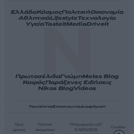
Ελλάδα
Κόσμος
Πολιτική
Οικονομία
Αθλητικά
Lifestyle
Τεχνολογία
Υγεία
Tasteit
Media
Driveit
Πρωτοσέλιδα
Γνώμη
Melas Blog
Καιρός
Παράξενες Ειδήσεις
Nikos Blog
Videos
Ταυτότητα
Επικοινωνία
Διαφήμιση
Όροι
Πολιτική
Πληροφορίες α.27
Cookies
χρήσης
απορρήτου
Ν.5253/2025