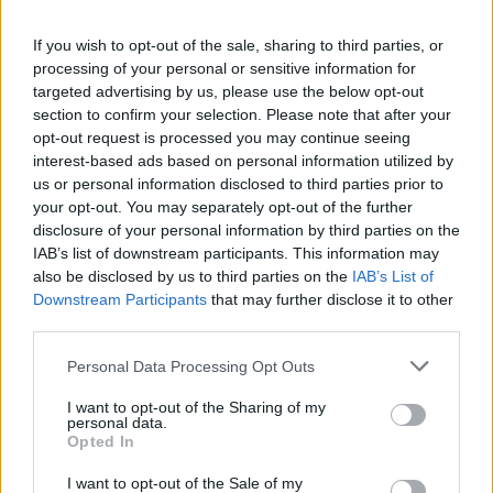
If you wish to opt-out of the sale, sharing to third parties, or
processing of your personal or sensitive information for
Σχολίασε εδώ
targeted advertising by us, please use the below opt-out
section to confirm your selection. Please note that after your
opt-out request is processed you may continue seeing
50 /50
interest-based ads based on personal information utilized by
us or personal information disclosed to third parties prior to
your opt-out. You may separately opt-out of the further
disclosure of your personal information by third parties on the
IAB’s list of downstream participants. This information may
also be disclosed by us to third parties on the
IAB’s List of
2000 /2000
Downstream Participants
that may further disclose it to other
Υποβολή σχολίου
third parties.
Please note that this website/app uses one or more Google
Personal Data Processing Opt Outs
Όροι Χρήσης
. Το site προστατεύεται από reCAPTCHA, ισχύουν
services and may gather and store information including but
Πολιτική Απορρήτου
&
Όροι Χρήσης
της Google.
not limited to your visit or usage behaviour. You may click to
I want to opt-out of the Sharing of my
personal data.
Πολιτική
grant or deny consent to Google and its third-party tags to
Opted In
ΙΑΣΩΝ ΦΩΤΗΛΑΣ
ΝΕΑ ΔΗΜΟΚΡΑΤΙΑ
use your data for below specified purposes in below Google
consent section.
I want to opt-out of the Sale of my