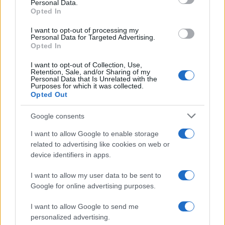
Share:
Personal Data.
Opted In
Ακολουθήστε το Νewsit.gr στο
Google News
και
I want to opt-out of processing my
ενημερωθείτε πρώτοι για όλη την ειδησεογραφία και τα
Personal Data for Targeted Advertising.
τελευταία νέα
της ημέρας
Opted In
I want to opt-out of Collection, Use,
Retention, Sale, and/or Sharing of my
Personal Data that Is Unrelated with the
Purposes for which it was collected.
Opted Out
Πιο δημοφιλή
Google consents
1
Αριστοτέλης Δαμίγος: Στο Αποτεφρωτήριο
I want to allow Google to enable storage
Ριτσώνας το «ύστατο χαίρε» στον Έλληνα
related to advertising like cookies on web or
σύνδεσμο του ελικοπτέρου που έπεσε στην
device identifiers in apps.
Ψάθα
2
Σέρρες: Βίντεο ντοκουμέντο από το
I want to allow my user data to be sent to
τροχαίο με νεκρούς μητέρα και γιο – Ο
Google for online advertising purposes.
οδηγός του φορτηγού κατέγραψε τη
σύγκρουση
I want to allow Google to send me
3
Έρχεται τριήμερο με 40άρια και ισχυρά
personalized advertising.