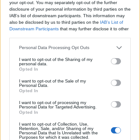
your opt-out. You may separately opt-out of the further
disclosure of your personal information by third parties on the
IAB’s list of downstream participants. This information may
also be disclosed by us to third parties on the
IAB’s List of
Σχολίασε εδώ
Downstream Participants
that may further disclose it to other
third parties.
50 /50
Please note that this website/app uses one or more Google
Personal Data Processing Opt Outs
services and may gather and store information including but
not limited to your visit or usage behaviour. You may click to
I want to opt-out of the Sharing of my
personal data.
grant or deny consent to Google and its third-party tags to
Opted In
use your data for below specified purposes in below Google
consent section.
I want to opt-out of the Sale of my
2000 /2000
Personal Data.
Opted In
Υποβολή σχολίου
I want to opt-out of processing my
Personal Data for Targeted Advertising.
Όροι Χρήσης
. Το site προστατεύεται από reCAPTCHA, ισχύουν
Opted In
Πολιτική Απορρήτου
&
Όροι Χρήσης
της Google.
Πολιτική
I want to opt-out of Collection, Use,
Retention, Sale, and/or Sharing of my
ΑΛΕΞΑΝΤΑΡ ΒΟΥΤΣΙΤΣ
Personal Data that Is Unrelated with the
Purposes for which it was collected.
ΚΥΡΙΑΚΟΣ ΜΗΤΣΟΤΑΚΗΣ