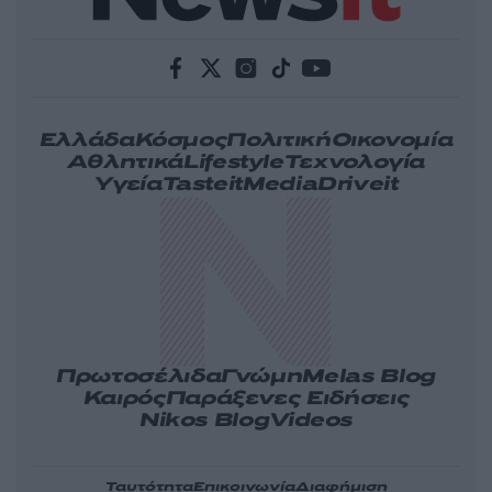
Ελλάδα
Κόσμος
Πολιτική
Οικονομία
Αθλητικά
Lifestyle
Τεχνολογία
Υγεία
Tasteit
Media
Driveit
Πρωτοσέλιδα
Γνώμη
Melas Blog
Καιρός
Παράξενες Ειδήσεις
Nikos Blog
Videos
Ταυτότητα
Επικοινωνία
Διαφήμιση