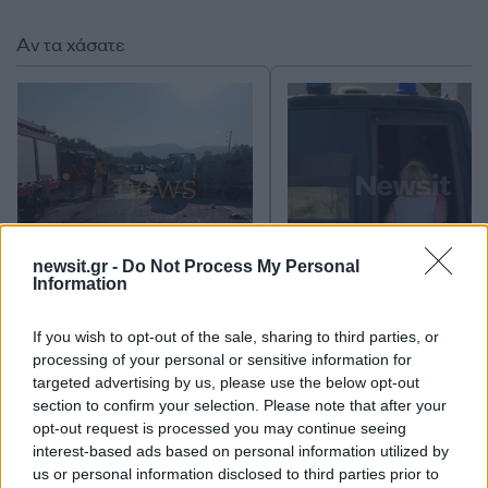
Αν τα χάσατε
newsit.gr -
Do Not Process My Personal
Σέρρες: Βίντεο
Στον Εισαγγελέα η
Information
ντοκουμέντο από το
46χρονη που κατηγορε
τροχαίο με νεκρούς μητέρα
για τον φονικό εμπρη
If you wish to opt-out of the sale, sharing to third parties, or
και γιο – Ο οδηγός του
της Marfin
φορτηγού κατέγραψε τη
processing of your personal or sensitive information for
σύγκρουση
targeted advertising by us, please use the below opt-out
section to confirm your selection. Please note that after your
opt-out request is processed you may continue seeing
Σχόλια
interest-based ads based on personal information utilized by
us or personal information disclosed to third parties prior to