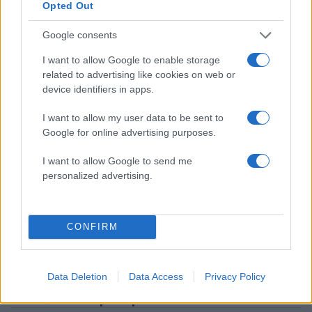
Opted Out
Share:
Google consents
I want to allow Google to enable storage
Ακολουθήστε το Νewsit.gr στο
Google News
και
ενημερωθείτε πρώτοι για όλη την ειδησεογραφία και τα
related to advertising like cookies on web or
τελευταία νέα
της ημέρας
device identifiers in apps.
I want to allow my user data to be sent to
Google for online advertising purposes.
I want to allow Google to send me
Πιο δημοφιλή
personalized advertising.
1
Ο Κώστας Σαμαράς δημοσίευσε μία παιδική
φωτογραφία για την επέτειο θανάτου της
CONFIRM
αδελφής του, Λένας
2
Δολοφονία Βρετανίδας στην Κυψέλη: Οι
δύο καταθέσεις «κλειδί» της συζύγου του
26χρονου Αφγανού – Το στίγμα του
Data Deletion
Data Access
Privacy Policy
κινητού, η θεία από την Ινδία και τα
απειλητικά μηνύματα