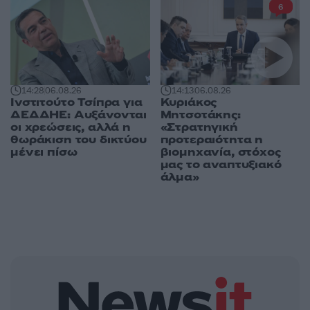
6
14:28
06.08.26
14:13
06.08.26
Ινστιτούτο Τσίπρα για
Κυριάκος
ΔΕΔΔΗΕ: Αυξάνονται
Μητσοτάκης:
οι χρεώσεις, αλλά η
«Στρατηγική
θωράκιση του δικτύου
προτεραιότητα η
μένει πίσω
βιομηχανία, στόχος
μας το αναπτυξιακό
άλμα»