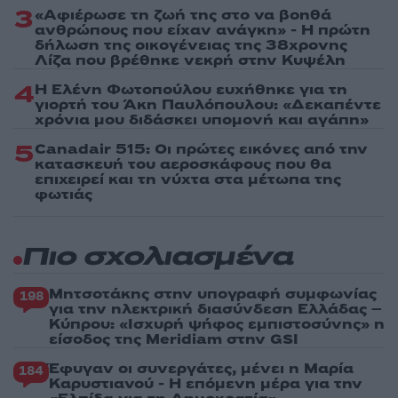
3
«Αφιέρωσε τη ζωή της στο να βοηθά
ανθρώπους που είχαν ανάγκη» - Η πρώτη
δήλωση της οικογένειας της 38χρονης
Λίζα που βρέθηκε νεκρή στην Κυψέλη
4
Η Ελένη Φωτοπούλου ευχήθηκε για τη
γιορτή του Άκη Παυλόπουλου: «Δεκαπέντε
χρόνια μου διδάσκει υπομονή και αγάπη»
5
Canadair 515: Οι πρώτες εικόνες από την
κατασκευή του αεροσκάφους που θα
επιχειρεί και τη νύχτα στα μέτωπα της
φωτιάς
Πιο σχολιασμένα
Μητσοτάκης στην υπογραφή συμφωνίας
198
για την ηλεκτρική διασύνδεση Ελλάδας –
Κύπρου: «Ισχυρή ψήφος εμπιστοσύνης» η
είσοδος της Meridiam στην GSI
Έφυγαν οι συνεργάτες, μένει η Μαρία
184
Καρυστιανού - Η επόμενη μέρα για την