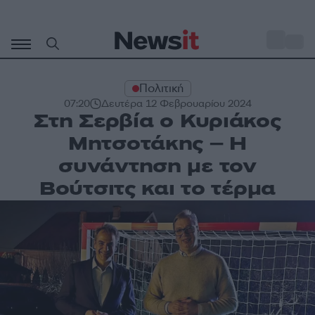
Μετάβαση
σε
o
30
περιεχόμενο
Πολιτική
07:20
Δευτέρα 12 Φεβρουαρίου 2024
Στη Σερβία ο Κυριάκος
Μητσοτάκης – Η
συνάντηση με τον
Βούτσιτς και το τέρμα