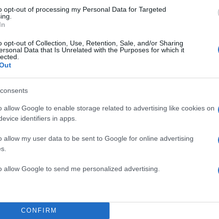
α
to opt-out of processing my Personal Data for Targeted
ing.
In
o opt-out of Collection, Use, Retention, Sale, and/or Sharing
ersonal Data that Is Unrelated with the Purposes for which it
lected.
Σχολίασε εδώ
Out
50
consents
o allow Google to enable storage related to advertising like cookies on
evice identifiers in apps.
o allow my user data to be sent to Google for online advertising
2000 /
s.
Υποβολή σχολίου
to allow Google to send me personalized advertising.
ροστατεύεται από reCAPTCHA, ισχύουν
Πολιτική Απορρήτου
&
Όροι Χρήσης
της
CONFIRM
Πολιτική