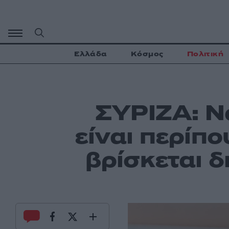
Μετάβαση
σε
περιεχόμενο
Ελλάδα
Κόσμος
Πολιτική
ΣΥΡΙΖΑ: Να
είναι περίπο
βρίσκεται δ