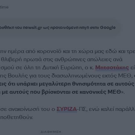
time
σθήκη του newsit.gr ως προτεινόμενη πηγή στην Google
ην ημέρα από κορονοϊό και τη χώρα μας εδώ και τρε
η θλιβερή πρωτιά στις ανθρώπινες απώλειες ανά
σμού σε όλη τη Δυτική Ευρώπη, ο κ.
Μητσοτάκης
εί
 της Βουλής για τους διασωληνωμένους εκτός ΜΕΘ,
εις ότι υπάρχει μεγαλύτερη θνησιμότητα σε αυτούς
 με αυτούς που βρίσκονται σε κανονικές ΜΕΘ
».
 σε ανακοίνωσή του ο
ΣΥΡΙΖΑ
-ΠΣ, ενώ καλεί παράλ
τοποθετηθούν.
ΔΙΑΦΗΜΙΣΗ