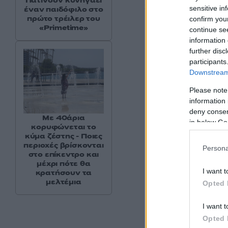
Πάτινσον κυνηγάει
χαρακτηριστικά.
sensitive in
έναν παιδόφιλο στο
πρώτο τρέιλερ του
confirm you
«Primetime»
continue se
Πηγή: ΑΠΕ – ΜΠΕ.
information 
further disc
participants
Downstream 
Please note
information 
deny consent
Με 40άρια
in below Go
κορυφώνεται το
κύμα ζέστης - Ποιες
περιοχές βρίσκονται
Persona
στο επίκεντρο και
μέχρι πότε θα
I want t
κρατήσουν τα
μελτέμια
Opted 
I want t
Opted 