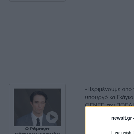
«Περιμένουμε από 
υπουργό κα Γκάγκα
ΟΕΝΓΕ, την ΠΟΕΔΗΝ
χώρας να τοποθετ
newsit.gr 
την άποψη του κ. Μ
αν βρίσκεται διασ
Ο Ρόμπερτ
If you wish 