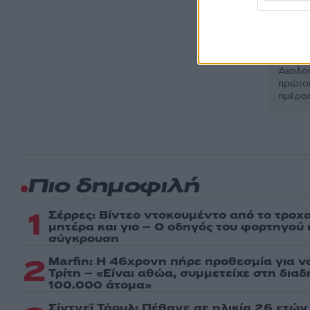
Ακολου
πρώτοι
ημέρα
Πιο δημοφιλή
1
Σέρρες: Βίντεο ντοκουμέντο από το τροχα
μητέρα και γιο – Ο οδηγός του φορτηγού
σύγκρουση
2
Marfin: Η 46χρονη πήρε προθεσμία για ν
Τρίτη – «Είναι αθώα, συμμετείχε στη δια
100.000 άτομα»
Σίντνεϊ Τάουλ: Πέθανε σε ηλικία 26 ετών