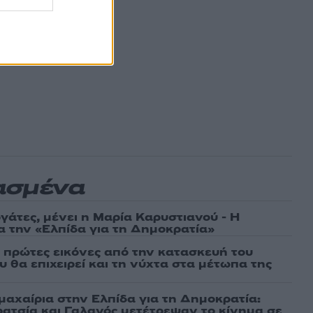
ασμένα
γάτες, μένει η Μαρία Καρυστιανού - Η
α την «Ελπίδα για τη Δημοκρατία»
ι πρώτες εικόνες από την κατασκευή του
 θα επιχειρεί και τη νύχτα στα μέτωπα της
μαχαίρια στην Ελπίδα για τη Δημοκρατία:
ρατσία και Γαλανός μετέτρεψαν το κίνημα σε