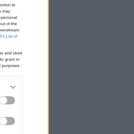
ection to
ou may
 personal
out of the
 downstream
B’s List of
er and store
to grant or
ed purposes