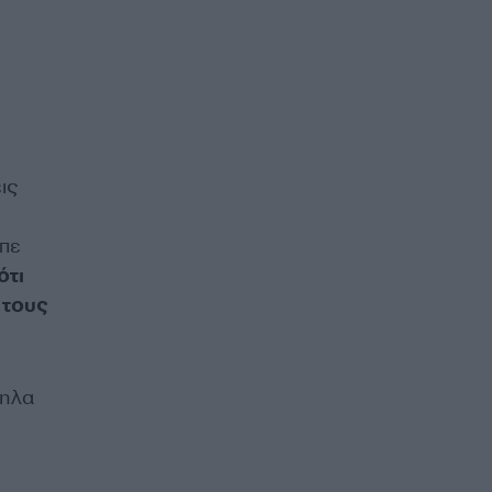
ις
πε
ότι
 τους
ληλα