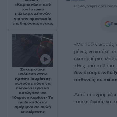
«Καμπανάκι» από
Φωτογραφία αρχείου: In
τον Ιατρικό
Σύλλογο Αθηνών
για την προστασία
της δημόσιας υγείας
Προ
«Με 100 νεκρούς τ
μήνες να κατέχει τ
εκατομμύριο πληθυ
χθες από το βήμα
Σοκαριστική
δεν έχουμε ενδείξ
υπόθεση στην
Κρήτη: Τουρίστας
ασθενείς σε σχέση
ρωτούσε πόσο να
πληρώσει για να
ασελγήσει σε
Αυτό υπογραμμίζει
10χρονο κορίτσι - Το
τους ειδικούς να 
παιδί καθόταν
αμέριμνο σε αυλή
επιχείρησης