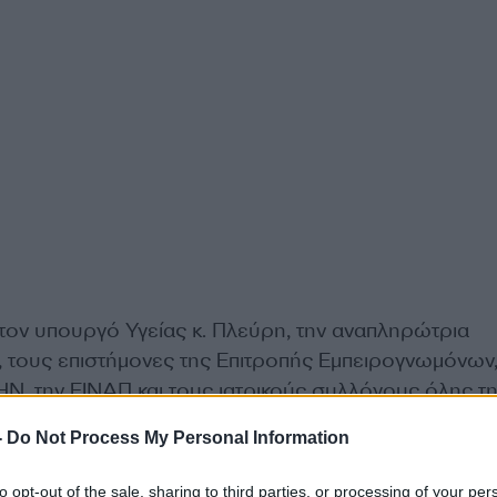
τον υπουργό Υγείας κ. Πλεύρη, την αναπληρώτρια
, τους επιστήμονες της Επιτροπής Εμπειρογνωμόνων,
, την ΕΙΝΑΠ και τους ιατρικούς συλλόγους όλης τ
ηθούν δημοσίως με ανακοινώσεις τους,
αν συμφωνο
-
Do Not Process My Personal Information
ητσοτάκη, ότι είναι περίπου το ίδιο για κάποιον ασ
ωληνωμένος είτε εκτός είτε εντός ΜΕΘ
», σημειώνει
to opt-out of the sale, sharing to third parties, or processing of your per