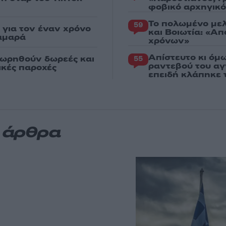
φοβικό αρχηγικ
Το πολωμένο μελ
59
για τον έναν χρόνο
και Βοιωτία: «Α
αμαρά
χρόνων»
Απίστευτο κι όμ
εωρηθούν δωρεές και
55
ραντεβού του αγ
νικές παροχές
επειδή κλάπηκε 
α άρθρα