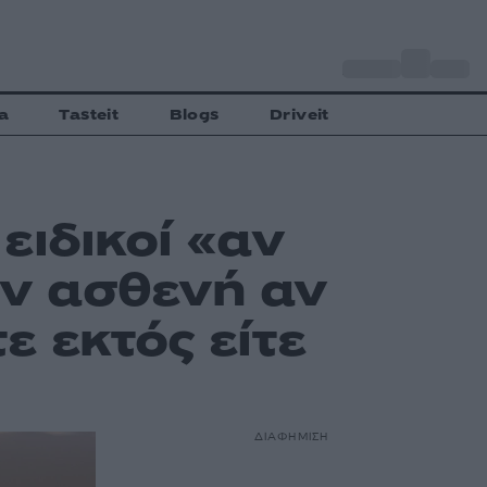
o
Αθήνα
28
C
a
Tasteit
Blogs
Driveit
ειδικοί «αν
ιον ασθενή αν
ε εκτός είτε
ΔΙΑΦΗΜΙΣΗ