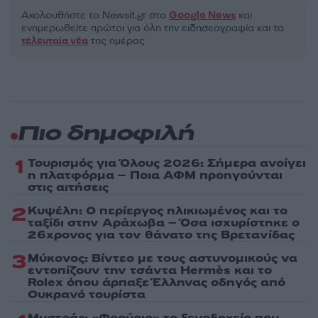
Ακολουθήστε το Νewsit.gr στο
Google News
και
ενημερωθείτε πρώτοι για όλη την ειδησεογραφία και τα
τελευταία νέα
της ημέρας
Πιο δημοφιλή
1
Τουρισμός για Όλους 2026: Σήμερα ανοίγει
η πλατφόρμα – Ποια ΑΦΜ προηγούνται
στις αιτήσεις
2
Κυψέλη: Ο περίεργος ηλικιωμένος και το
ταξίδι στην Αράχωβα – Όσα ισχυρίστηκε ο
26χρονος για τον θάνατο της Βρετανίδας
3
Μύκονος: Βίντεο με τους αστυνομικούς να
εντοπίζουν την τσάντα Hermès και το
Rolex όπου άρπαξε Έλληνας οδηγός από
Ουκρανό τουρίστα
Μυστράς: «Φρούριο» το ξενοδοχείο που