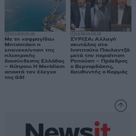
15:13
05.08.26
14:56
05.08.26
Με τη «σφραγίδα»
ΣΥΡΙΖΑ: Αλλαγή
Μητσοτάκη η
σκυτάλης στο
επανεκκίνηση της
Ινστιτούτο Πουλαντζά
ηλεκτρικής
μετά την παραίτηση
διασύνδεσης Ελλάδας
Ρεπούση – Πρόεδρος
– Κύπρου: Η Meridiam
ο Βερναρδάκης,
αποκτά τον έλεγχο
διευθυντής ο Κορμάς
της GSI