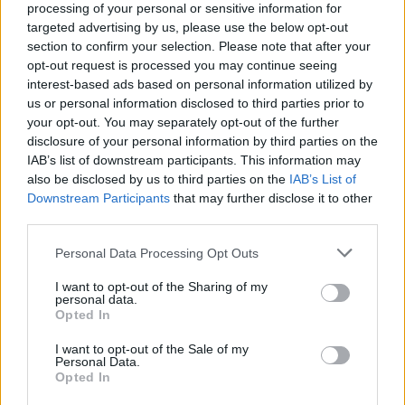
processing of your personal or sensitive information for
Δεν θα επιτρέψω προσωπικές στρατηγικές και
targeted advertising by us, please use the below opt-out
φήμες να σκιάσουν τη σοβαρότητα και τη
section to confirm your selection. Please note that after your
συνέπεια του κόμματος και των συλλογικών του
opt-out request is processed you may continue seeing
interest-based ads based on personal information utilized by
αποφάσεων, επιδιώκοντας ένα διαφορετικό
us or personal information disclosed to third parties prior to
πολιτικό σχέδιο.
your opt-out. You may separately opt-out of the further
disclosure of your personal information by third parties on the
IAB’s list of downstream participants. This information may
Και δεν επιτρέπω σε κανέναν να θίγει την πολιτική
also be disclosed by us to third parties on the
IAB’s List of
μου ηθική και αξιοπρέπεια».
Downstream Participants
that may further disclose it to other
third parties.
Please note that this website/app uses one or more Google
Πολάκης: Τρεις πρόεδροι στη
Personal Data Processing Opt Outs
services and may gather and store information including but
σειρά με διαγράφουν
not limited to your visit or usage behaviour. You may click to
I want to opt-out of the Sharing of my
personal data.
grant or deny consent to Google and its third-party tags to
Opted In
use your data for below specified purposes in below Google
Άμεση ήταν η αντίδραση του
Παύλου Πολάκη
, ο
consent section.
I want to opt-out of the Sale of my
οποίος απάντησε με νέα αιχμηρή ανάρτηση
Personal Data.
εξαπολύοντας επίθεση στον πρόεδρο του
Opted In
ΣΥΡΙΖΑ, Σωκράτη Φάμελλου, κάνοντας λόγο για