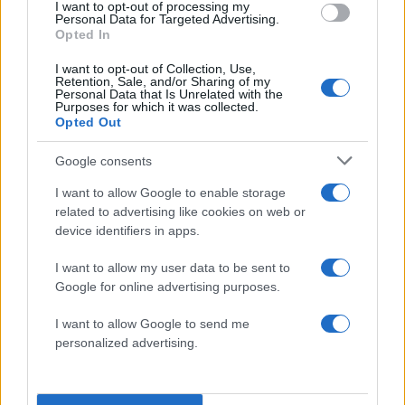
I want to opt-out of processing my
απόφαση «χωρίς καμία δικαιολογία».
Personal Data for Targeted Advertising.
Opted In
I want to opt-out of Collection, Use,
«Δυστυχώς τόσος είναι, παρακολουθεί τη
Retention, Sale, and/or Sharing of my
Personal Data that Is Unrelated with the
διάλυση χωρίς να θέλει ή να μπορεί να
Purposes for which it was collected.
αντιδράσει», γράφει ο
Παύλος Πολάκης
,
Opted Out
διαμηνύοντας «θα τα πούμε στην Πολιτική
Google consents
Γραμματεία».
I want to allow Google to enable storage
related to advertising like cookies on web or
device identifiers in apps.
I want to allow my user data to be sent to
Google for online advertising purposes.
I want to allow Google to send me
personalized advertising.