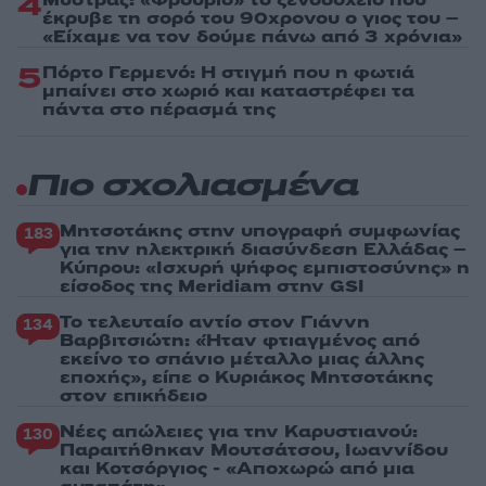
4
έκρυβε τη σορό του 90χρονου ο γιος του –
«Είχαμε να τον δούμε πάνω από 3 χρόνια»
5
Πόρτο Γερμενό: Η στιγμή που η φωτιά
μπαίνει στο χωριό και καταστρέφει τα
πάντα στο πέρασμά της
Πιο σχολιασμένα
Μητσοτάκης στην υπογραφή συμφωνίας
183
για την ηλεκτρική διασύνδεση Ελλάδας –
Κύπρου: «Ισχυρή ψήφος εμπιστοσύνης» η
είσοδος της Meridiam στην GSI
Το τελευταίο αντίο στον Γιάννη
134
Βαρβιτσιώτη: «Ήταν φτιαγμένος από
εκείνο το σπάνιο μέταλλο μιας άλλης
εποχής», είπε ο Κυριάκος Μητσοτάκης
στον επικήδειο
Νέες απώλειες για την Καρυστιανού:
130
Παραιτήθηκαν Μουτσάτσου, Ιωαννίδου
και Κοτσόργιος - «Αποχωρώ από μια