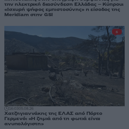
την ηλεκτρική διασύνδεση Ελλάδας – Κύπρου:
«Ισχυρή ψήφος εμπιστοσύνης» η είσοδος της
Meridiam στην GSI
6
16:03
05.08.26
Χατζηγιαννάκης της ΕΛΑΣ από Πόρτο
Γερμενό: «Η ζημιά από τη φωτιά είναι
ανυπολόγιστη»