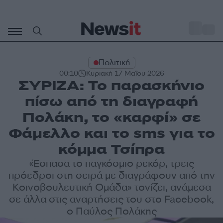
Μετάβαση
σε
o
30
περιεχόμενο
Πολιτική
00:10
Κυριακή 17 Μαΐου 2026
ΣΥΡΙΖΑ: Το παρασκήνιο
πίσω από τη διαγραφή
Πολάκη, το «καρφί» σε
Φάμελλο και το sms για το
κόμμα Τσίπρα
«Έσπασα το παγκόσμιο ρεκόρ, τρεις
πρόεδροι στη σειρά με διαγράφουν από την
Κοινοβουλευτική Ομάδα» τονίζει, ανάμεσα
σε άλλα στις αναρτήσεις του στο Facebook,
ο Παύλος Πολάκης