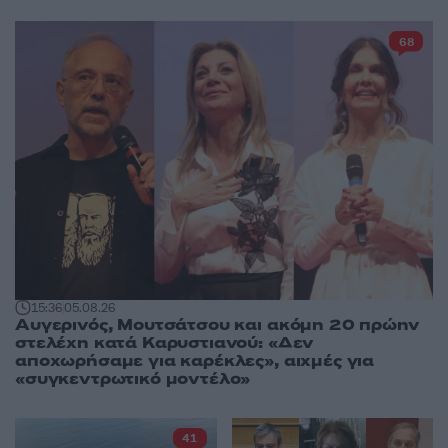
68
15:36
05.08.26
Αυγερινός, Μουτσάτσου και ακόμη 20 πρώην
στελέχη κατά Καρυστιανού: «Δεν
αποχωρήσαμε για καρέκλες», αιχμές για
«συγκεντρωτικό μοντέλο»
41