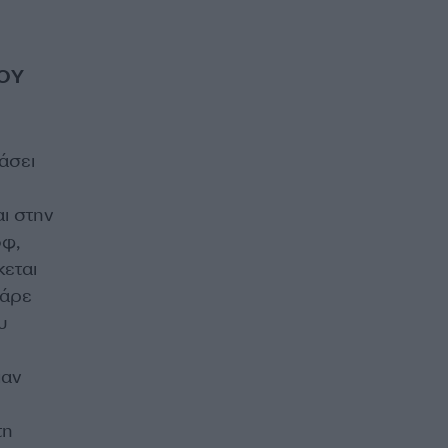
ΝΟΥ
άσει
ι στην
οφ,
κεται
Ζάρε
υ
παν
τη