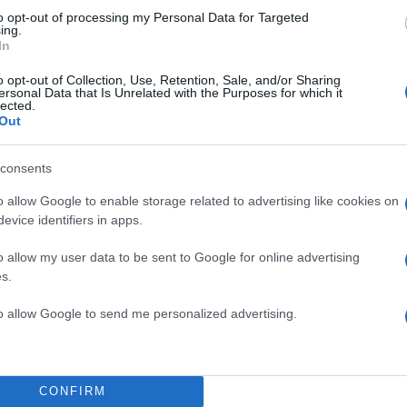
to opt-out of processing my Personal Data for Targeted
ing.
In
o opt-out of Collection, Use, Retention, Sale, and/or Sharing
ersonal Data that Is Unrelated with the Purposes for which it
lected.
Out
consents
o allow Google to enable storage related to advertising like cookies on
evice identifiers in apps.
o allow my user data to be sent to Google for online advertising
s.
to allow Google to send me personalized advertising.
CONFIRM