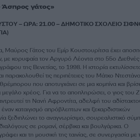
 Άσπρος γάτος»
ΥΣΤΟΥ – ΩΡΑ: 21.00 – ΔΗΜΟΤΙΚΟ ΣΧΟΛΕΙΟ ΣΙΦ
ΙΑ)
τα, Μαύρος Γάτος του Εμίρ Κουστουρίτσα έχει αποσπ
, με κορυφαία τον Αργυρό Λέοντα στο 55ο Διεθνές
ράφου της Βενετίας, το 1998. Η ιστορία εκτυλίσσετα
αι παρακολουθεί τις περιπέτειες του Μάτκο Ντεστάν
θρέμπορου που αποτυγχάνει σε μια κομπίνα και βρίσ
 μεγάλο χρέος. Για να το αποπληρώσει, ο γιος του 
παντρευτεί τη Νανή Αφροντίτα, αδελφή του αδίστακτο
 έναν καταιγισμό απρόβλεπτων και ξεκαρδιστικών
νία ξεδιπλώνει το αναγνωρίσιμο, σουρεαλιστικό σύμ
διαλόγους σε ρομανί, σέρβικα και βουλγάρικα. Ο
άφει και τη μουσική της ταινίας, σε συνεργασία με 