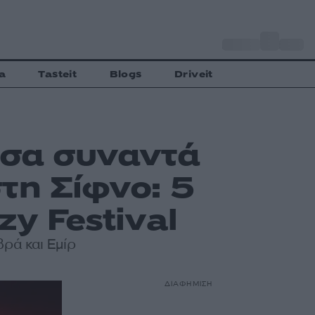
o
Αθήνα
27
C
a
Tasteit
Blogs
Driveit
τσα συναντά
τη Σίφνο: 5
zy Festival
ρά και Εμίρ
ΔΙΑΦΗΜΙΣΗ