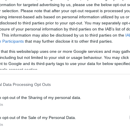
ς σκηνοθέτης
Εμίρ Κουστουρίτσα
θα ανακηρυχθεί
formation for targeted advertising by us, please use the below opt-out s
του νησιού
από τη Δήμαρχο Σίφνου, κα
Μαρία Ναδά
r selection. Please note that after your opt-out request is processed y
eing interest-based ads based on personal information utilized by us or
ναμνηστικό κεραμικό έργο, φιλοτεχνημένο ειδικά για
disclosed to third parties prior to your opt-out. You may separately opt-
 τοπικό αγγειοπλάστη
Γιάννη Λεμπέση
και την εικαστι
losure of your personal information by third parties on the IAB’s list of
.
. This information may also be disclosed by us to third parties on the
IA
Participants
that may further disclose it to other third parties.
των ταινιών θα ακολουθήσει
Q
&
A
με τη συμμετοχή 
 that this website/app uses one or more Google services and may gath
including but not limited to your visit or usage behaviour. You may click 
ν παρουσία του διακεκριμένου κριτικού κινηματογρά
 to Google and its third-party tags to use your data for below specifi
λίδη
.
ogle consent section.
ΔΙΑΦΗΜΙΣΗ
l Data Processing Opt Outs
o opt-out of the Sharing of my personal data.
In
o opt-out of the Sale of my Personal Data.
In