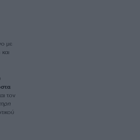
νο με
 και
υ
στα
αι τον
πρη
τικού