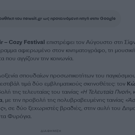
σθήκη του newsit.gr ως προτεινόμενη πηγή στην Google
ir
–
Cozy
Festival
επιστρέφει τον Αύγουστο στη Σίφ
γραμμα αφιερωμένο στον κινηματογράφο, τη μουσική
 που αγγίζουν την κοινωνία.
ιλοξενία σπουδαίων προσωπικοτήτων του παγκόσμιο
φεστιβάλ τιμά δύο εμβληματικούς σκηνοθέτες: τον
Κώ
βολή της τελευταίας του ταινίας
«Η Τελευταία Πνοή»
,
κ
α
, με την προβολή της πολυβραβευμένης ταινίας
«Άσ
ς»
,
σε δύο ξεχωριστές βραδιές, στην αυλή του Δημο
στα Φυρόγια.
ΔΙΑΦΗΜΙΣΗ