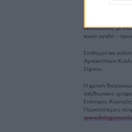
Το Bring Your Chai
Αυγούστου 2025
.
εκδηλώσεις με ελε
κοινό αγαθό – προ
Σταθεροί και πολύτ
Αρχαιοτήτων Κυκλά
Σίφνου.
Η φετινή διοργάνωσ
ταξιδιωτικού γραφε
Επίσημος Χορηγός 
Περισσότερες πληρ
www.bringyourcha