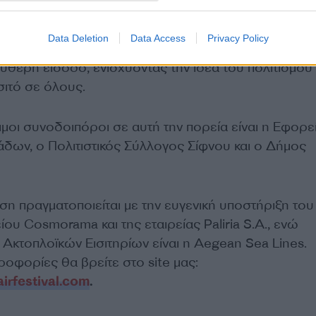
r – Cozy Festival
θα πραγματοποιηθεί από 3 έως 27
Data Deletion
Data Access
Privacy Policy
 Πιστό στο όραμά του, το φεστιβάλ πραγματοποιεί έξι 
ύθερη είσοδο, ενισχύοντας την ιδέα του πολιτισμού
σιτό σε όλους.
ιμοι συνοδοιπόροι σε αυτή την πορεία είναι η Εφορε
δων, ο Πολιτιστικός Σύλλογος Σίφνου και ο Δήμος
η πραγματοποιείται με την ευγενική υποστήριξη του
ίου Cosmorama και της εταιρείας Paliria S.A., ενώ
Ακτοπλοϊκών Εισιτηρίων είναι η Aegean Sea Lines.
οφορίες θα βρείτε στο site μας:
irfestival.com
.