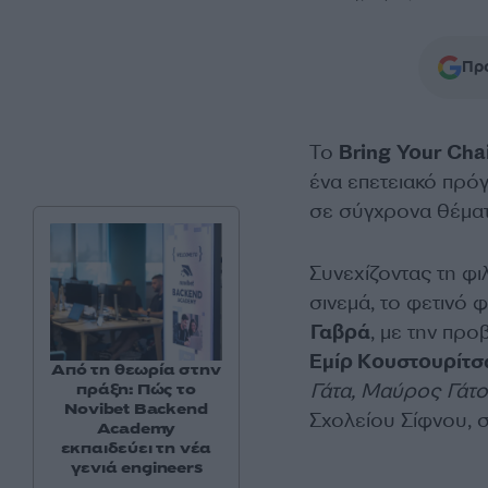
Προ
Το
Bring
Your
Cha
ένα επετειακό πρό
σε σύγχρονα θέματα
Συνεχίζοντας τη φ
σινεμά, το φετινό 
Γαβρά
, με την προ
Εμίρ Κουστουρίτσ
Από τη θεωρία στην
Γάτα, Μαύρος Γάτο
πράξη: Πώς το
Novibet Backend
Σχολείου Σίφνου, 
Academy
εκπαιδεύει τη νέα
γενιά engineers