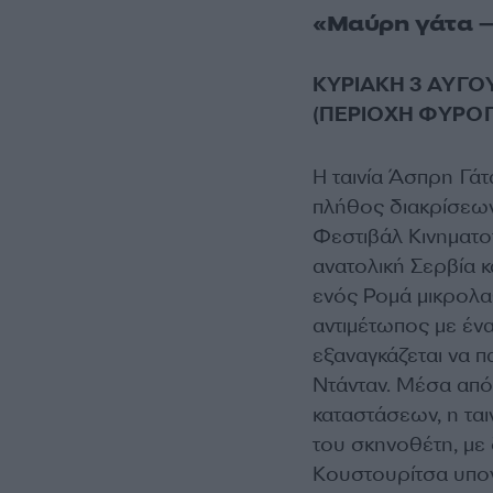
«Μαύρη γάτα –
ΚΥΡΙΑΚΗ 3 ΑΥΓΟ
(ΠΕΡΙΟΧΗ ΦΥΡΟΓ
Η ταινία Άσπρη Γά
πλήθος διακρίσεων
Φεστιβάλ Κινηματογ
ανατολική Σερβία κ
ενός Ρομά μικρολα
αντιμέτωπος με ένα
εξαναγκάζεται να 
Ντάνταν. Μέσα από
καταστάσεων, η ται
του σκηνοθέτη, με 
Κουστουρίτσα υπογρ