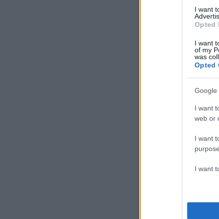
I want 
Advertis
Opted 
I want t
of my P
was col
Opted 
Google 
I want t
web or d
I want t
purpose
I want 