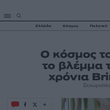
Μετάβαση
σε
περιεχόμενο
Ελλάδα
Κόσμος
Πολιτική
Ο κόσμος τ
το βλέμμα 
χρόνια Bri
Ξεχωριστές