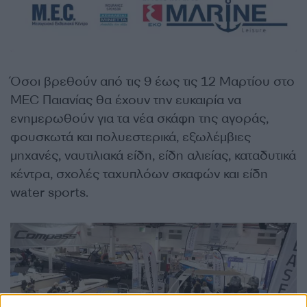
Όσοι βρεθούν από τις 9 έως τις 12 Μαρτίου στο
MEC Παιανίας θα έχουν την ευκαιρία να
ενημερωθούν για τα νέα σκάφη της αγοράς,
φουσκωτά και πολυεστερικά, εξωλέμβιες
μηχανές, ναυτιλιακά είδη, είδη αλιείας, καταδυτικά
κέντρα, σχολές ταχυπλόων σκαφών και είδη
water sports.