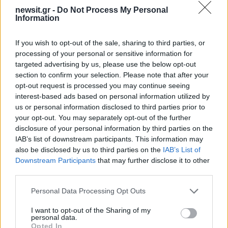
newsit.gr -
Do Not Process My Personal
Information
If you wish to opt-out of the sale, sharing to third parties, or
processing of your personal or sensitive information for
targeted advertising by us, please use the below opt-out
section to confirm your selection. Please note that after your
opt-out request is processed you may continue seeing
Ο επισκέπτης θα μπορέσει να επισκεφτεί
interest-based ads based on personal information utilized by
διαφορετικές θεματικές ενότητες με το ίδιο
us or personal information disclosed to third parties prior to
your opt-out. You may separately opt-out of the further
εισιτήριο, αφού στον ίδιο χώρο θα υπάρχει η
disclosure of your personal information by third parties on the
Sea & Tourism Expo που αφορά τον θαλάσσιο
IAB’s list of downstream participants. This information may
τουρισμό, η Watersports Expo όπου οι λάτρεις
also be disclosed by us to third parties on the
IAB’s List of
των θαλάσσιων σπορ θα βρουν ότι επιθυμούν
Downstream Participants
that may further disclose it to other
third parties.
ώστε να απολαύσουν τις διακοπές τους
κάνοντας το αγαπημένο τους θαλάσσιο άθλημα
Please note that this website/app uses one or more Google
Personal Data Processing Opt Outs
services and may gather and store information including but
και, φυσικά, τη Spearfishing Expo με όλα τα
not limited to your visit or usage behaviour. You may click to
I want to opt-out of the Sharing of my
προϊόντα για υποβρύχια αλιεία και ελεύθερη
personal data.
grant or deny consent to Google and its third-party tags to
Opted In