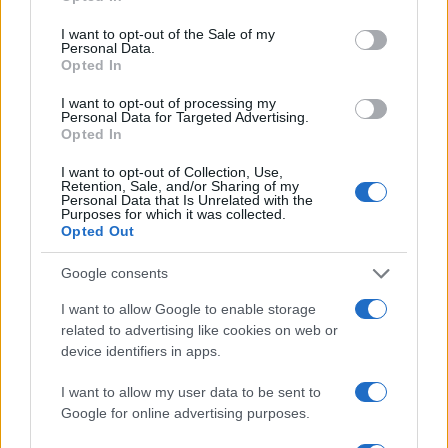
κατάδυση, όπου συμμετέχουν περισσότερες από
use your data for below specified purposes in below Google
40 βιοτεχνίες, αποτελώντας πόλο έλξης και για
consent section.
I want to opt-out of the Sale of my
Personal Data.
επισκέπτες από το εξωτερικό.
Opted In
ΔΙΑΦΗΜΙΣΗ
I want to opt-out of processing my
Personal Data for Targeted Advertising.
Opted In
I want to opt-out of Collection, Use,
Retention, Sale, and/or Sharing of my
Personal Data that Is Unrelated with the
Purposes for which it was collected.
Opted Out
Google consents
I want to allow Google to enable storage
related to advertising like cookies on web or
device identifiers in apps.
I want to allow my user data to be sent to
Αν τα χάσατε
Google for online advertising purposes.