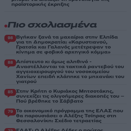
προϊστορικής έκρηξης
Πιο σχολιασμένα
Βγήκαν ξανά τα μαχαίρια στην Ελπίδα
98
για τη Δημοκρατία: «Καρυστιανού,
Γρατσία και Γαλανός μετέτρεψαν το
κίνημα σε φοβικό αρχηγικό κόμμα»
Απίστευτο κι όμως αληθινό -
88
Aναστέλλονται τα τακτικά ραντεβού του
αγγειοχειρουργού του νοσοκομείου
Χανίων επειδή κλάπηκε το μηχανάκι του
γιατρού
Στην Κρήτη ο Κυριάκος Μητσοτάκης,
85
συνεχίζει τις ολιγοήμερες διακοπές του –
Πού βρέθηκε το Σάββατο
Το οικονομικό πρόγραμμα της ΕΛΑΣ που
79
θα παρουσιάσει ο Αλέξης Τσίπρας στη
Θεσσαλονίκη: Σχέδιο τετραετίας
ΕΛΑΣ: Ο Αλέξης Δέδες ο πρώτος