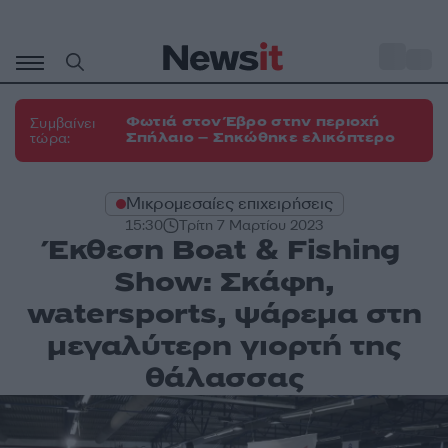
Μετάβαση
σε
o
33
περιεχόμενο
Φωτιά στον Έβρο στην περιοχή
Συμβαίνει
Σπήλαιο – Σηκώθηκε ελικόπτερο
τώρα:
Μικρομεσαίες επιχειρήσεις
15:30
Τρίτη 7 Μαρτίου 2023
Έκθεση Boat & Fishing
Show: Σκάφη,
watersports, ψάρεμα στη
μεγαλύτερη γιορτή της
θάλασσας