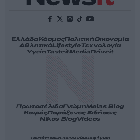
Ελλάδα
Κόσμος
Πολιτική
Οικονομία
Αθλητικά
Lifestyle
Τεχνολογία
Υγεία
Tasteit
Media
Driveit
Πρωτοσέλιδα
Γνώμη
Melas Blog
Καιρός
Παράξενες Ειδήσεις
Nikos Blog
Videos
Ταυτότητα
Επικοινωνία
Διαφήμιση