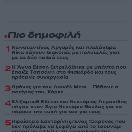
Πιο δημοφιλή
1
Κωνσταντίνος Αργυρός και Αλεξάνδρα
Νίκα κάνουν διακοπές με πολυτελές γιοτ
με τα δύο παιδιά τους
2
Η Άννα Βίσση ξετρελάθηκε με μπάντα που
έπαιζε Τσιτσάνη στο Φισκάρδο και τους
πρότεινε συνεργασία
3
Θρήνος για τον Λιονέλ Μέσι – Πέθανε ο
πατέρας του, Χόρχε
4
Ελίζαμπεθ Ελέτσι και Νεκτάριος Λεμονίδης
πήγαν στον Άγιο Νεκτάριο Βούλας για να
πάρουν την ευχή για τον γιο τους
5
Ηφαίστειο Σαντορίνης: Ένας 15χρονος που
δεν πρόλαβε να ξεφύγει από το τσουνάμι
μπορεί να αλλάξει τη χρονολογία της