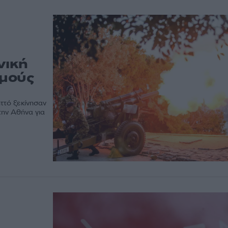
νική
σμούς
ττό ξεκίνησαν
την Αθήνα για