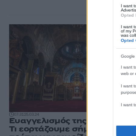
I want 
Advertis
Opted 
I want t
of my P
was col
Opted 
Google 
I want t
web or d
I want t
purpose
I want 
07:31
25.03.24
Ευαγγελισμός της Θεοτόκου:
Τι εορτάζουμε σήμερα και όσ