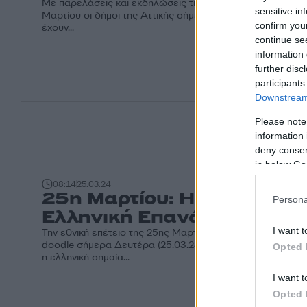
Με παρελάσεις και εκδηλώσεις τιμούν την εθνική επέτειο
sensitive in
Μαρτίου οι δήμοι της Αττικής σήμερα Δευτέρα (25.03.24).
confirm you
έχουν...
continue se
information 
further disc
participants
Downstream 
Please note
information 
deny consent
in below Go
08:14
25.03.24
25η Μαρτίου: Η Google τιμ
Persona
Ελληνική Επανάσταση
I want t
Την εθνική επέτειο της 25ης Μαρτίου τιμά η Google με ένα
doodle σήμερα Δευτέρα (25.03.24). Στο doodle της Google
Opted 
η ελληνική σημαία...
I want t
Opted 