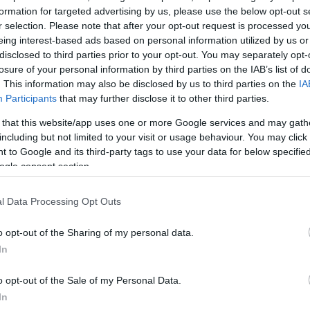
 της 25ης
formation for targeted advertising by us, please use the below opt-out s
 Οι πόλεις ήδη
r selection. Please note that after your opt-out request is processed y
eing interest-based ads based on personal information utilized by us or
disclosed to third parties prior to your opt-out. You may separately opt-
losure of your personal information by third parties on the IAB’s list of
. This information may also be disclosed by us to third parties on the
IA
Participants
that may further disclose it to other third parties.
 that this website/app uses one or more Google services and may gath
including but not limited to your visit or usage behaviour. You may click 
 to Google and its third-party tags to use your data for below specifi
ogle consent section.
ά την
l Data Processing Opt Outs
o opt-out of the Sharing of my personal data.
 ιδιαίτερο
 απεικονίζεται
In
o opt-out of the Sale of my Personal Data.
In