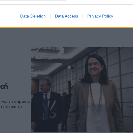
επιτυχία κάθε εθνικής
προσπάθειας η ομοψυχί
λ
Μήνυμα ενότητας, ομοψυχίας και σύμπνοιας στέλνει
Data Deletion
Data Access
Privacy Policy
Πρόεδρος της Δημοκρατίας Κατερίνα Σακελλαροπο
ευκαιρία της Εθνικής...
κή
για τη σημασία
 βρίσκεται...