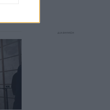
α»
 η
ύλου με την
ΔΙΑΦΗΜΙΣΗ