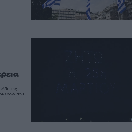
ρεια
ράδυ της
one show που