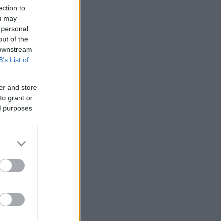
ection to
ou may
 personal
out of the
 downstream
B’s List of
er and store
to grant or
ed purposes