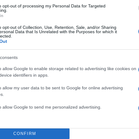
to opt-out of processing my Personal Data for Targeted
ing.
In
o opt-out of Collection, Use, Retention, Sale, and/or Sharing
ersonal Data that Is Unrelated with the Purposes for which it
lected.
Out
consents
o allow Google to enable storage related to advertising like cookies on
evice identifiers in apps.
o allow my user data to be sent to Google for online advertising
s.
to allow Google to send me personalized advertising.
14:13
24.03.24
Σακελλαροπούλου για 
Μαρτίου: «Εγγύηση για 
α
CONFIRM