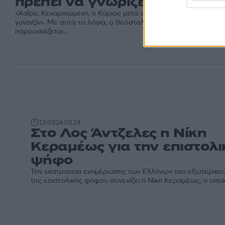
πρέπει να γνωρίζετε
«Χαῖρε, Κεχαριτωμένη, ὁ Κύριος μετά σοῦ. Εὐλογημένη σύ ἐν
γυναιξίν». Με αυτά τα λόγια, ο θεόσταλτος Αρχάγγελος Γαβριή
παρουσιάζεται...
13:03
24.03.24
Στο Λος Άντζελες η Νίκη
Κεραμέως για την επιστολι
ψήφο
Την εκστρατεία ενημέρωσης των Ελλήνων του εξωτερικού 
της επιστολικής ψήφου συνεχίζει η Νίκη Κεραμέως, η οποία