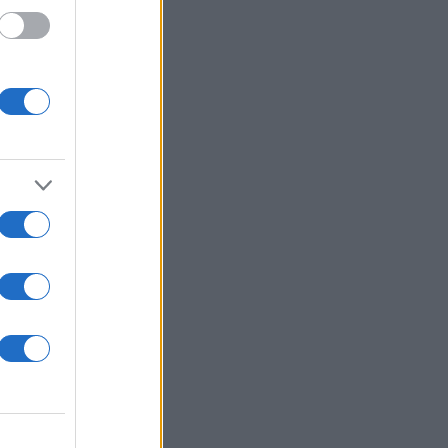
25η
την