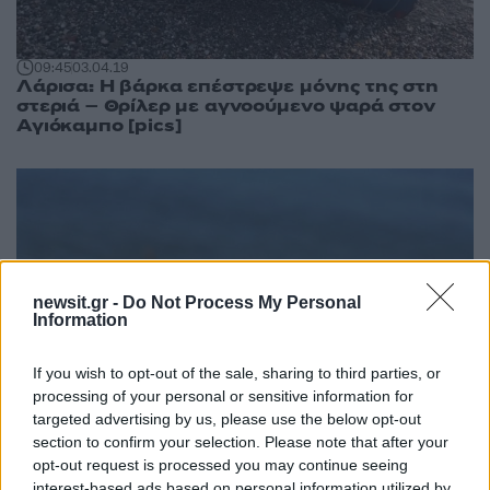
09:45
03.04.19
Λάρισα: Η βάρκα επέστρεψε μόνης της στη
στεριά – Θρίλερ με αγνοούμενο ψαρά στον
Αγιόκαμπο [pics]
newsit.gr -
Do Not Process My Personal
Information
If you wish to opt-out of the sale, sharing to third parties, or
processing of your personal or sensitive information for
targeted advertising by us, please use the below opt-out
section to confirm your selection. Please note that after your
opt-out request is processed you may continue seeing
10:34
24.05.18
interest-based ads based on personal information utilized by