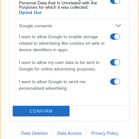
Personal Data that Is Unrelated with the
Purposes for which it was collected.
Opted Out
Google consents
I want to allow Google to enable storage
related to advertising like cookies on web or
device identifiers in apps.
I want to allow my user data to be sent to
Google for online advertising purposes.
16:38
07.03.18
Αγνοείται ερασιτέχνης ψαράς στη Σαλαμίνα
I want to allow Google to send me
personalized advertising.
CONFIRM
Data Deletion
Data Access
Privacy Policy
14:51
27.01.18