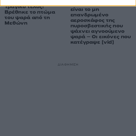
15:27
18.02.18
Θεσσαλονίκη: Αυτό
Τραγικό τέλος!
είναι το μη
Βρέθηκε το πτώμα
επανδρωμένο
του ψαρά από τη
αεροσκάφος της
Μεθώνη
πυροσβεστικής που
ψάχνει αγνοούμενο
ψαρά – Οι εικόνες που
κατέγραψε [vid]
ΔΙΑΦΗΜΙΣΗ