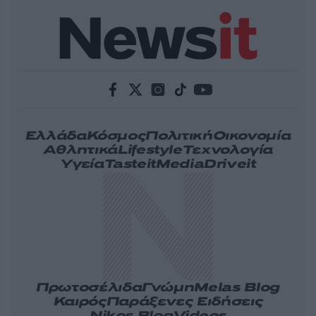
Ελλάδα
Κόσμος
Πολιτική
Οικονομία
Αθλητικά
Lifestyle
Τεχνολογία
Υγεία
Tasteit
Media
Driveit
Πρωτοσέλιδα
Γνώμη
Melas Blog
Καιρός
Παράξενες Ειδήσεις