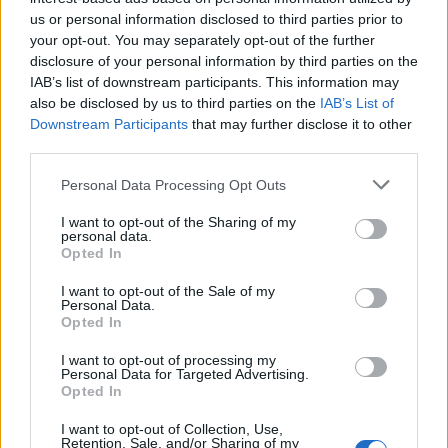
Κεφαλονιά: Αγωνία για αγνοούμενο ψαρά –
us or personal information disclosed to third parties prior to
Βρέθηκαν τα ρούχα και τα προσωπικά του
your opt-out. You may separately opt-out of the further
αντικείμενα!
disclosure of your personal information by third parties on the
IAB’s list of downstream participants. This information may
also be disclosed by us to third parties on the
IAB’s List of
Downstream Participants
that may further disclose it to other
third parties.
Please note that this website/app uses one or more Google
Personal Data Processing Opt Outs
services and may gather and store information including but
not limited to your visit or usage behaviour. You may click to
I want to opt-out of the Sharing of my
personal data.
grant or deny consent to Google and its third-party tags to
Opted In
use your data for below specified purposes in below Google
consent section.
I want to opt-out of the Sale of my
Personal Data.
Opted In
17:33
22.03.18
Τραγικός επίλογος στον Βαρνάβα – Βρέθηκε
νεκρός ο αγνοούμενος ψαράς
I want to opt-out of processing my
Personal Data for Targeted Advertising.
Opted In
I want to opt-out of Collection, Use,
Retention, Sale, and/or Sharing of my