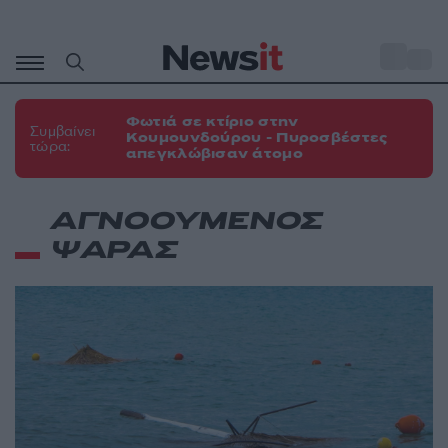
Μετάβαση
σε
o
31
περιεχόμενο
Φωτιά σε κτίριο στην
Συμβαίνει
Κουμουνδούρου - Πυροσβέστες
τώρα:
απεγκλώβισαν άτομο
ΑΓΝΟΟΥΜΕΝΟΣ
ΨΑΡΑΣ