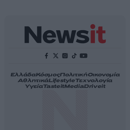
Ελλάδα
Κόσμος
Πολιτική
Οικονομία
Αθλητικά
Lifestyle
Τεχνολογία
Υγεία
Tasteit
Media
Driveit