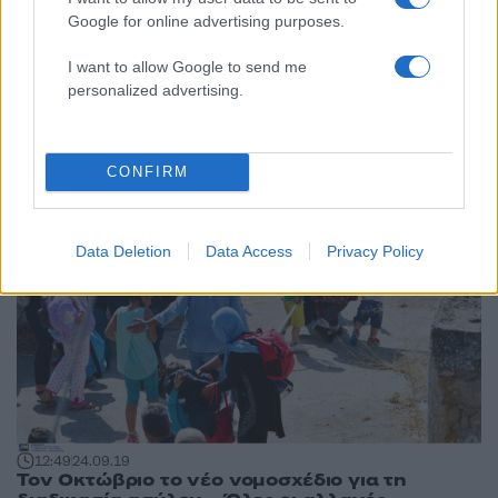
Google for online advertising purposes.
18:19
26.09.19
I want to allow Google to send me
703 αιτούντες άσυλο μεταφέρονται από τη
Λέσβο στον Πειραιά
personalized advertising.
CONFIRM
Data Deletion
Data Access
Privacy Policy
12:49
24.09.19
Τον Οκτώβριο το νέο νομοσχέδιο για τη