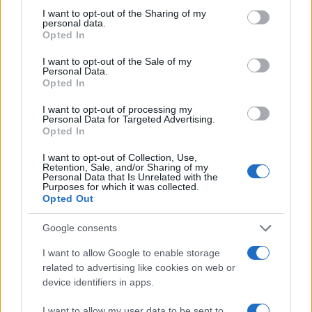
not limited to your visit or usage behaviour. You may click to
I want to opt-out of the Sharing of my
personal data.
grant or deny consent to Google and its third-party tags to
Opted In
use your data for below specified purposes in below Google
consent section.
I want to opt-out of the Sale of my
Personal Data.
Opted In
18:42
03.10.19
Το Υπουργείο Προστασίας του Πολίτη αναζητά
ξενοδοχεία για στέγαση προσφύγων
I want to opt-out of processing my
Personal Data for Targeted Advertising.
Opted In
I want to opt-out of Collection, Use,
Retention, Sale, and/or Sharing of my
Personal Data that Is Unrelated with the
Purposes for which it was collected.
Opted Out
Google consents
I want to allow Google to enable storage
related to advertising like cookies on web or
device identifiers in apps.
I want to allow my user data to be sent to