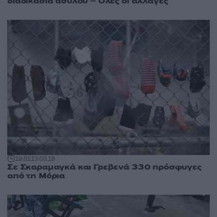
διαδικασία ασύλου – Όλες οι αλλαγές
19:51
13.03.19
Σε Σκαραμαγκά και Γρεβενά 330 πρόσφυγες
από τη Μόρια