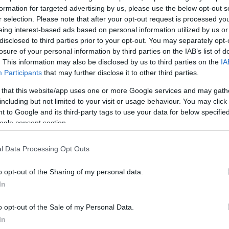
formation for targeted advertising by us, please use the below opt-out s
r selection. Please note that after your opt-out request is processed y
θεσης που είχε
eing interest-based ads based on personal information utilized by us or
disclosed to third parties prior to your opt-out. You may separately opt-
losure of your personal information by third parties on the IAB’s list of
. This information may also be disclosed by us to third parties on the
IA
Participants
that may further disclose it to other third parties.
 that this website/app uses one or more Google services and may gath
including but not limited to your visit or usage behaviour. You may click 
 to Google and its third-party tags to use your data for below specifi
ogle consent section.
l Data Processing Opt Outs
o opt-out of the Sharing of my personal data.
μαγαζιά
In
ομικούς της
o opt-out of the Sale of my Personal Data.
21 και 13 ετών,
In
ιρα ληστείας