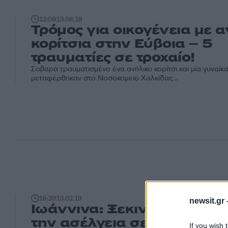
12:09
13.08.19
Τρόμος για οικογένεια με 
κορίτσια στην Εύβοια – 5
τραυματίες σε τροχαίο!
Σοβαρά τραυματισμένο ένα ανήλικο κορίτσι και μία γυναίκα
μεταφέρθηκαν στο Νοσοκομείο Χαλκίδας…
16:39
13.02.19
newsit.gr 
Ιωάννινα: Ξεκινά το εφετεί
την ασέλγεια σε δύο ανήλι
If you wish 