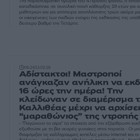
Την παραδειγματική τιμωρία του 47χρονου Ιρανού, ο οποί
καταδικάστηκε σε συνολική ποινή κάθειρξης 19 ετών για 
μαθητριών και για απόπειρα αποπλάνησης τριών ακόμα μα
οι οικογένειες των παιδιών ενόψει της εκδίκασης της υπό
δεύτερο βαθμό την Τετάρτη.
06:24
13.02.18
Αδίστακτοι! Μαστροποί
ανάγκαζαν ανήλικη να εκδ
16 ώρες την ημέρα! Την
κλείδωναν σε διαμέρισμα 
Καλλιθέας μέχρι να αρχίσει
“μαραθώνιος” της ντροπής
- "Παγώνουν το αίμα" τα στοιχεία από την εξάρθρωση κυ
εξωθούσε με τη βία νεαρές γυναίκες στην πορνεία - Οι μ
διαφήμιζαν τις καλλίγραμμες κοπέλες μέσω internet και οι