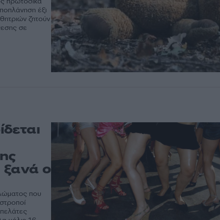
ος πρωτόδικα
αποπλάνηση έξι
θητριών ζητούν
θεσης σε
ίδεται
της
 ξανά ο
κλώματος που
αστροποί
 πελάτες