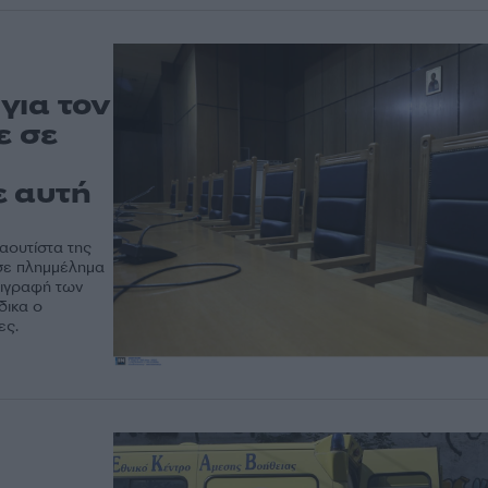
για τον
ε σε
ε αυτή
αουτίστα της
σε πλημμέλημα
ριγραφή των
δικα ο
ες.