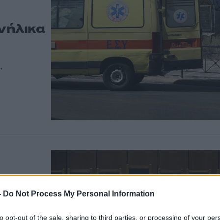
ανήλικα
,
-
Do Not Process My Personal Information
ο για
κες από
to opt-out of the sale, sharing to third parties, or processing of your per