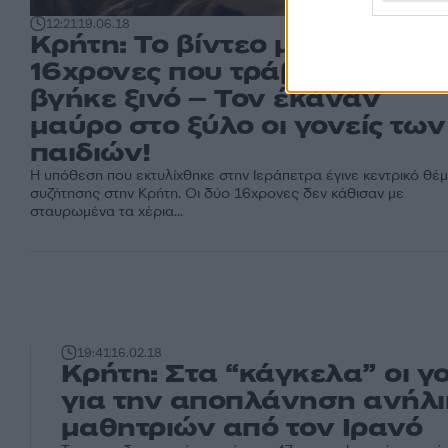
12:21
19.06.18
Κρήτη: Το βίντεο με τις
16χρονες που τράβηξε του
βγήκε ξινό – Τον έκαναν
μαύρο στο ξύλο οι γονείς των
παιδιών!
Η υπόθεση που εκτυλίχθηκε στην Ιεράπετρα έγινε κεντρικό θέ
συζήτησης στην Κρήτη. Οι δύο 16χρονες δεν κάθισαν με
σταυρωμένα τα χέρια...
19:41
16.02.18
Κρήτη: Στα “κάγκελα” οι γο
για την αποπλάνηση ανήλ
μαθητριών από τον Ιρανό