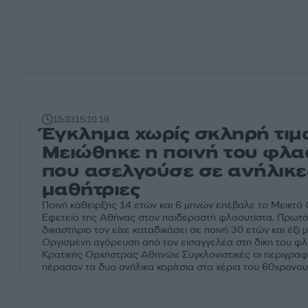
15:33
15.10.19
Έγκλημα χωρίς σκληρή τιμ
Μειώθηκε η ποινή του φλα
που ασελγούσε σε ανήλικε
μαθήτριες
Ποινή κάθειρξης 14 ετών και 6 μηνών επέβαλε το Μεικτό
Εφετείο της Αθήνας στον παιδεραστή φλαουτίστα. Πρωτό
δικαστήριο τον είχε καταδικάσει σε ποινή 30 ετών και έξι 
Οργισμένη αγόρευση από τον εισαγγελέα στη δίκη του φλ
Κρατικής Ορχήστρας Αθηνών. Συγκλονιστικές οι περιγρα
πέρασαν τα δυο ανήλικα κορίτσια στα χέρια του 60χρονου