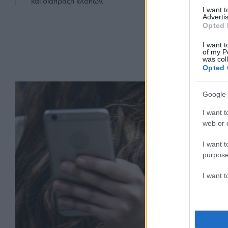
και διάπραξη κλοπών.
I want 
Advertis
Opted 
I want t
of my P
was col
Opted 
Google 
I want t
web or d
I want t
purpose
I want 