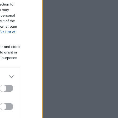
ection to
ou may
 personal
out of the
 downstream
B’s List of
er and store
to grant or
ed purposes