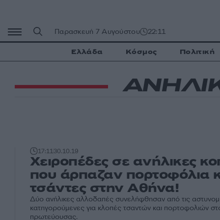
Μετάβαση
σε
περιεχόμενο
Παρασκευή 7 Αυγούστου
22:11
Ελλάδα
Κόσμος
Πολιτική
ΑΝΗΛΙ
17:11
30.10.19
Χειροπέδες σε ανήλικες κο
που άρπαζαν πορτοφόλια κ
τσάντες στην Αθήνα!
Δύο ανήλικες αλλοδαπές συνελήφθησαν από τις αστυνομ
κατηγορούμενες για κλοπές τσαντών και πορτοφολιών στ
πρωτεύουσας.