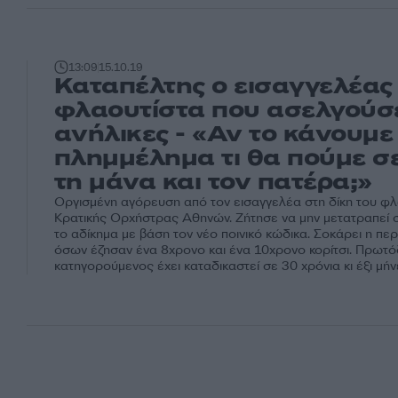
13:09
15.10.19
Καταπέλτης ο εισαγγελέας 
φλαουτίστα που ασελγούσ
ανήλικες - «Αν το κάνουμε
πλημμέλημα τι θα πούμε σ
τη μάνα και τον πατέρα;»
Οργισμένη αγόρευση από τον εισαγγελέα στη δίκη του φλ
Κρατικής Ορχήστρας Αθηνών. Ζήτησε να μην μετατραπεί 
το αδίκημα με βάση τον νέο ποινικό κώδικα. Σοκάρει η πε
όσων έζησαν ένα 8χρονο και ένα 10χρονο κορίτσι. Πρωτό
κατηγορούμενος έχει καταδικαστεί σε 30 χρόνια κι έξι μήν