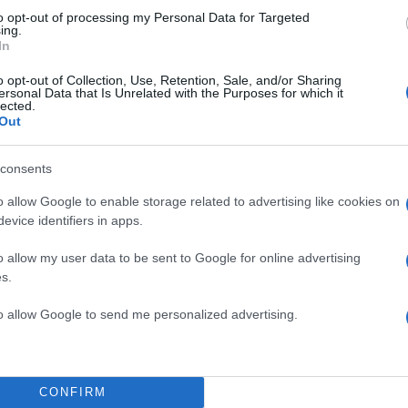
to opt-out of processing my Personal Data for Targeted
ing.
In
o opt-out of Collection, Use, Retention, Sale, and/or Sharing
ersonal Data that Is Unrelated with the Purposes for which it
lected.
Out
consents
o allow Google to enable storage related to advertising like cookies on
evice identifiers in apps.
o allow my user data to be sent to Google for online advertising
s.
to allow Google to send me personalized advertising.
CONFIRM