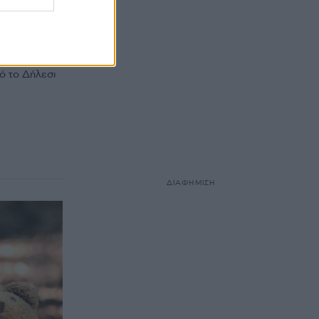
α –
ήλικα
πό το Δήλεσι
ΔΙΑΦΗΜΙΣΗ