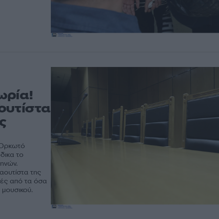
ωρία!
ουτίστα
ς
 Ορκωτό
δικα το
μηνών.
αουτίστα της
φές από τα όσα
 μουσικού.