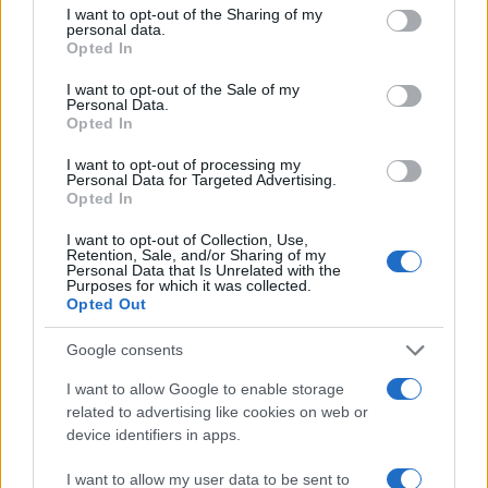
not limited to your visit or usage behaviour. You may click to
I want to opt-out of the Sharing of my
personal data.
grant or deny consent to Google and its third-party tags to
Opted In
17:39
16.09.25
use your data for below specified purposes in below Google
«Θα μπορούσε να μου σπάσει τον λαιμό» λέει
consent section.
I want to opt-out of the Sale of my
ένα εκ των 3 θυμάτων που δέχτηκαν
Personal Data.
σεξουαλική επίθεση από τον 32χρονο στο
Opted In
Αιγάλεω
I want to opt-out of processing my
Personal Data for Targeted Advertising.
Opted In
5
I want to opt-out of Collection, Use,
Retention, Sale, and/or Sharing of my
Personal Data that Is Unrelated with the
Purposes for which it was collected.
Opted Out
Google consents
I want to allow Google to enable storage
related to advertising like cookies on web or
device identifiers in apps.
20:15
12.09.25
Συγκλονίζει θύμα του 42χρονου μαστροπού:
I want to allow my user data to be sent to