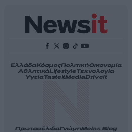
Ελλάδα
Κόσμος
Πολιτική
Οικονομία
Αθλητικά
Lifestyle
Τεχνολογία
Υγεία
Tasteit
Media
Driveit
Πρωτοσέλιδα
Γνώμη
Melas Blog