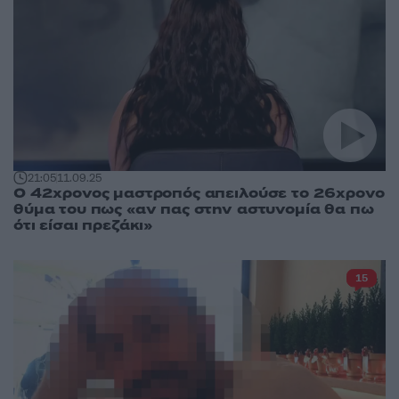
21:05
11.09.25
Ο 42χρονος μαστροπός απειλούσε το 26χρονο
θύμα του πως «αν πας στην αστυνομία θα πω
ότι είσαι πρεζάκι»
15