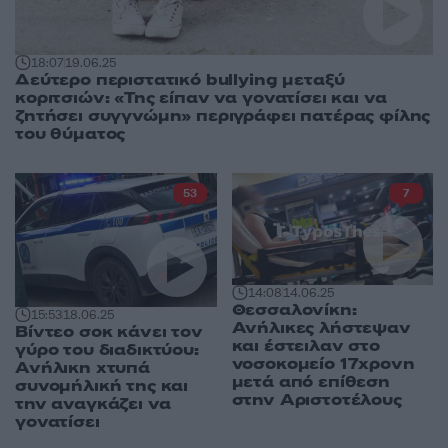
18:07
19.06.25
Δεύτερο περιστατικό bullying μεταξύ
κοριτσιών: «Της είπαν να γονατίσει και να
ζητήσει συγγνώμη» περιγράφει πατέρας φίλης
του θύματος
53
7
14:08
14.06.25
Θεσσαλονίκη:
15:53
18.06.25
Ανήλικες λήστεψαν
Βίντεο σοκ κάνει τον
και έστειλαν στο
γύρο του διαδικτύου:
νοσοκομείο 17χρονη
Ανήλικη χτυπά
μετά από επίθεση
συνομήλική της και
στην Αριστοτέλους
την αναγκάζει να
γονατίσει