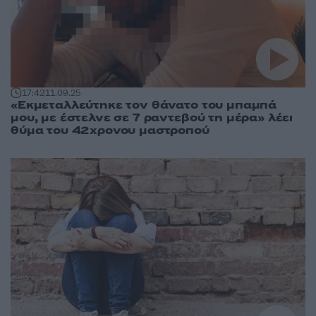
17:42
11.09.25
«Εκμεταλλεύτηκε τον θάνατο του μπαμπά
μου, με έστελνε σε 7 ραντεβού τη μέρα» λέει
θύμα του 42χρονου μαστροπού