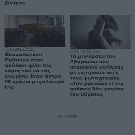
βίντεο»
19:28
15.10.25
19:31
18.09.25
Θεσσαλονίκη:
Τα μηνύματα του
Πρότεινε στην
25χρονου που
ανήλικη φίλη της
απειλούσε ανήλικες
κόρης του να της
με τις προσωπικές
γνωρίσει έναν άντρα
τους φωτογραφίες -
19 χρόνια μεγαλύτερό
«Την ρωτούσε τι της
της
αρέσει» λέει γονέας
του θύματος
ΔΙΑΦΗΜΙΣΗ