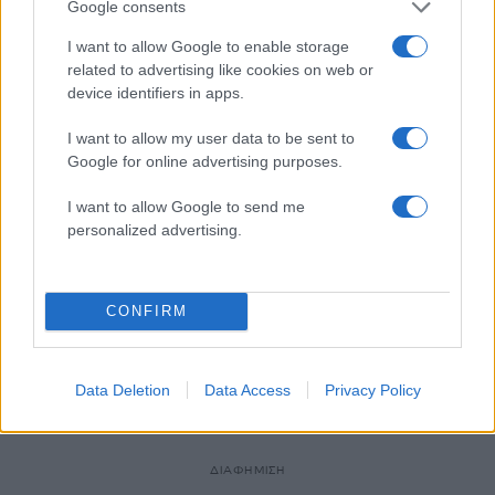
Google consents
I want to allow Google to enable storage
20:00
04.02.17
Οι εγκέφαλοι των αστροναυτών αλλάζουν
related to advertising like cookies on web or
σχήμα!
device identifiers in apps.
I want to allow my user data to be sent to
Google for online advertising purposes.
I want to allow Google to send me
personalized advertising.
23:57
08.12.16
17:30
30.01.17
CONFIRM
Τζον Γκλεν: Πέθανε ο
Ορατός με γυμνό μάτι
πρώτος Αμερικανός
το απόγευμα ο
που μπήκε σε τροχιά
Διεθνής Διαστημικός
γύρω από τη Γη
Σταθμός! [pics]
Data Deletion
Data Access
Privacy Policy
ΔΙΑΦΗΜΙΣΗ