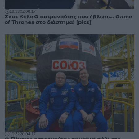
18:33
02.08.17
Σκοτ Κέλι: Ο αστροναύτης που έβλεπε… Game
of Thrones στο διάστημα! [pics]
10:52
20.04.17