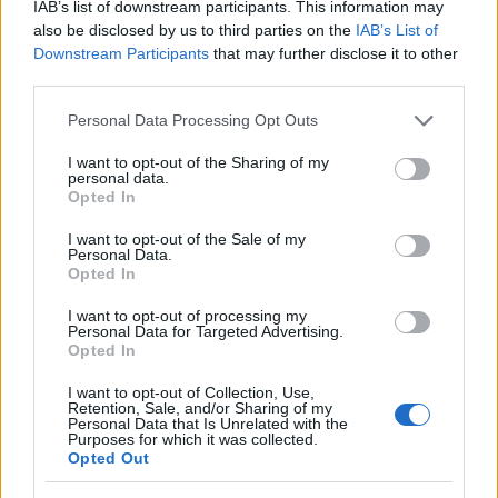
IAB’s list of downstream participants. This information may
also be disclosed by us to third parties on the
IAB’s List of
Downstream Participants
that may further disclose it to other
third parties.
Please note that this website/app uses one or more Google
Personal Data Processing Opt Outs
services and may gather and store information including but
20:00
23.02.17
not limited to your visit or usage behaviour. You may click to
I want to opt-out of the Sharing of my
Έφτιαξε “διαστημικά μακαρόν” για τα
personal data.
grant or deny consent to Google and its third-party tags to
γενέθλια του αστροναύτη Τομά Πεσκέ
Opted In
use your data for below specified purposes in below Google
consent section.
I want to opt-out of the Sale of my
Personal Data.
Opted In
I want to opt-out of processing my
Personal Data for Targeted Advertising.
Opted In
I want to opt-out of Collection, Use,
Retention, Sale, and/or Sharing of my
Personal Data that Is Unrelated with the
Purposes for which it was collected.
Opted Out