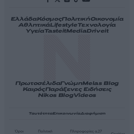
Ελλάδα
Κόσμος
Πολιτική
Οικονομία
Αθλητικά
Lifestyle
Τεχνολογία
Υγεία
Tasteit
Media
Driveit
Πρωτοσέλιδα
Γνώμη
Melas Blog
Καιρός
Παράξενες Ειδήσεις
Nikos Blog
Videos
Ταυτότητα
Επικοινωνία
Διαφήμιση
Όροι
Πολιτική
Πληροφορίες α.27