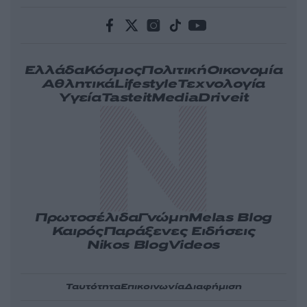
Ελλάδα
Κόσμος
Πολιτική
Οικονομία
Αθλητικά
Lifestyle
Τεχνολογία
Υγεία
Tasteit
Media
Driveit
Πρωτοσέλιδα
Γνώμη
Melas Blog
Καιρός
Παράξενες Ειδήσεις
Nikos Blog
Videos
Ταυτότητα
Επικοινωνία
Διαφήμιση