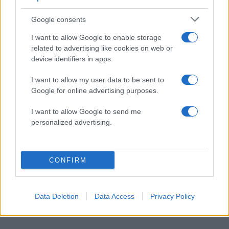
Google consents
I want to allow Google to enable storage
related to advertising like cookies on web or
09:35
03.12.23
device identifiers in apps.
Με Ολυμπιακό, Παναθηναϊκό και Super
League 1 οι αθλητικές μεταδόσεις της
ημέρας(3/12)
I want to allow my user data to be sent to
Google for online advertising purposes.
I want to allow Google to send me
personalized advertising.
CONFIRM
10:37
20.04.19
Με ΑΕΚ – Ολυμπιακός
οι αθλητικές
Data Deletion
Data Access
Privacy Policy
μεταδόσεις (20/04)