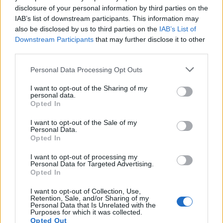
disclosure of your personal information by third parties on the
IAB’s list of downstream participants. This information may
also be disclosed by us to third parties on the
IAB’s List of
Downstream Participants
that may further disclose it to other
third parties.
Please note that this website/app uses one or more Google
Personal Data Processing Opt Outs
09:37
05.12.23
services and may gather and store information including but
Με Αναντολού Εφές – Παναθηναϊκός,
not limited to your visit or usage behaviour. You may click to
I want to opt-out of the Sharing of my
Ολυμπιακός – Ρεάλ Μαδρίτης και Κύπελλο
personal data.
grant or deny consent to Google and its third-party tags to
Ελλάδας οι αθλητικές μεταδόσεις της ημέρας
Opted In
use your data for below specified purposes in below Google
(5/12)
consent section.
I want to opt-out of the Sale of my
Personal Data.
Opted In
I want to opt-out of processing my
Personal Data for Targeted Advertising.
Opted In
I want to opt-out of Collection, Use,
Retention, Sale, and/or Sharing of my
Personal Data that Is Unrelated with the
Purposes for which it was collected.
Opted Out