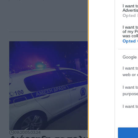
I want 
Advertis
Opted 
I want t
of my P
was col
Opted 
Google 
I want t
web or d
I want t
purpose
I want 
09:20
05.03.24