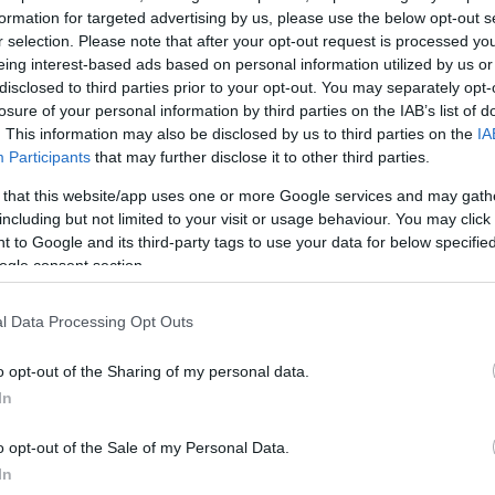
θμό των ΚΤΕΛ
formation for targeted advertising by us, please use the below opt-out s
νδρα
r selection. Please note that after your opt-out request is processed y
eing interest-based ads based on personal information utilized by us or
disclosed to third parties prior to your opt-out. You may separately opt-
losure of your personal information by third parties on the IAB’s list of
. This information may also be disclosed by us to third parties on the
IA
Participants
that may further disclose it to other third parties.
 that this website/app uses one or more Google services and may gath
including but not limited to your visit or usage behaviour. You may click 
 to Google and its third-party tags to use your data for below specifi
ogle consent section.
l Data Processing Opt Outs
ρέθηκε
σο -
o opt-out of the Sharing of my personal data.
υ
In
o opt-out of the Sale of my Personal Data.
κρού άνδρα σε
ης
In