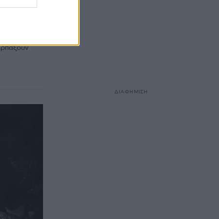
νυσο
.2024) σε
 αρπάξουν
ΔΙΑΦΗΜΙΣΗ