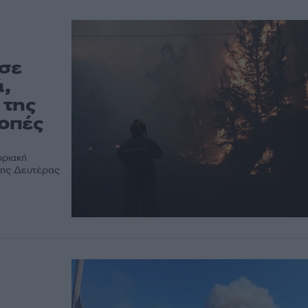
 σε
,
 της
ροπές
υριακή
 της Δευτέρας