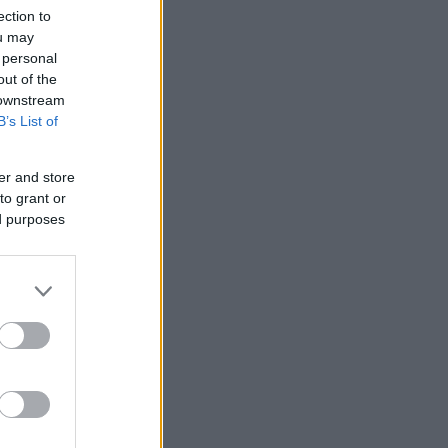
ection to
ou may
 personal
out of the
 downstream
B’s List of
er and store
to grant or
ed purposes