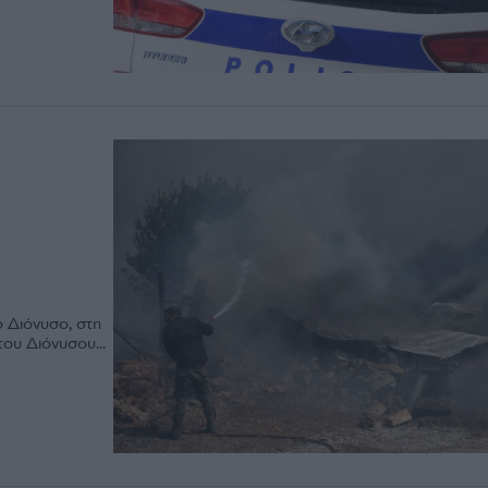
 Διόνυσο, στη
ου Διόνυσου...