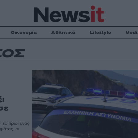
Οικονομία
Αθλητικά
Lifestyle
Medi
ΣΟΣ
ι
σε
) το πρωί ένας
μάτας, οι