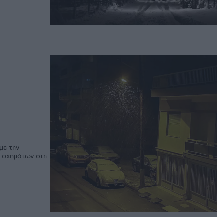
με την
ν οχημάτων στη