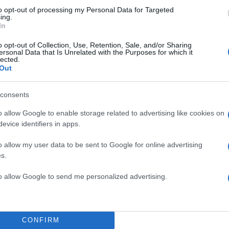
to opt-out of processing my Personal Data for Targeted
ing.
In
o opt-out of Collection, Use, Retention, Sale, and/or Sharing
ersonal Data that Is Unrelated with the Purposes for which it
lected.
Out
consents
o allow Google to enable storage related to advertising like cookies on
evice identifiers in apps.
o allow my user data to be sent to Google for online advertising
s.
to allow Google to send me personalized advertising.
08:01
27.02.24
CONFIRM