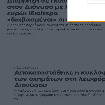
Διάρρηξη σε πολυτελές σπίτι
στον Διόνυσο με λεία 90.00
ευρώ: Ιδιαίτερα
«διαβασμένοι» οι δράστες
Διαρρήκτες παραβίασαν, πιθανότατα με λοστό το παράθυρο
μονοκατοικίας στο Διόνυσο και άρπαξαν κλοπιμαία η λεία των
οποίων εκτιμάται...
19:04
30.01.24
Αποκαταστάθηκε η κυκλο
των οχημάτων στη λεωφό
Διονύσου
H κυκλοφορία των οχημάτων στη Λεωφόρου Διονύσου α
σύμφωνα με ενημέρωση της Αστυνομίας. Υπενθυμίζεται ότ
το...