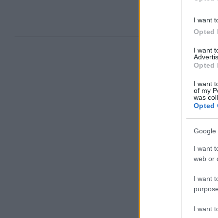
I want t
Opted 
I want 
Advertis
Opted 
I want t
of my P
was col
Opted 
Google 
I want t
web or d
I want t
purpose
I want 