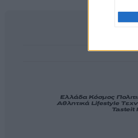
Ελλάδα
Κόσμος
Πολιτ
Αθλητικά
Lifestyle
Τεχν
Tasteit