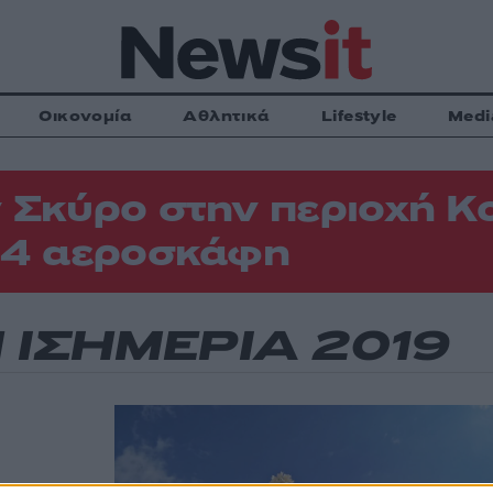
Οικονομία
Αθλητικά
Lifestyle
Medi
 Σκύρο στην περιοχή Κ
 4 αεροσκάφη
 ΙΣΗΜΕΡΙΑ 2019