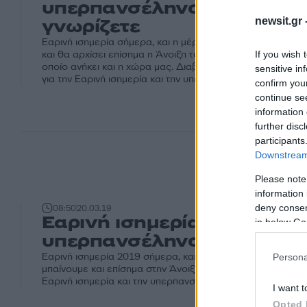
υπερπανσέληνος: Όσα πρέπ
newsit.gr 
γνωρίζετε
Εαρινή ισημερία σήμερα, και η μέρα θα αρχίσει σιγά σιγά 
και θα αρχίσει επίσημα η Άνοιξη του 2019 στο βόρειο ημισ
If you wish 
οποίο ανήκει και η χώρα μας. Διαβάστε μερικές χρήσιμες
sensitive in
για την Εαρινή ισημερία και την υπερπανσέληνο που είναι 
confirm you
continue se
information 
further disc
participants
Downstream 
Please note
information 
deny consent
08:50
20.03.19
Εαρινή ισημερία 2019: Η
in below Go
υπερπανσέληνος και η Άνο
Εαρινή ισημερία 2019 σήμερα, και η μέρα μεγαλώνει σιγά
Persona
μπαίνουμε και επίσημα στην Άνοιξη. Όσα πρέπει να γνωρίζε
Εαρινή ισημερία και την υπερπανσέληνο.
I want t
Opted 