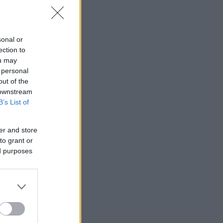
sonal or
ection to
ou may
 personal
out of the
 downstream
B’s List of
er and store
to grant or
ed purposes