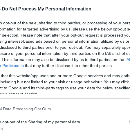
ει να
-
Do Not Process My Personal Information
να μεγαλώνει,
φαίριο, στο
to opt-out of the sale, sharing to third parties, or processing of your per
 πληροφορίες
formation for targeted advertising by us, please use the below opt-out s
σε λίγες ώρες.
r selection. Please note that after your opt-out request is processed y
eing interest-based ads based on personal information utilized by us or
disclosed to third parties prior to your opt-out. You may separately opt-
losure of your personal information by third parties on the IAB’s list of
. This information may also be disclosed by us to third parties on the
IA
Participants
that may further disclose it to other third parties.
 that this website/app uses one or more Google services and may gath
including but not limited to your visit or usage behaviour. You may click 
 to Google and its third-party tags to use your data for below specifi
ogle consent section.
ιξη
 σιγά, καθώς
l Data Processing Opt Outs
τε για την
o opt-out of the Sharing of my personal data.
In