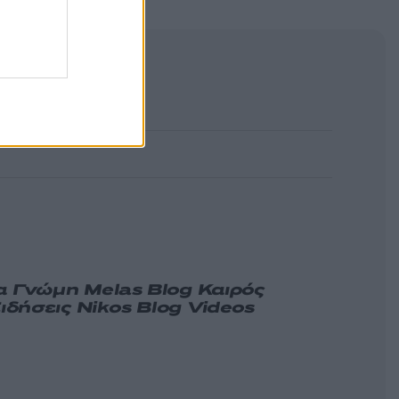
α
Γνώμη
Melas Blog
Καιρός
ιδήσεις
Nikos Blog
Videos