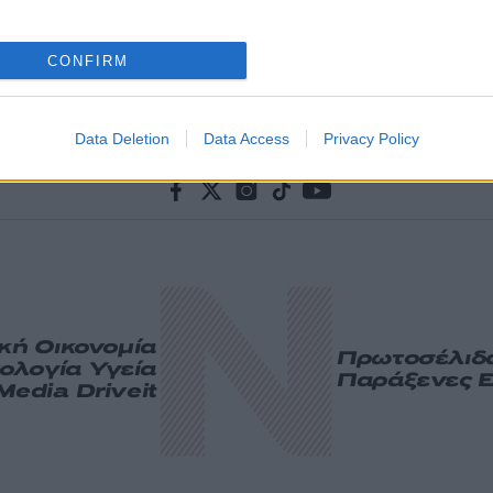
CONFIRM
Data Deletion
Data Access
Privacy Policy
ική
Οικονομία
Πρωτοσέλιδ
ολογία
Υγεία
Παράξενες Ε
Media
Driveit