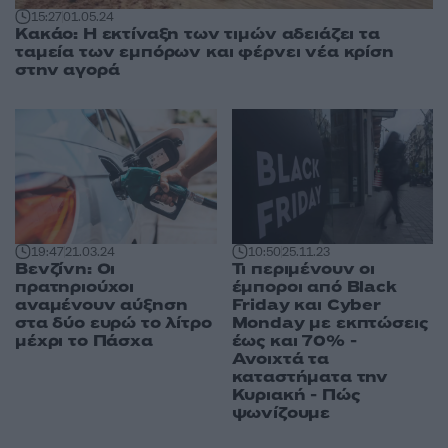
15:27
01.05.24
Κακάο: Η εκτίναξη των τιμών αδειάζει τα
ταμεία των εμπόρων και φέρνει νέα κρίση
στην αγορά
19:47
21.03.24
10:50
25.11.23
Βενζίνη: Οι
Τι περιμένουν οι
πρατηριούχοι
έμποροι από Black
αναμένουν αύξηση
Friday και Cyber
στα δύο ευρώ το λίτρο
Monday με εκπτώσεις
μέχρι το Πάσχα
έως και 70% -
Ανοιχτά τα
καταστήματα την
Κυριακή - Πώς
ψωνίζουμε