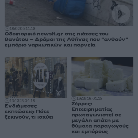
18:02
05.11.18
Οδοιπορικό newsit.gr στις πιάτσες του
θανάτου – Δρόμοι της Αθήνας που “ανθούν”
εμπόριο ναρκωτικών και πορνεία
19:19
16.01.18
13:13
23.04.18
Σέρρες:
Ενδιάμεσες
Επιχειρηματίας
εκπτώσεις: Πότε
πρωταγωνιστεί σε
ξεκινούν, τι ισχύει
μεγάλη απάτη με
θύματα παραγωγούς
και εμπόρους