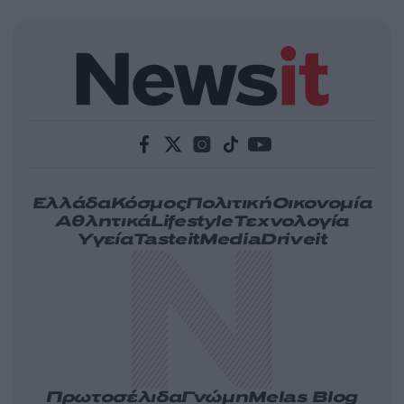
Ελλάδα
Κόσμος
Πολιτική
Οικονομία
Αθλητικά
Lifestyle
Τεχνολογία
Υγεία
Tasteit
Media
Driveit
Πρωτοσέλιδα
Γνώμη
Melas Blog