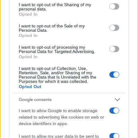
not limited to your visit or usage behaviour. You may click to
I want to opt-out of the Sharing of my
personal data.
grant or deny consent to Google and its third-party tags to
Opted In
use your data for below specified purposes in below Google
consent section.
I want to opt-out of the Sale of my
Personal Data.
Opted In
10:24
26.06.23
I want to opt-out of processing my
«Εμπρός για γενναίες μεταρρυθμίσεις» το
Personal Data for Targeted Advertising.
μήνυμα των εμπόρων την επομένη των
Opted In
εκλογών
I want to opt-out of Collection, Use,
Retention, Sale, and/or Sharing of my
Personal Data that Is Unrelated with the
Purposes for which it was collected.
Opted Out
Google consents
I want to allow Google to enable storage
related to advertising like cookies on web or
device identifiers in apps.
17:00
31.03.21
I want to allow my user data to be sent to