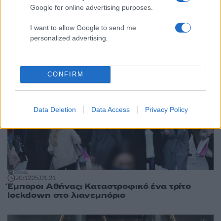
Lockdown – Ηράκλειο: Πλημμύρισε παπούτσια
Google for online advertising purposes.
η πλατεία – Πρωτότυπη διαμαρτυρία (pics)
I want to allow Google to send me
personalized advertising.
CONFIRM
Data Deletion
Data Access
Privacy Policy
20:12
25.01.21
Έμποροι Αθήνας: Καταστροφικό ένα τρίτο
lockdown στο λιανεμπόριο