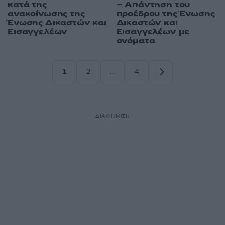
κατά της
– Απάντηση του
ανακοίνωσης της
προέδρου της Ένωσης
Ένωσης Δικαστών και
Δικαστών και
Εισαγγελέων
Εισαγγελέων με
ονόματα
1
2
…
4
Σελίδα
Σελίδα
Σελίδα
ΔΙΑΦΗΜΙΣΗ