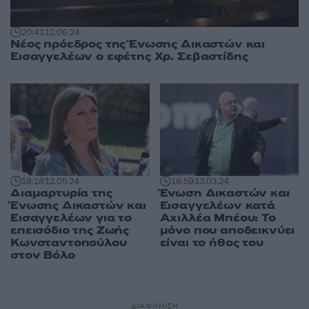
20:41
12.06.24
Νέος πρόεδρος της Ένωσης Δικαστών και
Εισαγγελέων ο εφέτης Χρ. Σεβαστίδης
18:59
13.03.24
18:18
12.05.24
Ένωση Δικαστών και
Διαμαρτυρία της
Εισαγγελέων κατά
Ένωσης Δικαστών και
Αχιλλέα Μπέου: Το
Εισαγγελέων για το
μόνο που αποδεικνύει
επεισόδιο της Ζωής
είναι το ήθος του
Κωνσταντοπούλου
στον Βόλο
ΔΙΑΦΗΜΙΣΗ