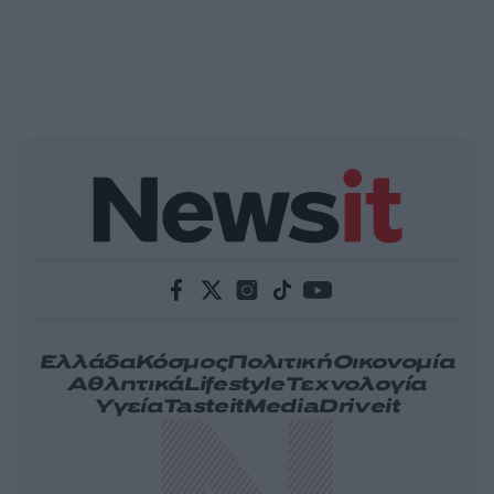
Ελλάδα
Κόσμος
Πολιτική
Οικονομία
Αθλητικά
Lifestyle
Τεχνολογία
Υγεία
Tasteit
Media
Driveit