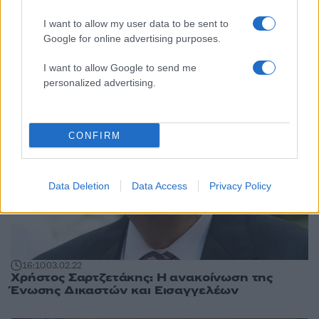
18:47
26.05.23
Ένωση Δικαστών και Εισαγγελέων: Δεν
I want to allow my user data to be sent to
πτοούμαστε από προσπάθειες εκφοβισμού
Google for online advertising purposes.
I want to allow Google to send me
personalized advertising.
CONFIRM
Data Deletion
Data Access
Privacy Policy
16:10
03.02.22
Χρήστος Σαρτζετάκης: Η ανακοίνωση της
Ένωσης Δικαστών και Εισαγγελέων