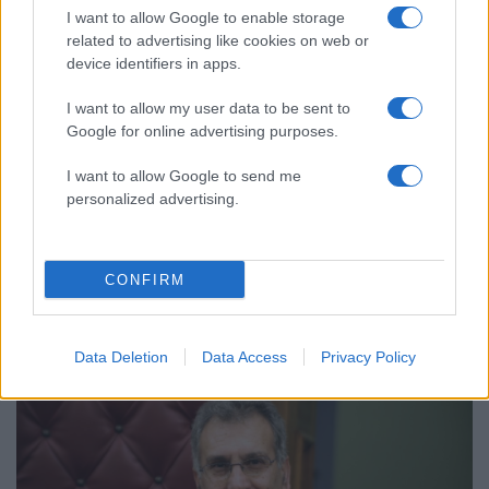
I want to allow Google to enable storage
related to advertising like cookies on web or
device identifiers in apps.
I want to allow my user data to be sent to
Google for online advertising purposes.
I want to allow Google to send me
personalized advertising.
11:01
11.04.17
Βοιωτία: Λήστεψαν με ρόπαλα τον βουλευτή
CONFIRM
του ΣΥΡΙΖΑ Νίκο Θηβαίο – Ενέδρα στη
γέφυρα του τρόμου!
Data Deletion
Data Access
Privacy Policy