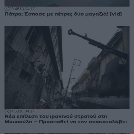
20:45
18.04.17
Πάτρα: Έσπασε με πέτρες δύο μαγαζιά! [vid]
14:53
16.04.17
Νέα επίθεση του ιρακινού στρατού στη
Μουσούλη – Προσπαθεί να την ανακαταλάβει