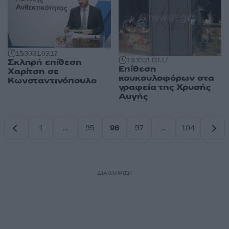
15:30
31.03.17
13:32
31.03.17
Σκληρή επίθεση
Επίθεση
Χαρίτση σε
κουκουλοφόρων στα
Κωνσταντινόπουλο
γραφεία της Χρυσής
Αυγής
1
…
95
96
97
…
104
Σελίδα
Σελίδα
Σελίδα
Σελίδα
Σελίδα
ΔΙΑΦΗΜΙΣΗ