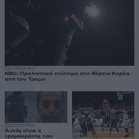
07:06
14.04.17
NBC: Προληπτικό χτύπημα στη Βόρεια Κορέα
από τον Τραμπ
22:15
13.04.17
Αυτός είναι ο
τρομοκράτης που