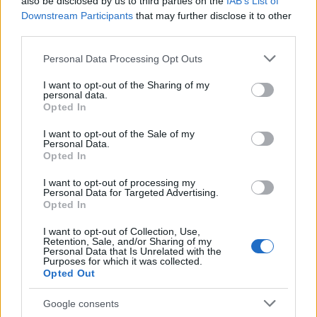
also be disclosed by us to third parties on the
IAB’s List of
Downstream Participants
that may further disclose it to other
third parties.
Please note that this website/app uses one or more Google
Personal Data Processing Opt Outs
services and may gather and store information including but
not limited to your visit or usage behaviour. You may click to
I want to opt-out of the Sharing of my
personal data.
grant or deny consent to Google and its third-party tags to
Opted In
use your data for below specified purposes in below Google
consent section.
I want to opt-out of the Sale of my
Personal Data.
Opted In
I want to opt-out of processing my
Personal Data for Targeted Advertising.
Opted In
22:52
12.04.17
Αίγυπτος: Οι αρχές ταυτοποίησαν τον καμικάζι
I want to opt-out of Collection, Use,
Retention, Sale, and/or Sharing of my
της επίθεσης στην εκκλησία
Personal Data that Is Unrelated with the
Purposes for which it was collected.
Opted Out
Google consents