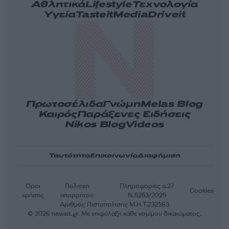
Αθλητικά
Lifestyle
Τεχνολογία
Υγεία
Tasteit
Media
Driveit
Πρωτοσέλιδα
Γνώμη
Melas Blog
Καιρός
Παράξενες Ειδήσεις
Nikos Blog
Videos
Ταυτότητα
Επικοινωνία
Διαφήμιση
Όροι
Πολιτική
Πληροφορίες α.27
Cookies
χρήσης
απορρήτου
Ν.5253/2025
Αριθμός Πιστοποίησης Μ.Η.Τ.232163
© 2026 newsit.gr. Με επιφύλαξη κάθε νομίμου δικαιώματος.