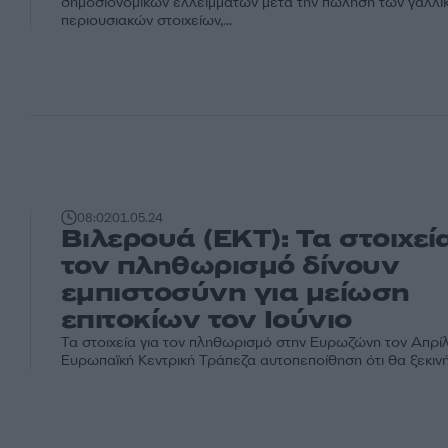
δημοσιονομικών ελλειμμάτων μετά την πώληση των γαλλι
περιουσιακών στοιχείων,...
08:02
01.05.24
Bιλερουά (ΕΚΤ): Τα στοιχεί
τον πληθωρισμό δίνουν
εμπιστοσύνη για μείωση
επιτοκίων τον Ιούνιο
Τα στοιχεία για τον πληθωρισμό στην Ευρωζώνη τον Απρίλ
Ευρωπαϊκή Κεντρική Τράπεζα αυτοπεποίθηση ότι θα ξεκινήσ