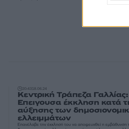
20:43
18.06.24
Κεντρική Τράπεζα Γαλλίας:
Επειγουσα έκκληση κατά τ
αύξησης των δημοσιονομι
ελλειμμάτων
Επανέλαβε την έκκλησή του να αποφευχθεί η εμβάθυνση 