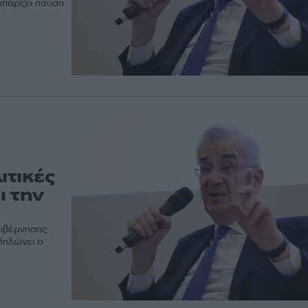
 υπάρξει παύση
ιτικές
ι την
κυβέρνησης
 δηλώνει ο