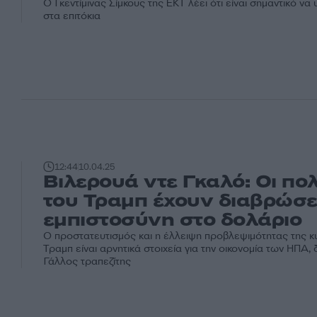
Ο Γκεντίμινας Σίμκους της ΕΚΤ λέει ότι είναι σημαντικό να
στα επιτόκια
12:44
10.04.25
Βιλερουά ντε Γκαλό: Οι πολ
του Τραμπ έχουν διαβρώσε
εμπιστοσύνη στο δολάριο
Ο προστατευτισμός και η έλλειψη προβλεψιμότητας της 
Τραμπ είναι αρνητικά στοιχεία για την οικονομία των ΗΠΑ,
Γάλλος τραπεζίτης