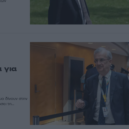
κών
α για
ιο δίνουν στην
ει τη...