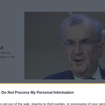
α
ι
 και να
γεί ο ντε
-
Do Not Process My Personal Information
to opt-out of the sale, sharing to third parties, or processing of your per