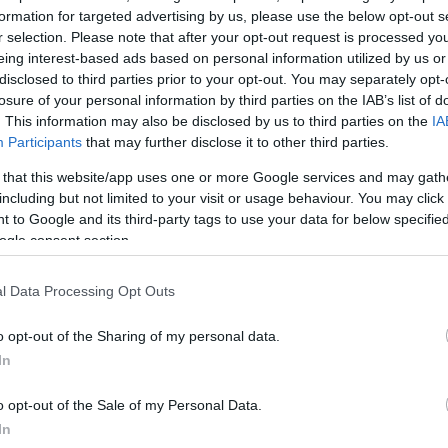
formation for targeted advertising by us, please use the below opt-out s
λέψεις
r selection. Please note that after your opt-out request is processed y
eing interest-based ads based on personal information utilized by us or
ισμός
disclosed to third parties prior to your opt-out. You may separately opt-
losure of your personal information by third parties on the IAB’s list of
. This information may also be disclosed by us to third parties on the
IA
α και
Participants
that may further disclose it to other third parties.
ς ΕΚΤ
 that this website/app uses one or more Google services and may gath
including but not limited to your visit or usage behaviour. You may click 
 to Google and its third-party tags to use your data for below specifi
ogle consent section.
l Data Processing Opt Outs
o opt-out of the Sharing of my personal data.
In
 Τραμπ
ουν την
o opt-out of the Sale of my Personal Data.
In
δράσει αν