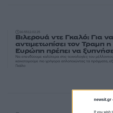
16:55
12.02.25
Bιλερουά ντε Γκαλό: Για ν
αντιμετωπίσει τον Τραμπ η
Ευρώπη πρέπει να ξυπνήσε
Να επενδύουμε καλύτερα στις τεχνολογίες του μέλλοντος
καινοτομούμε πιο γρήγορα απλοποιώντας τα πράγματα, εξη
Γκάλο
newsit.gr 
If you wish 