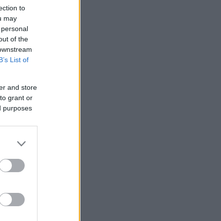
ection to
ou may
 personal
out of the
 downstream
B’s List of
er and store
to grant or
ed purposes