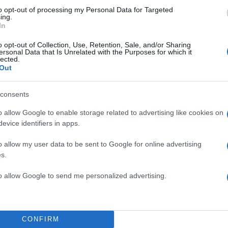
to opt-out of processing my Personal Data for Targeted
ing.
In
o opt-out of Collection, Use, Retention, Sale, and/or Sharing
ersonal Data that Is Unrelated with the Purposes for which it
lected.
Out
consents
o allow Google to enable storage related to advertising like cookies on
evice identifiers in apps.
o allow my user data to be sent to Google for online advertising
s.
to allow Google to send me personalized advertising.
ς
CONFIRM