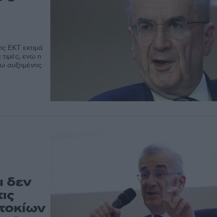
ης ΕΚΤ εκτιμά
 τιμές, ενώ η
σω αυξημένης
ι δεν
ις
ιτοκίων