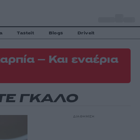
o
Αθήνα
35
C
a
Tasteit
Blogs
Driveit
αρπία – Και εναέρια
ΤΕ ΓΚΑΛΟ
ΔΙΑΦΗΜΙΣΗ