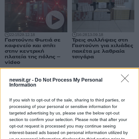
22:15
29.12.18
16:28
13.09.18
Γαστούνη: Φωτιά σε
Τρεις συλλήψεις στη
καφενείο και σπίτι
Γαστούνη για χιλιάδες
στην κεντρική
πακέτα με λαθραία
πλατεία της πόλης –
τσιγάρα
video
newsit.gr -
Do Not Process My Personal
Information
ΔΙΑΦΗΜΙΣΗ
If you wish to opt-out of the sale, sharing to third parties, or
processing of your personal or sensitive information for
targeted advertising by us, please use the below opt-out
section to confirm your selection. Please note that after your
opt-out request is processed you may continue seeing
interest-based ads based on personal information utilized by