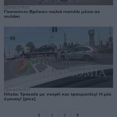
13:11
17.05.17
Γαστούνη: Βρήκαν παλιό πιστόλι μέσα σε
αυλάκι
16:44
05.05.17
Ηλεία: Τροχαίο με νεκρή και τραυματίες! Η μία
έγκυος! [pics]
1
2
3