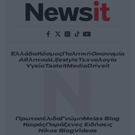
Ελλάδα
Κόσμος
Πολιτική
Οικονομία
Αθλητικά
Lifestyle
Τεχνολογία
Υγεία
Tasteit
Media
Driveit
Πρωτοσέλιδα
Γνώμη
Melas Blog
Καιρός
Παράξενες Ειδήσεις
Nikos Blog
Videos