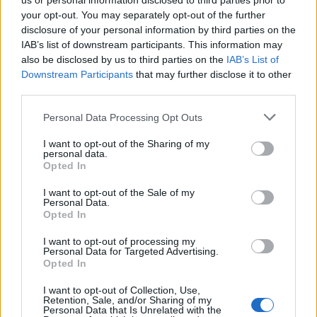
us or personal information disclosed to third parties prior to
your opt-out. You may separately opt-out of the further
disclosure of your personal information by third parties on the
IAB’s list of downstream participants. This information may
also be disclosed by us to third parties on the
IAB’s List of
Downstream Participants
that may further disclose it to other
third parties.
Please note that this website/app uses one or more Google
Personal Data Processing Opt Outs
services and may gather and store information including but
not limited to your visit or usage behaviour. You may click to
I want to opt-out of the Sharing of my
personal data.
grant or deny consent to Google and its third-party tags to
Opted In
use your data for below specified purposes in below Google
consent section.
I want to opt-out of the Sale of my
Personal Data.
Opted In
I want to opt-out of processing my
Personal Data for Targeted Advertising.
Opted In
19:38
16.07.18
I want to opt-out of Collection, Use,
Γαστούνη: Το πτώμα ήταν… παιδική κούκλα!
Retention, Sale, and/or Sharing of my
Personal Data that Is Unrelated with the
[pics]