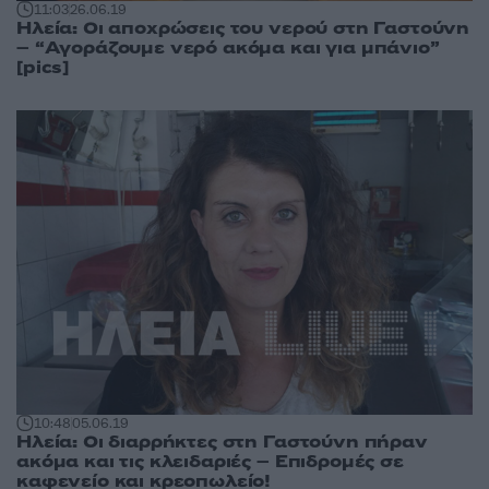
11:03
26.06.19
Ηλεία: Οι αποχρώσεις του νερού στη Γαστούνη
– “Αγοράζουμε νερό ακόμα και για μπάνιο”
[pics]
10:48
05.06.19
Ηλεία: Οι διαρρήκτες στη Γαστούνη πήραν
ακόμα και τις κλειδαριές – Επιδρομές σε
καφενείο και κρεοπωλείο!