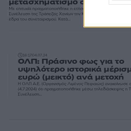
μετασχηματισμό σε ΑΕ
Με επιτυχία πραγματοποιήθηκε η ετήσια τακτική Γενική
Συνέλευση της Τράπεζας Χανίων την Κυριακή (14.5.2024) στην
έδρα του συνεταιρισμού. Κατά...
16:17
04.07.24
ΟΛΠ: Πράσινο φως για το
υψηλότερο ιστορικά μέρισμ
ευρώ (μεικτό) ανά μετοχή
Η ΟΛΠ Α.Ε. (Οργανισμός Λιμένος Πειραιώς) ανακοίνωσε
(4.7.2024) ότι πραγματοποιήθηκε μέσω τηλεδιάσκεψης η Τα
Συνέλευση...