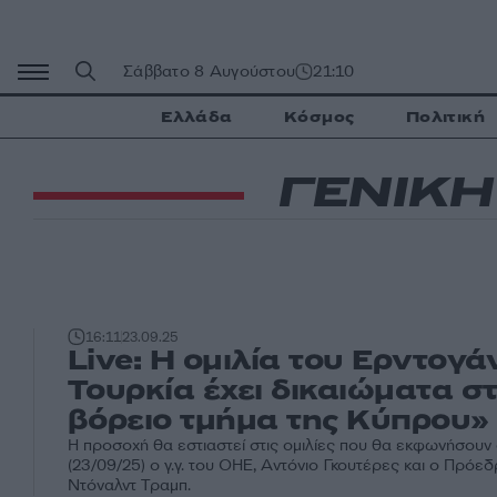
Μετάβαση
σε
περιεχόμενο
Σάββατο 8 Αυγούστου
21:10
Ελλάδα
Κόσμος
Πολιτική
ΓΕΝΙΚ
16:11
23.09.25
Live: Η ομιλία του Ερντογά
Τουρκία έχει δικαιώματα σ
βόρειο τμήμα της Κύπρου»
Η προσοχή θα εστιαστεί στις ομιλίες που θα εκφωνήσουν
(23/09/25) ο γ.γ. του ΟΗΕ, Αντόνιο Γκουτέρες και ο Πρόε
Ντόναλντ Τραμπ.