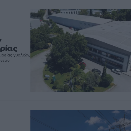
ν
ρίας
ιρείας γυαλιών,
 νέας