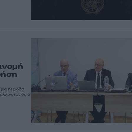
ιανομή
ρήση
 μια περίοδο
άλλον, τόνισε ο