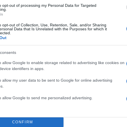
to opt-out of processing my Personal Data for Targeted
ing.
In
o opt-out of Collection, Use, Retention, Sale, and/or Sharing
ersonal Data that Is Unrelated with the Purposes for which it
lected.
Out
consents
o allow Google to enable storage related to advertising like cookies on
evice identifiers in apps.
o allow my user data to be sent to Google for online advertising
s.
to allow Google to send me personalized advertising.
12:44
12.07.24
Βιοκαρπέτ: Επιστροφή
κεφαλαίου 0,02 ευρώ 
CONFIRM
μετοχή στις 30 Αυγούσ