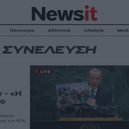
Οικονομία
Αθλητικά
Lifestyle
Medi
Η ΣΥΝΕΛΕΥΣΗ
ν - «Η
το
 σήμερα
δρος των ΗΠΑ,