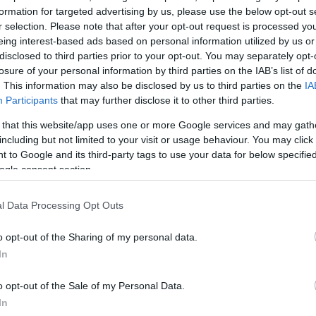
νική Συνέλευση
formation for targeted advertising by us, please use the below opt-out s
οίησης &...
r selection. Please note that after your opt-out request is processed y
eing interest-based ads based on personal information utilized by us or
disclosed to third parties prior to your opt-out. You may separately opt-
losure of your personal information by third parties on the IAB’s list of
. This information may also be disclosed by us to third parties on the
IA
Participants
that may further disclose it to other third parties.
 that this website/app uses one or more Google services and may gath
including but not limited to your visit or usage behaviour. You may click 
 to Google and its third-party tags to use your data for below specifi
ogle consent section.
σματα
ς
l Data Processing Opt Outs
o opt-out of the Sharing of my personal data.
υχία, η ετήσια
In
ραπεζών
o opt-out of the Sale of my Personal Data.
In