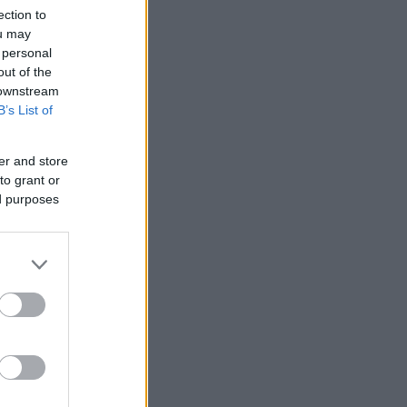
ection to
ou may
 personal
out of the
 downstream
B’s List of
er and store
to grant or
ed purposes