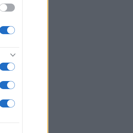
ανά
του