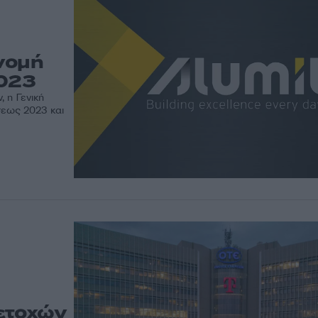
ανομή
2023
 η Γενική
σεως 2023 και
ετοχών