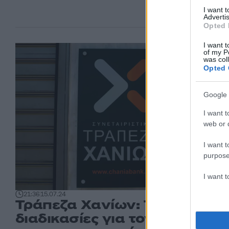
I want 
Advertis
Opted 
I want t
of my P
was col
Opted 
Google 
I want t
web or d
I want t
purpose
I want 
21:36
15.07.24
Τράπεζα Χανίων: Τρέχουν οι
διαδικασίες για τον