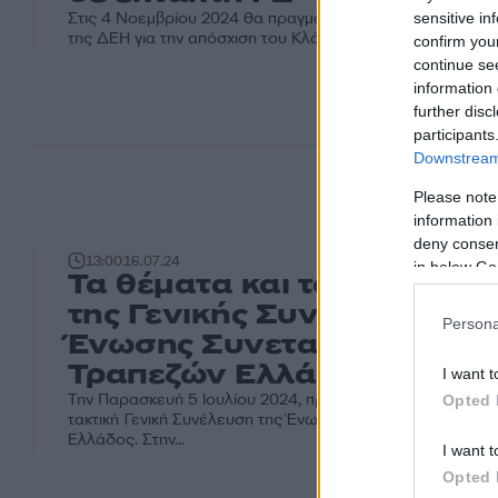
Στις 4 Νοεμβρίου 2024 θα πραγματοποιηθεί η έκτακτη Γε
sensitive in
της ΔΕΗ για την απόσχιση του Κλάδου Εργαστηρίων, Πιστοπ
confirm you
continue se
information 
further disc
participants
Downstream 
Please note
information 
deny consent
13:00
16.07.24
in below Go
Τα θέματα και τα αποτελέ
της Γενικής Συνέλευσης τη
Persona
Ένωσης Συνεταιριστικών
Τραπεζών Ελλάδος
I want t
Την Παρασκευή 5 Ιουλίου 2024, πραγματοποιήθηκε, με επιτ
Opted 
τακτική Γενική Συνέλευση της Ένωσης Συνεταιριστικών Τ
Ελλάδος. Στην...
I want t
Opted 