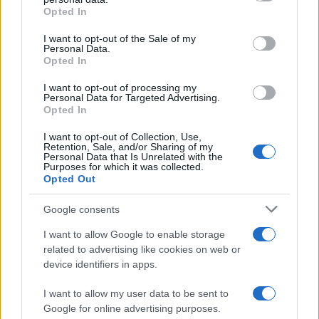
grant or deny consent to Google and its third-party tags to
Opted In
use your data for below specified purposes in below Google
consent section.
I want to opt-out of the Sale of my
Personal Data.
Opted In
I want to opt-out of processing my
Personal Data for Targeted Advertising.
Opted In
10:24
26.10.21
Γεράσιμος Χουλιάρας για σεισμό στο Μαρούσι:
Έγινε κάτω από τα πόδια μας
I want to opt-out of Collection, Use,
Retention, Sale, and/or Sharing of my
Personal Data that Is Unrelated with the
Purposes for which it was collected.
Opted Out
Google consents
I want to allow Google to enable storage
related to advertising like cookies on web or
device identifiers in apps.
I want to allow my user data to be sent to
Google for online advertising purposes.