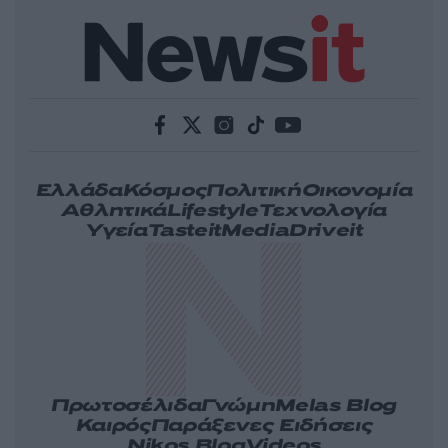
Ελλάδα
Κόσμος
Πολιτική
Οικονομία
Αθλητικά
Lifestyle
Τεχνολογία
Υγεία
Tasteit
Media
Driveit
Πρωτοσέλιδα
Γνώμη
Melas Blog
Καιρός
Παράξενες Ειδήσεις
Nikos Blog
Videos