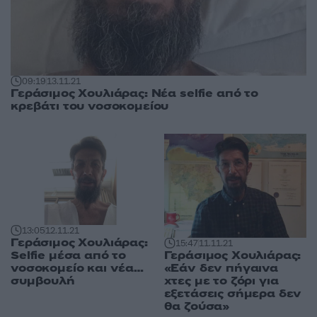
09:19
13.11.21
Γεράσιμος Χουλιάρας: Νέα selfie από το
κρεβάτι του νοσοκομείου
13:05
12.11.21
Γεράσιμος Χουλιάρας:
15:47
11.11.21
Selfie μέσα από το
Γεράσιμος Χουλιάρας:
νοσοκομείο και νέα…
«Εάν δεν πήγαινα
συμβουλή
χτες με το ζόρι για
εξετάσεις σήμερα δεν
θα ζούσα»