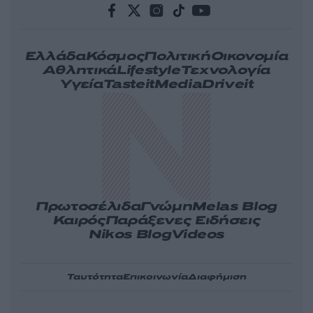
Ελλάδα
Κόσμος
Πολιτική
Οικονομία
Αθλητικά
Lifestyle
Τεχνολογία
Υγεία
Tasteit
Media
Driveit
Πρωτοσέλιδα
Γνώμη
Melas Blog
Καιρός
Παράξενες Ειδήσεις
Nikos Blog
Videos
Ταυτότητα
Επικοινωνία
Διαφήμιση