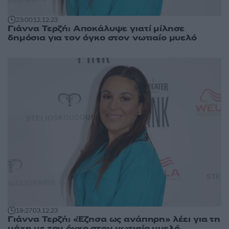
23:00
12.12.23
Γιάννα Τερζή: Αποκάλυψε γιατί μίλησε
δημόσια για τον όγκο στον νωτιαίο μυελό
19:27
03.12.23
Γιάννα Τερζή: «Έζησα ως ανάπηρη» λέει για τη
μάχη με τον όγκο στον νωτιαίο μυελό