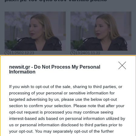
11:25
02.12.23
13:24
01.11.22
Η Γιάννα Τερζή
Γιάννα Τερζή: Έκανα
αποκάλυψε πως είχε
ένα μεγάλο
newsit.gr -
Do Not Process My Personal
όγκο στον νωτιαίο
χειρουργείο, το βίωσα
Information
μυελό με μία
με την οικογένεια και
φωτογραφία
τους φίλους μου
If you wish to opt-out of the sale, sharing to third parties, or
processing of your personal or sensitive information for
targeted advertising by us, please use the below opt-out
ΔΙΑΦΗΜΙΣΗ
section to confirm your selection. Please note that after your
opt-out request is processed you may continue seeing
interest-based ads based on personal information utilized by
us or personal information disclosed to third parties prior to
your opt-out. You may separately opt-out of the further