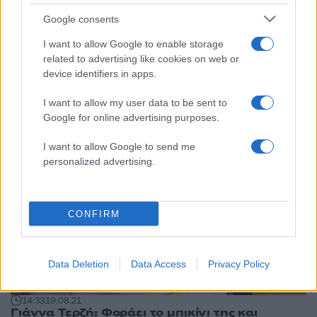
18:33
14.09.21
Google consents
Γιάννα Τερζή: «Ο πατέρας μου δεν έχει δει
ολόκληρο το βίντεο κλιπ μας, τον πιάνουν τα
I want to allow Google to enable storage
κλάματα»
related to advertising like cookies on web or
device identifiers in apps.
I want to allow my user data to be sent to
Google for online advertising purposes.
I want to allow Google to send me
personalized advertising.
CONFIRM
Data Deletion
Data Access
Privacy Policy
14:33
19.08.21
Γιάννα Τερζή: Φοράει το μπικίνι της και