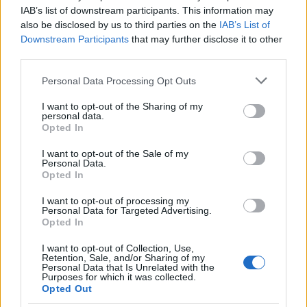
IAB’s list of downstream participants. This information may
also be disclosed by us to third parties on the
IAB’s List of
Downstream Participants
that may further disclose it to other
third parties.
Please note that this website/app uses one or more Google
Personal Data Processing Opt Outs
services and may gather and store information including but
not limited to your visit or usage behaviour. You may click to
I want to opt-out of the Sharing of my
personal data.
grant or deny consent to Google and its third-party tags to
Opted In
use your data for below specified purposes in below Google
consent section.
I want to opt-out of the Sale of my
Personal Data.
Opted In
I want to opt-out of processing my
18:22
27.02.25
Personal Data for Targeted Advertising.
Ο Γιώργος Αγγελόπουλος θα δει από κοντά το
Opted In
Βίρτους Μπολόνια – Ολυμπιακός
I want to opt-out of Collection, Use,
Retention, Sale, and/or Sharing of my
Personal Data that Is Unrelated with the
Purposes for which it was collected.
Opted Out