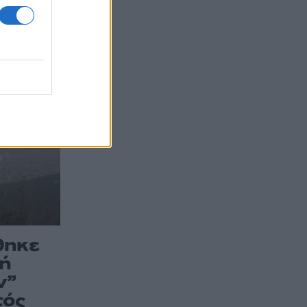
θηκε
κή
ν”
τός