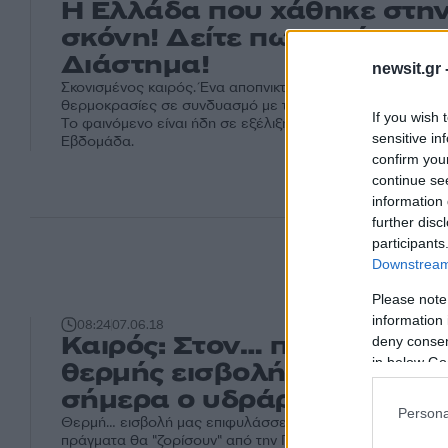
Η Ελλάδα που χάθηκε στη
σκόνη! Δείτε πως φαίνεται
Διάστημα!
newsit.gr 
Σκονισμένος καιρός. Ένα αποπνικτικό κοκτέιλ δημιουργούν
θερμοκρασίες σε συνδυασμό με την μεταφορά σκόνης απ
If you wish 
Το φαινόμενο είναι ήδη σε εξέλιξη και θα διαρκέσει όλη 
sensitive in
Εβδομάδα.
confirm you
continue se
information 
further disc
participants
Downstream 
Please note
information 
08:24
07.06.18
Καιρός: Στον… προθάλαμο 
deny consent
in below Go
θερμής εισβολής! Μέχρι το
σήμερα ο υδράργυρος
Persona
Θερμή… εισβολή μας επιφυλάσσει ο καιρός για το επόμεν
πράγματα θα "ζορίσουν" από την Παρασκευή. Όχι πως σή