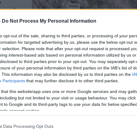
ν
 από το
-
Do Not Process My Personal Information
 οι υψηλές
ό την Αφρική.
to opt-out of the sale, sharing to third parties, or processing of your per
την Μεγάλη
formation for targeted advertising by us, please use the below opt-out s
r selection. Please note that after your opt-out request is processed y
eing interest-based ads based on personal information utilized by us or
disclosed to third parties prior to your opt-out. You may separately opt-
losure of your personal information by third parties on the IAB’s list of
. This information may also be disclosed by us to third parties on the
IA
Participants
that may further disclose it to other third parties.
 that this website/app uses one or more Google services and may gath
including but not limited to your visit or usage behaviour. You may click 
της
 to Google and its third-party tags to use your data for below specifi
ogle consent section.
υς 35
l Data Processing Opt Outs
ο τριήμερο. Τα
μερα Πέμπτη