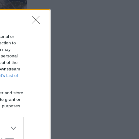
sonal or
ection to
ou may
 personal
out of the
 downstream
B’s List of
er and store
to grant or
ed purposes