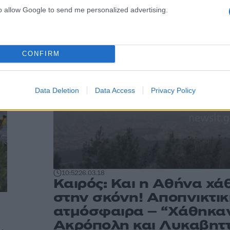
to allow Google to send me personalized advertising.
CONFIRM
Data Deletion
Data Access
Privacy Policy
10:52
26.03.18
Καιρός: Και η Αθήνα χά
στην σκόνη! Αποπνικτι
ατμόσφαιρα – “Χάθηκα
Ακρόπολη και Λυκαβητ