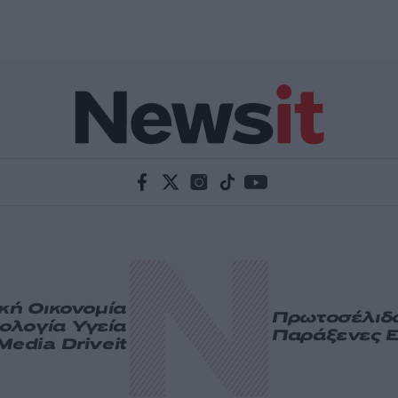
ική
Οικονομία
Πρωτοσέλιδ
ολογία
Υγεία
Παράξενες Ε
Media
Driveit