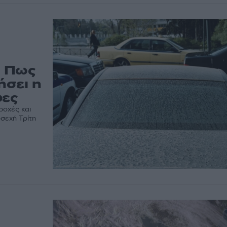
– Πως
ήσει η
ρες
ροχές και
σεχή Τρίτη