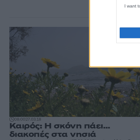
I want 
08:00
27.03.18
Καιρός: Η σκόνη πάει…
διακοπές στα νησιά