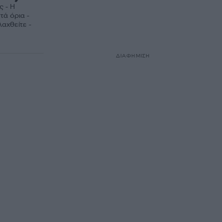
ς - Η
τά όρια -
αχθείτε -
ΔΙΑΦΗΜΙΣΗ