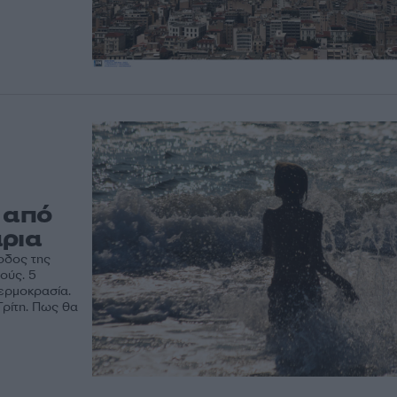
 από
άρια
οδος της
ούς. 5
θερμοκρασία.
Τρίτη. Πως θα