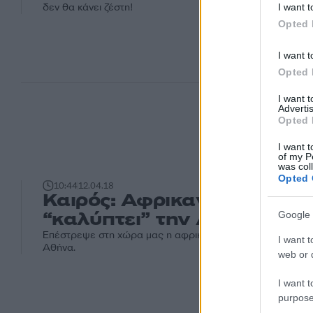
δεν θα κάνει ζέστη!
I want t
Opted 
I want t
Opted 
I want 
Advertis
Opted 
I want t
of my P
was col
Opted 
10:44
12.04.18
Καιρός: Αφρικανική σκόνη
“καλύπτει” την Αθήνα [pics
Google 
Επέστρεψε στη χώρα μας η αφρικανική σκόνη, που "καλύπτ
I want t
Αθήνα.
web or d
I want t
purpose