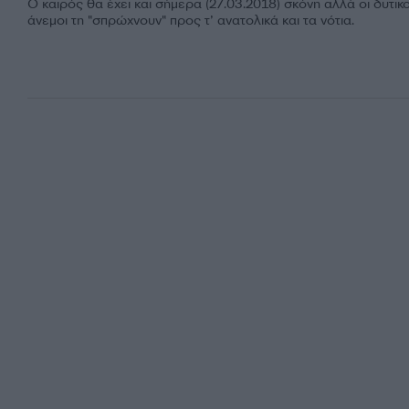
Ο καιρός θα έχει και σήμερα (27.03.2018) σκόνη αλλά οι δυτικο
άνεμοι τη "σπρώχνουν" προς τ’ ανατολικά και τα νότια.