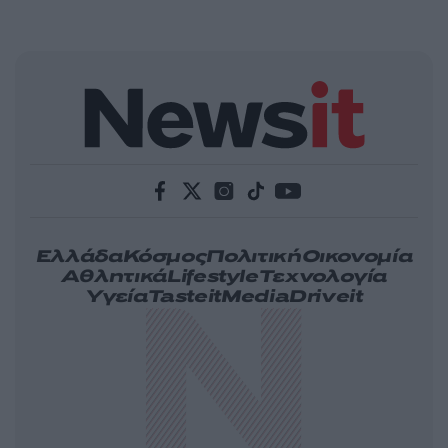
Ελλάδα
Κόσμος
Πολιτική
Οικονομία
Αθλητικά
Lifestyle
Τεχνολογία
Υγεία
Tasteit
Media
Driveit