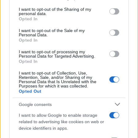
απόγευμα στα ηπειρωτικά.
services and may gather and store information including but
Άνεμοι: βόρειοι βορειοδυτικοί 3 με 5 και
not limited to your visit or usage behaviour. You may click to
I want to opt-out of the Sharing of my
personal data.
grant or deny consent to Google and its third-party tags to
βαθμιαία στα πελάγη τοπικά 6 μποφόρ.
Opted In
use your data for below specified purposes in below Google
Θερμοκρασία: σε πτώση στα βόρεια.
consent section.
I want to opt-out of the Sale of my
Personal Data.
ΔΙΑΦΗΜΙΣΗ
Opted In
I want to opt-out of processing my
Personal Data for Targeted Advertising.
Opted In
I want to opt-out of Collection, Use,
Retention, Sale, and/or Sharing of my
Personal Data that Is Unrelated with the
Purposes for which it was collected.
Opted Out
Google consents
I want to allow Google to enable storage
related to advertising like cookies on web or
device identifiers in apps.
Αν τα χάσατε