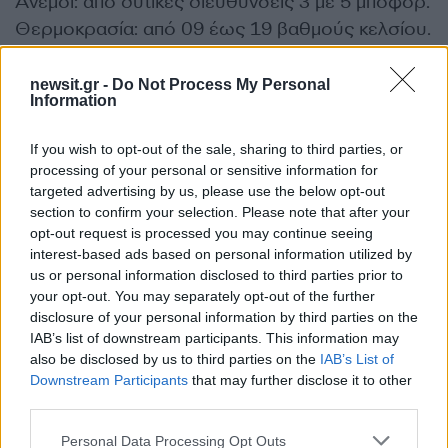
Άνεμοι: από δυτικές διευθύνσεις 3 με 5 μποφόρ.
Θερμοκρασία: από 09 έως 19 βαθμούς κελσίου.
Θεσσαλονίκη
newsit.gr -
Do Not Process My Personal
Information
Καιρός: λίγες νεφώσεις παροδικά αυξημένες
κυρίως τις μεσημβρινές ώρες με πιθανότητα
If you wish to opt-out of the sale, sharing to third parties, or
τοπικών όμβρων.
processing of your personal or sensitive information for
Άνεμοι: μεταβλητοί ασθενείς.
targeted advertising by us, please use the below opt-out
section to confirm your selection. Please note that after your
Θερμοκρασία: από 06 έως 16 βαθμούς κελσίου.
opt-out request is processed you may continue seeing
interest-based ads based on personal information utilized by
us or personal information disclosed to third parties prior to
Ο καιρός αύριο Τετάρτη 28-03-2018
your opt-out. You may separately opt-out of the further
disclosure of your personal information by third parties on the
Στην ανατολική και νότια χώρα νεφώσεις με
IAB’s list of downstream participants. This information may
also be disclosed by us to third parties on the
IAB’s List of
τοπικές βροχές και πιθανόν σποραδικές
Downstream Participants
that may further disclose it to other
καταιγίδες με βαθμιαία βελτίωση. Στην υπόλοιπη
third parties.
χώρα λίγες νεφώσεις παροδικά αυξημένες το
Please note that this website/app uses one or more Google
Personal Data Processing Opt Outs