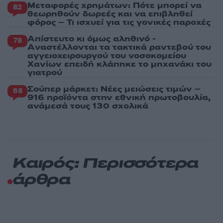
Μεταφορές χρημάτων: Πότε μπορεί να
82
θεωρηθούν δωρεές και να επιβληθεί
φόρος – Τι ισχυεί για τις γονικές παροχές
Απίστευτο κι όμως αληθινό -
78
Aναστέλλονται τα τακτικά ραντεβού του
αγγειοχειρουργού του νοσοκομείου
Χανίων επειδή κλάπηκε το μηχανάκι του
γιατρού
Σούπερ μάρκετ: Νέες μειώσεις τιμών –
68
916 προϊόντα στην εθνική πρωτοβουλία,
ανάμεσά τους 130 σχολικά
Καιρός: Περισσότερα
άρθρα