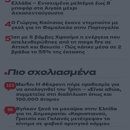
Ελλάδα – Ενισχυμένα μελτέμια έως 8
μποφόρ στο Αιγαίο μέχρι
Δεκαπενταύγουστο
4
Ο Γιώργος Κούτσιας έκανε ντεμπούτο με
γκολ για τη Φαμαλικάο στην Πορτογαλία
5
Ίση με 6 βόμβες Χιροσίμα η ενέργεια που
απελευθερώθηκε από τη mega fire σε
Αττική και Βοιωτία - Πώς κάηκε μέσα σε 2
βράδια το 55% της έκτασης
Πιο σχολιασμένα
Marfin: Η 46χρονη πήρε προθεσμία για
103
να απολογηθεί την Τρίτη – «Είναι αθώα,
συμμετείχε στη διαδήλωση όπως και
100.000 άτομα»
Βγήκαν ξανά τα μαχαίρια στην Ελπίδα
96
για τη Δημοκρατία: «Καρυστιανού,
Γρατσία και Γαλανός μετέτρεψαν το
κίνημα σε φοβικό αρχηγικό κόμμα»