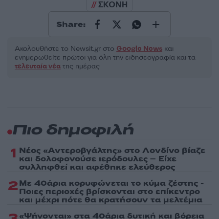
ΣΚΟΝΗ
Share:
Ακολουθήστε το Νewsit.gr στο
Google News
και
ενημερωθείτε πρώτοι για όλη την ειδησεογραφία και τα
τελευταία νέα
της ημέρας
Πιο δημοφιλή
1
Νέος «Αντεροβγάλτης» στο Λονδίνο βίαζε
και δολοφονούσε ιερόδουλες – Είχε
συλληφθεί και αφέθηκε ελεύθερος
2
Με 40άρια κορυφώνεται το κύμα ζέστης -
Ποιες περιοχές βρίσκονται στο επίκεντρο
και μέχρι πότε θα κρατήσουν τα μελτέμια
3
«Ψήνονται» στα 40άρια δυτική και βόρεια