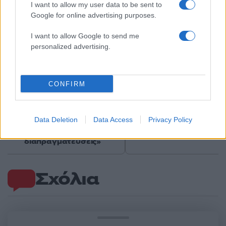
I want to allow my user data to be sent to
Google for online advertising purposes.
I want to allow Google to send me
personalized advertising.
CONFIRM
Οι 6 όροι «φωτιά» του Ιράν
Τραγωδία στην Πάρο
στις ΗΠΑ για τα Στενά του
4χρονος βρέθηκε νεκ
Ορμούζ - «Ποτέ δεν θα
σε πισίνα
Data Deletion
Data Access
Privacy Policy
κάνουμε πίσω, είτε σε
πόλεμο είτε σε
διαπραγματεύσεις»
Σχόλια