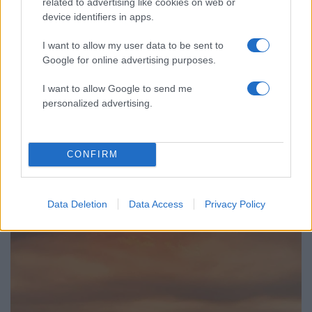
related to advertising like cookies on web or
device identifiers in apps.
I want to allow my user data to be sent to
13:43
22.08.23
Google for online advertising purposes.
«Πνίγεται» στους καπνούς ο Ασπρόπυργος -
Μεγάλο πέπλο ορατό από την Κηφισίας,
συγκλονιστικό βίντεο από ψηλά!
I want to allow Google to send me
personalized advertising.
CONFIRM
Data Deletion
Data Access
Privacy Policy