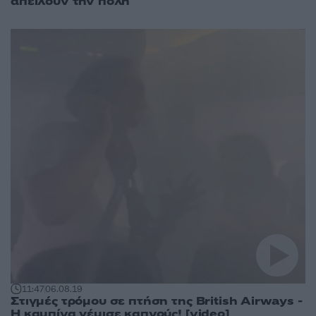
απειλούν την πόλη
11:47
06.08.19
Στιγμές τρόμου σε πτήση της British Airways -
Η καμπίνα γέμισε καπνούς! [video]