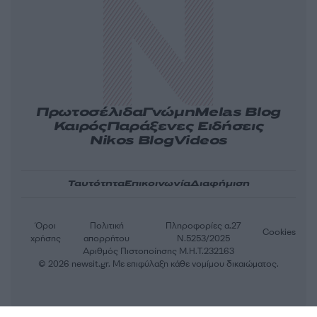
Πρωτοσέλιδα
Γνώμη
Melas Blog
Καιρός
Παράξενες Ειδήσεις
Nikos Blog
Videos
Ταυτότητα
Επικοινωνία
Διαφήμιση
Όροι
Πολιτική
Πληροφορίες α.27
Cookies
χρήσης
απορρήτου
Ν.5253/2025
Αριθμός Πιστοποίησης Μ.Η.Τ.232163
© 2026 newsit.gr. Με επιφύλαξη κάθε νομίμου δικαιώματος.