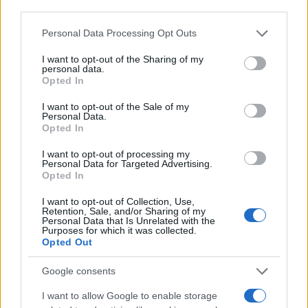
third parties.
Please note that this website/app uses one or more Google
Personal Data Processing Opt Outs
services and may gather and store information including but
not limited to your visit or usage behaviour. You may click to
I want to opt-out of the Sharing of my
personal data.
grant or deny consent to Google and its third-party tags to
14:16
22.08.23
Opted In
Πώς θα προστατευτείτε από τους καπνούς από
use your data for below specified purposes in below Google
τις φωτιές - Χρήσιμες οδηγίες της Ένωσης
consent section.
I want to opt-out of the Sale of my
Πνευμονολόγων Ελλάδας
Personal Data.
Opted In
I want to opt-out of processing my
Personal Data for Targeted Advertising.
Opted In
I want to opt-out of Collection, Use,
Retention, Sale, and/or Sharing of my
Personal Data that Is Unrelated with the
Purposes for which it was collected.
Opted Out
Google consents
I want to allow Google to enable storage