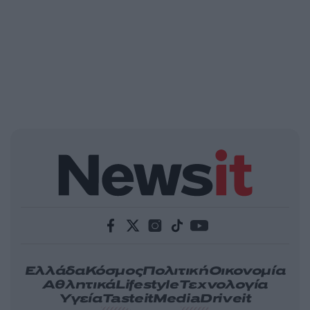
Ελλάδα
Κόσμος
Πολιτική
Οικονομία
Αθλητικά
Lifestyle
Τεχνολογία
Υγεία
Tasteit
Media
Driveit