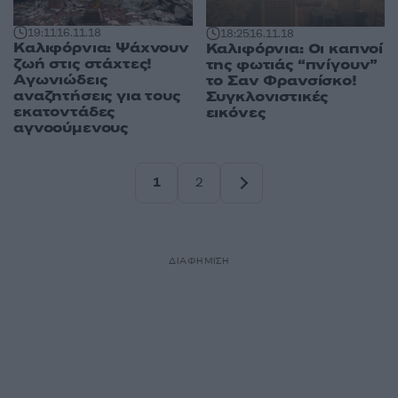
19:11
16.11.18
18:25
16.11.18
Καλιφόρνια: Ψάχνουν
Καλιφόρνια: Οι καπνοί
ζωή στις στάχτες!
της φωτιάς “πνίγουν”
Αγωνιώδεις
το Σαν Φρανσίσκο!
αναζητήσεις για τους
Συγκλονιστικές
εκατοντάδες
εικόνες
αγνοούμενους
1
2
Σελίδα
Σελίδα
ΔΙΑΦΗΜΙΣΗ