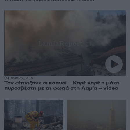
15:39
26.12.18
Τον «έπνιξαν» οι καπνοί – Καρέ καρέ η μάχη
πυροσβέστη με τη φωτιά στη Λαμία – video