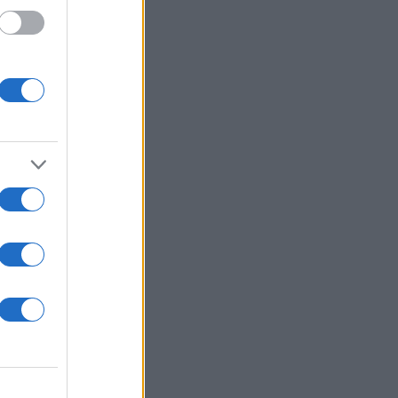
προύνι