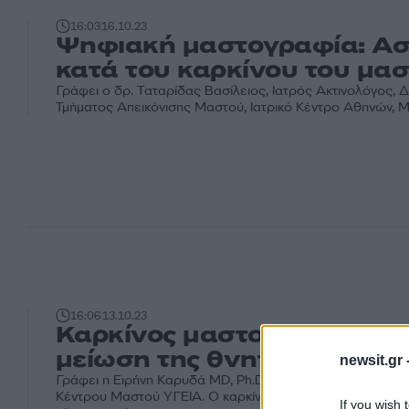
16:03
16.10.23
Ψηφιακή μαστογραφία: Ασ
κατά του καρκίνου του μα
Γράφει ο δρ. Ταταρίδας Βασίλειος, Ιατρός Ακτινολόγος, 
Τμήματος Απεικόνισης Μαστού, Ιατρικό Κέντρο Αθηνών, Μα
16:06
13.10.23
Καρκίνος μαστού: Που οφεί
μείωση της θνητότητας;
newsit.gr 
Γράφει η Ειρήνη Καρυδά MD, Ph.D, Χειρουργός Μαστού, 
Κέντρου Μαστού ΥΓΕΙΑ. Ο καρκίνος του μαστού είναι ο 
If you wish 