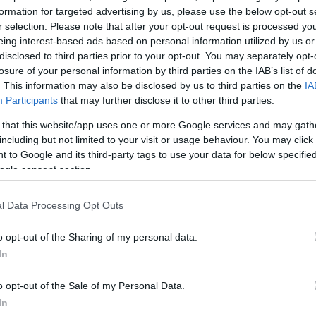
formation for targeted advertising by us, please use the below opt-out s
r selection. Please note that after your opt-out request is processed y
eing interest-based ads based on personal information utilized by us or
disclosed to third parties prior to your opt-out. You may separately opt-
losure of your personal information by third parties on the IAB’s list of
. This information may also be disclosed by us to third parties on the
IA
Participants
that may further disclose it to other third parties.
 that this website/app uses one or more Google services and may gath
including but not limited to your visit or usage behaviour. You may click 
 to Google and its third-party tags to use your data for below specifi
γιατί
ogle consent section.
προτιμά
l Data Processing Opt Outs
ύσιμος
 να νοσήσουν
o opt-out of the Sharing of my personal data.
In
o opt-out of the Sale of my Personal Data.
In