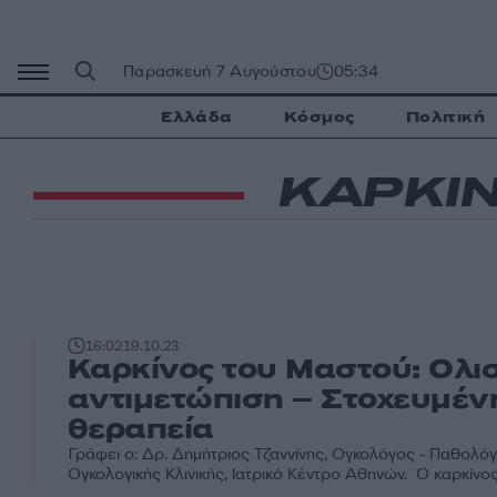
Μετάβαση
σε
περιεχόμενο
Παρασκευή 7 Αυγούστου
05:34
Ελλάδα
Κόσμος
Πολιτική
ΚΑΡΚΙ
16:02
19.10.23
Καρκίνος του Μαστού: Ολι
αντιμετώπιση – Στοχευμέν
θεραπεία
Γράφει ο: Δρ. Δημήτριος Τζαννίνης, Ογκολόγος - Παθολόγ
Ογκολογικής Κλινικής, Ιατρικό Κέντρο Αθηνών. Ο καρκίνος