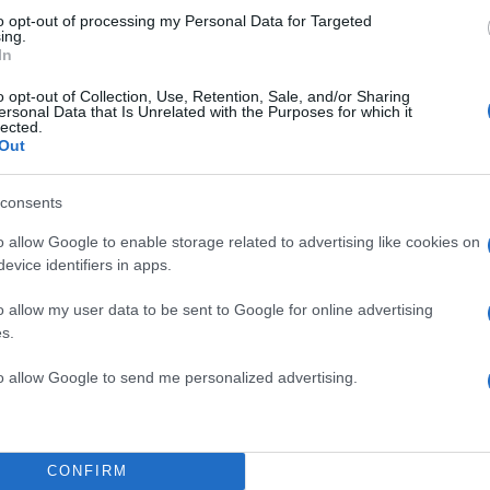
to opt-out of processing my Personal Data for Targeted
ing.
In
o opt-out of Collection, Use, Retention, Sale, and/or Sharing
ersonal Data that Is Unrelated with the Purposes for which it
lected.
Out
consents
o allow Google to enable storage related to advertising like cookies on
evice identifiers in apps.
o allow my user data to be sent to Google for online advertising
s.
15:29
04.10.23
to allow Google to send me personalized advertising.
Συγκλονίζει η Κάρλα Μ
για την μάχη της με τον
καρκίνο του μαστού -
«Στάθηκα τυχερή...»
CONFIRM