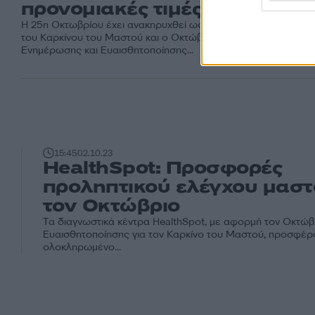
προνομιακές τιμές
Η 25η Οκτωβρίου έχει ανακηρυχθεί ως Παγκόσμια Ημέρα κατά
του Καρκίνου του Μαστού και ο Οκτώβριος ως Μήνας
Ενημέρωσης και Ευαισθητοποίησης...
15:45
02.10.23
HealthSpot: Προσφορές
προληπτικού ελέγχου μαστ
τον Οκτώβριο
Τα διαγνωστικά κέντρα HealthSpot, με αφορμή τον Οκτώβ
Ευαισθητοποίησης για τον Καρκίνο του Μαστού, προσφέρ
ολοκληρωμένο...