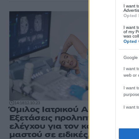
I want 
Advertis
Opted 
I want t
of my P
was col
Opted 
Google 
I want t
web or d
I want t
purpose
14:18
12.10.23
Όμιλος Ιατρικού Αθηνών:
I want 
Εξετάσεις προληπτικού
ελέγχου για τον καρκίνο του
μαστού σε ειδικές,