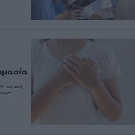
ημασία
 Χειρουργός
ηνών,