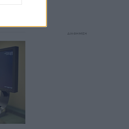
διαγνώστηκε
σει... Η
ΔΙΑΦΗΜΙΣΗ