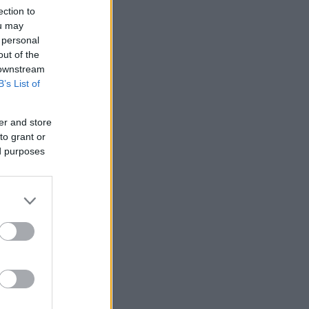
ection to
ou may
 personal
out of the
 downstream
B’s List of
er and store
to grant or
ed purposes