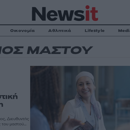
Οικονομία
Αθλητικά
Lifestyle
Medi
ΝΟΣ ΜΑΣΤΟΥ
στική
η
ος, Διευθυντής
 του μαστού...