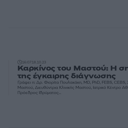
16:07
18.10.23
Καρκίνος του Μαστού: Η σ
της έγκαιρης διάγνωσης
Γράφει η: Δρ. Φιορίτα Πουλακάκη, MD, PhD, FEBS, CΕBS,
Μαστού, Διευθύντρια Κλινικής Μαστού, Ιατρικό Κέντρο Αθ
Πρόεδρος Ιδρύματος...