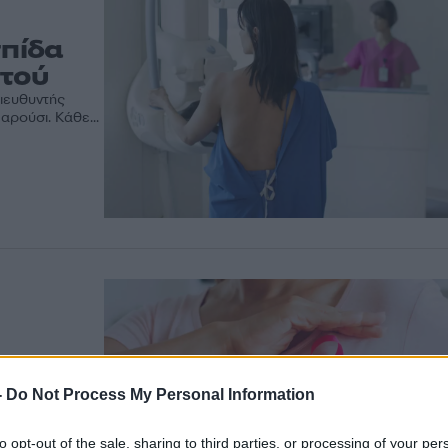
πίδα
στού
Διευθυντής
ρούσι. Κάθε...
λεται η
-
Do Not Process My Personal Information
Διευθύντρια
συχνότερος
to opt-out of the sale, sharing to third parties, or processing of your per