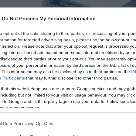
ούμενες
-
Do Not Process My Personal Information
ο
ol
to opt-out of the sale, sharing to third parties, or processing of your per
formation for targeted advertising by us, please use the below opt-out s
ν Ευρώπη από
r selection. Please note that after your opt-out request is processed y
μάλιστα στα
eing interest-based ads based on personal information utilized by us or
disclosed to third parties prior to your opt-out. You may separately opt-
losure of your personal information by third parties on the IAB’s list of
. This information may also be disclosed by us to third parties on the
IA
Participants
that may further disclose it to other third parties.
 that this website/app uses one or more Google services and may gath
including but not limited to your visit or usage behaviour. You may click 
 to Google and its third-party tags to use your data for below specifi
ogle consent section.
ί της
l Data Processing Opt Outs
ληρούς