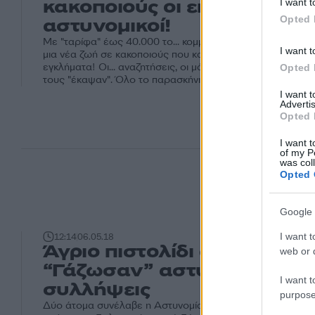
κακοποιούς οι επίορκοι
I want t
Opted 
αστυνομικοί!
Με "ταρίφα" έως 40.000 το... κομμάτι, οι έξι αστυνομικοί 
I want t
μια νέα ζωή σε κακοποιούς που καταζητούνταν για σοκαρι
εγκλήματα! Οι... αναζητήσεις, οι μάρτυρες - μαϊμού και τα
Opted 
τους "έκαψαν". Όλο το παρασκήνιο.
I want 
Advertis
Opted 
I want t
of my P
was col
Opted 
Google 
I want t
12:14
06.05.18
Άγριο πιστολίδι στην Κύπρο
web or d
“Γάζωσαν” αστυνομικούς 
I want t
συλλήψεις
purpose
Δύο άτομα συνέλαβε η Αστυνομία αναφορικά με διερευ