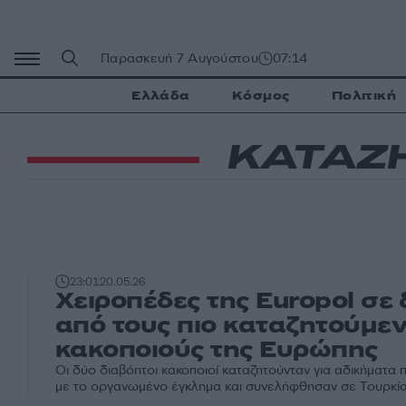
Μετάβαση
σε
περιεχόμενο
Παρασκευή 7 Αυγούστου
07:14
Ελλάδα
Κόσμος
Πολιτική
ΚΑΤΑΖ
23:01
20.05.26
Χειροπέδες της Europol σε
από τους πιο καταζητούμε
κακοποιούς της Ευρώπης
Οι δύο διαβόητοι κακοποιοί καταζητούνταν για αδικήματα 
με το οργανωμένο έγκλημα και συνελήφθησαν σε Τουρκία 