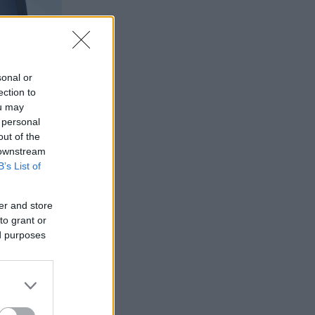
sonal or
ection to
ou may
 personal
out of the
 downstream
B’s List of
er and store
to grant or
ed purposes