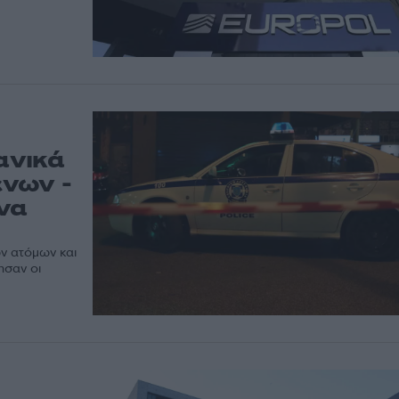
ανικά
ενων -
 να
ων ατόμων και
ησαν οι