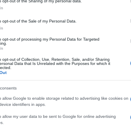
o opt-out of the Sharing of my personal data.
In
έδιναν απλόχερα
o opt-out of the Sale of my Personal Data.
στικά
 μηνύματα που
In
to opt-out of processing my Personal Data for Targeted
ing.
In
o opt-out of Collection, Use, Retention, Sale, and/or Sharing
ersonal Data that Is Unrelated with the Purposes for which it
lected.
Out
consents
o allow Google to enable storage related to advertising like cookies on
!
evice identifiers in apps.
– Δυο
o allow my user data to be sent to Google for online advertising
s.
νώμενη υπόθεση