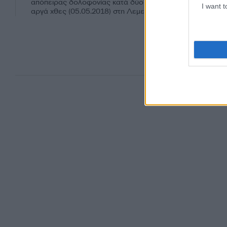
απόπειρας δολοφονίας κατά δύο αστυνομικών στη διάρκε
I want 
αργά χθες (05.05.2018) στη Λεμεσό.