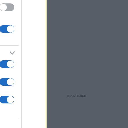
 του
ιακής
ον
ΔΙΑΦΗΜΙΣΗ
.