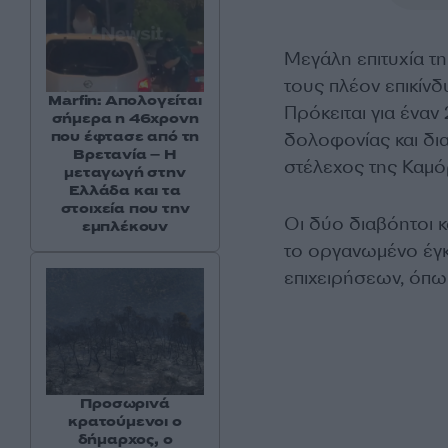
Μεγάλη επιτυχία τ
τους πλέον επικίν
Marfin: Απολογείται
Πρόκειται για ένα
σήμερα η 46χρονη
που έφτασε από τη
δολοφονίας και δια
Βρετανία – Η
στέλεχος της Καμό
μεταγωγή στην
Ελλάδα και τα
στοιχεία που την
Οι δύο διαβόητοι κ
εμπλέκουν
το οργανωμένο έγκ
επιχειρήσεων, όπως
Προσωρινά
κρατούμενοι ο
δήμαρχος, ο