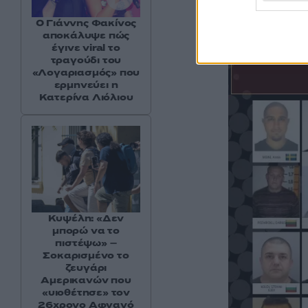
Ο Γιάννης Φακίνος
αποκάλυψε πώς
έγινε viral το
τραγούδι του
«Λογαριασμός» που
ερμηνεύει η
Κατερίνα Λιόλιου
Κυψέλη: «Δεν
μπορώ να το
πιστέψω» –
Σοκαρισμένο το
ζευγάρι
Αμερικανών που
«υιοθέτησε» τον
26χρονο Αφγανό