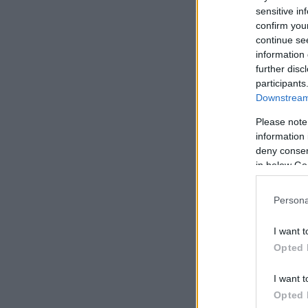
από περιφερειακό 
sensitive in
confirm you
continue se
information 
further disc
participants
Downstream 
Please note
information 
deny consent
in below Go
Persona
I want t
Opted 
I want t
Opted 