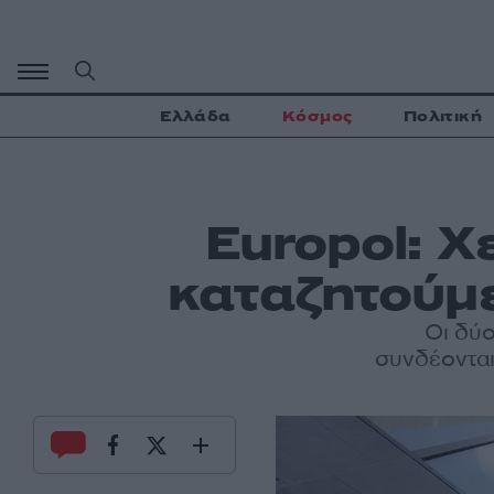
Μετάβαση
σε
περιεχόμενο
Ελλάδα
Κόσμος
Πολιτική
Europol: Χ
καταζητούμ
Οι δύο
συνδέονται