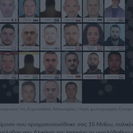
τούμενους της Ευρωπαϊκής Αστυνομίας / πηγή φωτογραφίας Europo
ίρηση που πραγματοποιήθηκε στις 15 Μαΐου, ιταλικές
υνέλαβαν στο Αλικάντε της Ισπανίας το υψηλόβαθμο 