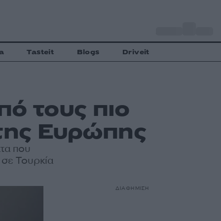
o
Αθήνα
27
C
a
Tasteit
Blogs
Driveit
πό τους πιο
της Ευρώπης
ατα που
 σε Τουρκία
ΔΙΑΦΗΜΙΣΗ