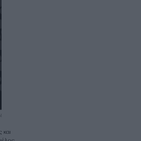
l
 και
μέλος