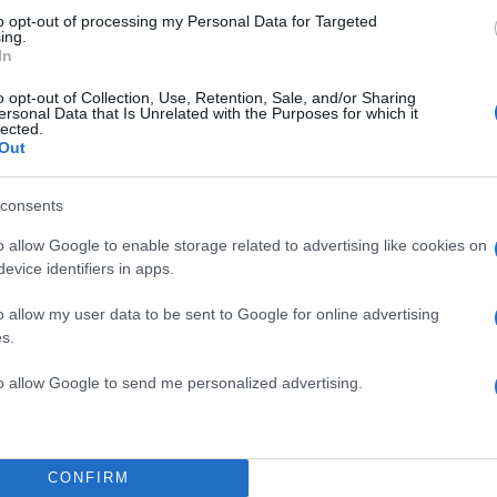
to opt-out of processing my Personal Data for Targeted
ing.
In
o opt-out of Collection, Use, Retention, Sale, and/or Sharing
ersonal Data that Is Unrelated with the Purposes for which it
lected.
Out
consents
o allow Google to enable storage related to advertising like cookies on
evice identifiers in apps.
στις αρχές Μαΐου, λίγες ημέρες μετά τη δημοσίευση
o allow my user data to be sent to Google for online advertising
στότοπο EU Most Wanted, στο πλαίσιο της επιχειρησ
s.
Europol. Η συγκεκριμένη ομάδα επικεντρώνεται στ
to allow Google to send me personalized advertising.
ων από τα πιο επικίνδυνα άτομα στην Ευρώπη που
τυα παροχής εγκληματικών υπηρεσιών έναντι αμοιβής
CONFIRM