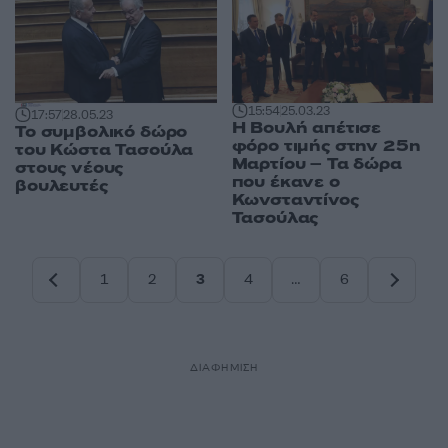
15:54
25.03.23
17:57
28.05.23
Η Βουλή απέτισε
Το συμβολικό δώρο
φόρο τιμής στην 25η
του Κώστα Τασούλα
Μαρτίου – Τα δώρα
στους νέους
που έκανε ο
βουλευτές
Κωνσταντίνος
Τασούλας
1
2
3
4
…
6
Σελίδα
Σελίδα
Σελίδα
Σελίδα
Σελίδα
ΔΙΑΦΗΜΙΣΗ