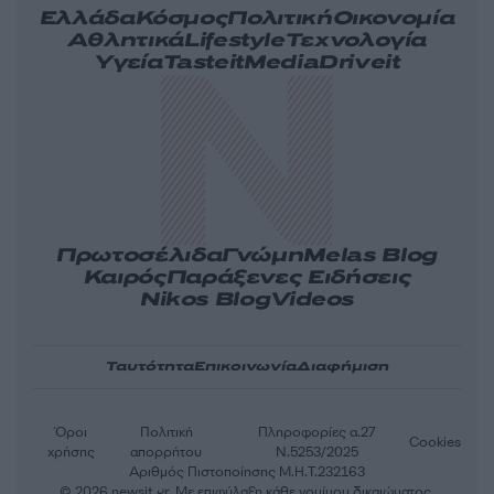
Ελλάδα
Κόσμος
Πολιτική
Οικονομία
Αθλητικά
Lifestyle
Τεχνολογία
Υγεία
Tasteit
Media
Driveit
Πρωτοσέλιδα
Γνώμη
Melas Blog
Καιρός
Παράξενες Ειδήσεις
Nikos Blog
Videos
Ταυτότητα
Επικοινωνία
Διαφήμιση
Όροι
Πολιτική
Πληροφορίες α.27
Cookies
χρήσης
απορρήτου
Ν.5253/2025
Αριθμός Πιστοποίησης Μ.Η.Τ.232163
© 2026 newsit.gr. Με επιφύλαξη κάθε νομίμου δικαιώματος.