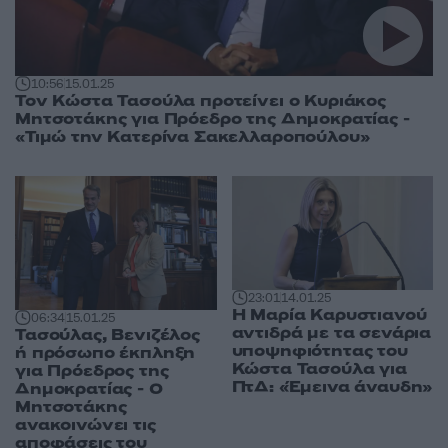
10:56
15.01.25
Τον Κώστα Τασούλα προτείνει ο Κυριάκος
Μητσοτάκης για Πρόεδρο της Δημοκρατίας -
«Τιμώ την Κατερίνα Σακελλαροπούλου»
23:01
14.01.25
Η Μαρία Καρυστιανού
06:34
15.01.25
αντιδρά με τα σενάρια
Τασούλας, Βενιζέλος
υποψηφιότητας του
ή πρόσωπο έκπληξη
Κώστα Τασούλα για
για Πρόεδρος της
ΠτΔ: «Έμεινα άναυδη»
Δημοκρατίας - Ο
Μητσοτάκης
ανακοινώνει τις
αποφάσεις του