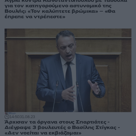
Άγρια κόντρα Κωνσταντοπούλου με Τασούλα
για τον κατηγορούμενο αστυνομικό της
Βουλής: «Τον καλύπτετε βρώμικα» – «Θα
έπρεπε να ντρέπεστε»
14:50
31.08.23
Άρχισαν τα όργανα στους Σπαρτιάτες -
Διέγραψε 3 βουλευτές ο Βασίλης Στίγκας -
«Δεν νοείται να εκβιάζομαι»