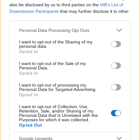
also be disclosed by us to third parties on the
IAB’s List of
Downstream Participants
that may further disclose it to other
third parties.
Please note that this website/app uses one or more Google
Personal Data Processing Opt Outs
services and may gather and store information including but
not limited to your visit or usage behaviour. You may click to
I want to opt-out of the Sharing of my
personal data.
grant or deny consent to Google and its third-party tags to
Opted In
use your data for below specified purposes in below Google
consent section.
I want to opt-out of the Sale of my
16:19
14.01.25
Personal Data.
Τασούλας σε Γιαννούλη για Προεδρία της
Opted In
Δημοκρατίας: «Και αύριο και αντιμεθαύριο
πάλι Πρόεδρος της Βουλής θα είμαι»
I want to opt-out of processing my
Personal Data for Targeted Advertising.
Opted In
I want to opt-out of Collection, Use,
Retention, Sale, and/or Sharing of my
Personal Data that Is Unrelated with the
Purposes for which it was collected.
Opted Out
Google consents