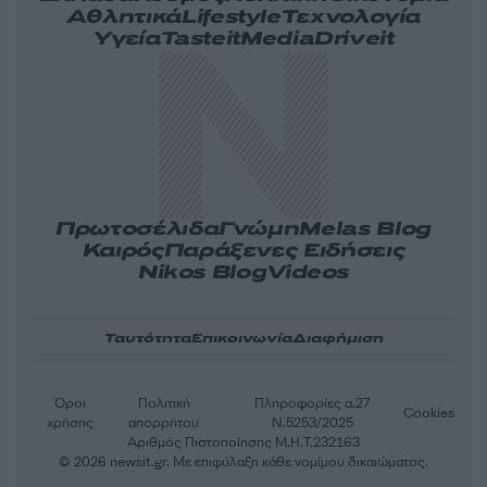
Αθλητικά
Lifestyle
Τεχνολογία
Υγεία
Tasteit
Media
Driveit
Πρωτοσέλιδα
Γνώμη
Melas Blog
Καιρός
Παράξενες Ειδήσεις
Nikos Blog
Videos
Ταυτότητα
Επικοινωνία
Διαφήμιση
Όροι
Πολιτική
Πληροφορίες α.27
Cookies
χρήσης
απορρήτου
Ν.5253/2025
Αριθμός Πιστοποίησης Μ.Η.Τ.232163
© 2026 newsit.gr. Με επιφύλαξη κάθε νομίμου δικαιώματος.