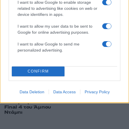
I want to allow Google to enable storage
related to advertising like cookies on web or
23:55
29.06.25
Ο Λεωνίδας Βόκολος αναλαμβάνει τον
device identifiers in apps.
Ατρόμητο
I want to allow my user data to be sent to
Google for online advertising purposes.
I want to allow Google to send me
personalized advertising.
10:36
07.05.25
12:52
21.01.25
CONFIRM
Παναθηναϊκός:
Τέλος ο Λεωνίδας
Μπασινάς, Φύσσας,
Βόκολος από τη Λαμία
Βόκολος, Κυριάκος και
Σεϊταρίδης
Data Deletion
Data Access
Privacy Policy
πανηγύρισαν μαζί για
την πρόκριση στο
Final 4 του Άμπου
Ντάμπι