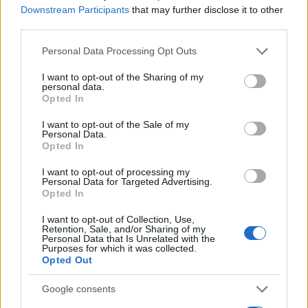
Downstream Participants
that may further disclose it to other
third parties.
Please note that this website/app uses one or more Google
Personal Data Processing Opt Outs
services and may gather and store information including but
not limited to your visit or usage behaviour. You may click to
I want to opt-out of the Sharing of my
21:28
09.11.25
personal data.
Ο Λεωνίδας Βόκολος αποδοκιμάστηκε μετά το
grant or deny consent to Google and its third-party tags to
Opted In
Ατρόμητος – Βόλος 0-1
use your data for below specified purposes in below Google
consent section.
I want to opt-out of the Sale of my
Personal Data.
Opted In
I want to opt-out of processing my
Personal Data for Targeted Advertising.
Opted In
I want to opt-out of Collection, Use,
Retention, Sale, and/or Sharing of my
Personal Data that Is Unrelated with the
Purposes for which it was collected.
Opted Out
Google consents