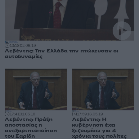
13:18
02.06.19
Λεβέντης: Την Ελλάδα την πτώχευσαν οι
αυτοδυναμίες
17:41
31.05.19
17:59
16.05.19
Λεβέντης: Πράξη
Λεβέντης: Η
αποστασίας η
κυβέρνηση έχει
ανεξαρτητοποίηση
ξεζουμίσει για 4
του Σαρίδη
χρόνια τους πολίτες