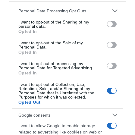
Please note that this website/app uses one or more Google
Personal Data Processing Opt Outs
services and may gather and store information including but
not limited to your visit or usage behaviour. You may click to
I want to opt-out of the Sharing of my
personal data.
grant or deny consent to Google and its third-party tags to
Opted In
use your data for below specified purposes in below Google
consent section.
I want to opt-out of the Sale of my
Personal Data.
Opted In
17:51
15.05.19
I want to opt-out of processing my
Λεβέντης: Θα πάρουμε πάνω από 5% στις
Personal Data for Targeted Advertising.
ευρωεκλογές
Opted In
I want to opt-out of Collection, Use,
Retention, Sale, and/or Sharing of my
Personal Data that Is Unrelated with the
Purposes for which it was collected.
Opted Out
Google consents
I want to allow Google to enable storage
related to advertising like cookies on web or