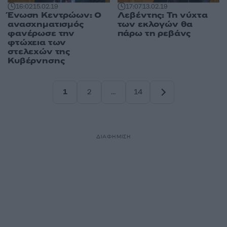
16:02
15.02.19
17:07
13.02.19
Ένωση Κεντρώων: Ο
Λεβέντης: Τη νύχτα
ανασχηματισμός
των εκλογών θα
φανέρωσε την
πάρω τη ρεβάνς
φτώχεια των
στελεχών της
Κυβέρνησης
1
2
…
14
Σελίδα
Σελίδα
Σελίδα
ΔΙΑΦΗΜΙΣΗ