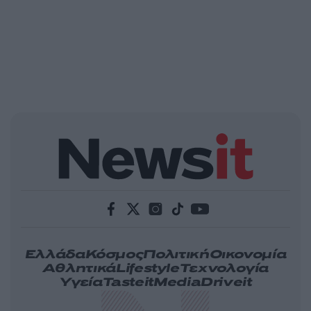
Ελλάδα
Κόσμος
Πολιτική
Οικονομία
Αθλητικά
Lifestyle
Τεχνολογία
Υγεία
Tasteit
Media
Driveit