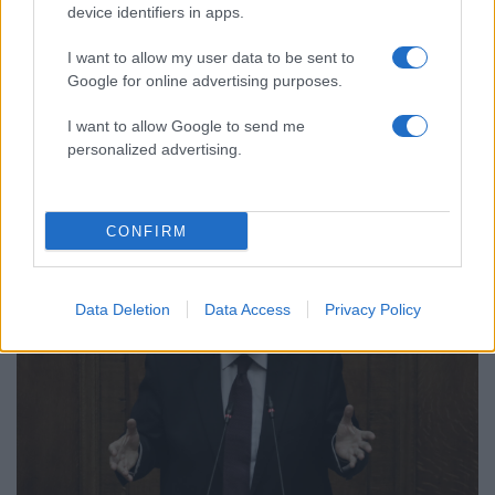
device identifiers in apps.
I want to allow my user data to be sent to
Google for online advertising purposes.
I want to allow Google to send me
21:17
07.05.19
personalized advertising.
Ένωση Κεντρώων: Ο πρωθυπουργός
επιστρέφει ψιχία
CONFIRM
Data Deletion
Data Access
Privacy Policy