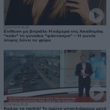
18:01
08.06.20
Επίθεση με βιτριόλι: Η κάμερα της Ακαδημίας
“καίει” τη γυναίκα “φάντασμα” – Η γωνία
λήψης λύνει το γρίφο
19:14
22.05.20
Καλώς τα παιδιά! Το πρώτο μποτιλιάρισμα μετά