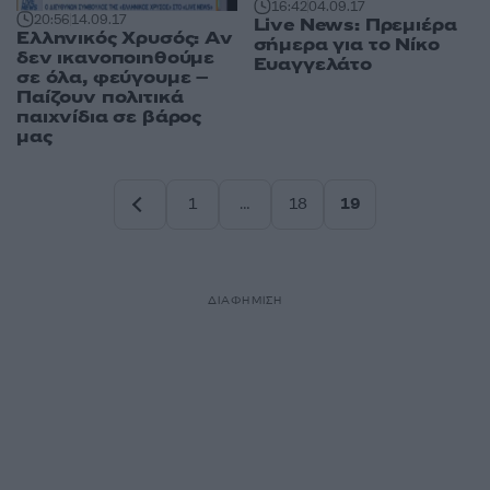
16:42
04.09.17
20:56
14.09.17
Live News: Πρεμιέρα
Ελληνικός Χρυσός: Αν
σήμερα για το Νίκο
δεν ικανοποιηθούμε
Ευαγγελάτο
σε όλα, φεύγουμε –
Παίζουν πολιτικά
παιχνίδια σε βάρος
μας
1
…
18
19
Σελίδα
Σελίδα
Σελίδα
ΔΙΑΦΗΜΙΣΗ