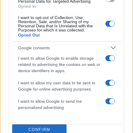
Personal Data for Targeted Advertising.
Opted In
I want to opt-out of Collection, Use,
Retention, Sale, and/or Sharing of my
Personal Data that Is Unrelated with the
Purposes for which it was collected.
Opted Out
Google consents
17:53
09.04.20
I want to allow Google to enable storage
Γεωργούντζος στο Live News: “Είδα ασθενή
related to advertising like cookies on web or
με κορονοϊό να πεθαίνει μπροστά μου” (video)
device identifiers in apps.
I want to allow my user data to be sent to
Google for online advertising purposes.
I want to allow Google to send me
personalized advertising.
CONFIRM