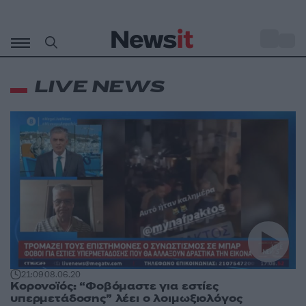
Μετάβαση
σε
o
27
περιεχόμενο
LIVE NEWS
21:09
08.06.20
Κορονοϊός: “Φοβόμαστε για εστίες
υπερμετάδοσης” λέει ο λοιμωξιολόγος