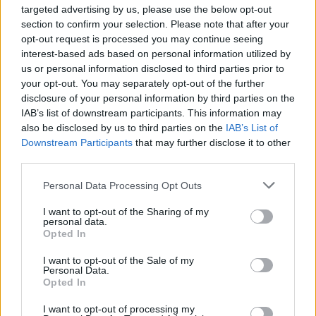
targeted advertising by us, please use the below opt-out
section to confirm your selection. Please note that after your
opt-out request is processed you may continue seeing
interest-based ads based on personal information utilized by
us or personal information disclosed to third parties prior to
your opt-out. You may separately opt-out of the further
disclosure of your personal information by third parties on the
IAB’s list of downstream participants. This information may
also be disclosed by us to third parties on the
IAB’s List of
Downstream Participants
that may further disclose it to other
third parties.
Please note that this website/app uses one or more Google
Personal Data Processing Opt Outs
services and may gather and store information including but
not limited to your visit or usage behaviour. You may click to
I want to opt-out of the Sharing of my
18:16
21.04.20
personal data.
grant or deny consent to Google and its third-party tags to
Τι λέει στο Live News η κόρη της ηλικίας 103
Opted In
ετών γυναίκας που πέθανε από κορονοϊό
use your data for below specified purposes in below Google
(video)
consent section.
I want to opt-out of the Sale of my
Personal Data.
Opted In
I want to opt-out of processing my