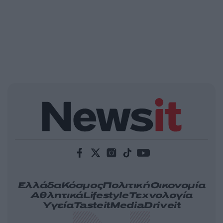
Ελλάδα
Κόσμος
Πολιτική
Οικονομία
Αθλητικά
Lifestyle
Τεχνολογία
Υγεία
Tasteit
Media
Driveit